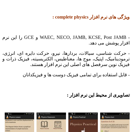
رم افزار complete physics :
- WAEC, NECO, JAMB, KCSE, Post JAMB و GCE را این نرم
 پوشش می دهد.
ت شناسی
، سیالات، بردارها، نیرو، حرکت دایره ای، انرژی،
نامیک، اپتیک، موج ها، مغناطیس، الکتریسیته، فیزیک ذرات و
نوین سرفصل های اصلی این نرم افزار هستند.
 استفاده برای تمامی فیزیک دوست ها و فیزیکدانان
ی از محیط این نرم افزار :