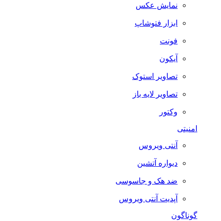
نمایش عکس
ابزار فتوشاپ
فونت
آیکون
تصاویر استوک
تصاویر لایه باز
وکتور
امنیتی
آنتی ویروس
دیواره آتشین
ضد هک و جاسوسی
آپدیت آنتی ویروس
گوناگون