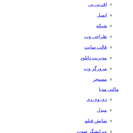
اف.تی.پی
ایمیل
شبکه
طراحی وب
قالب سایت
مدیریت دانلود
مرورگر وب
مسنجر
مالتی مدیا
دی.وی.دی
مبدل
نمایش فیلم
ویرایشگر صوت