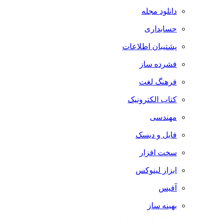
دانلود مجله
حسابداری
پشتیبان اطلاعات
فشرده ساز
فرهنگ لغت
کتاب الکترونیک
مهندسی
فایل و دیسک
سخت افزار
ابزار لینوکس
آفیس
بهینه ساز