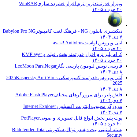
وینرار قدرتمندترین نرم افزار فشرده سازی
WinRAR
۲۰ خرداد ۱۴۰۵
دیکشنری بابیلون NG - فرهنگ لغت کامپیوتر
Babylon Pro NG
۷ دی ۱۴۰۴
آنتی ویروس آواست
avast! Antivirus
۲۰ خرداد ۱۴۰۵
کا ام پلیر نرم افزار قدرتمند پخش فیلم و
KMPlayer
۲۰ خرداد ۱۴۰۵
فارسی نویس لیومون پارسی نگار
LeoMoon ParsiNegar
۸ دی ۱۴۰۴
آنتی ویروس قدرتمند کسپرسکی 2025
Kaspersky Anti Virus
2025
۸ دی ۱۴۰۴
فلش پلیر برای مرورگرهای مختلف
Adobe Flash Player
۷ دی ۱۴۰۴
مرورگر محبوب اینترنت اکسپلورر
Internet Explorer
۷ دی ۱۴۰۴
پوت پلیر پخش انواع فایل تصویری و صوتی
PotPlayer
۲۰ خرداد ۱۴۰۵
بسته امنیتی بیت دیفندر توتال سکوریتی
Bitdefender Total
Security