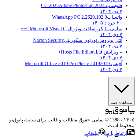
فتوشاپ CC 2025
Adobe Photoshop 2024
۷ دی ۱۴۰۴
واتساپ
WhatsApp PC 2.2620.102.0
۲۰ خرداد ۱۴۰۵
تمامی مایکروسافت ویژوال C
Microsoft Visual C++
۷ دی ۱۴۰۴
آنتی ویروس نورتون سکوریتی
Norton Security
۷ دی ۱۴۰۴
– ویرایش فایل
Hosts File Editor+
۷ دی ۱۴۰۴
آفیس 2019
2019 Microsoft Office 2019 Pro Plus v
۷ دی ۱۴۰۴
ه همه
- 1388 © تمامی حقوق مطالب و قالب برای سایت پاتوق‌یو
 است.
باط با ما
تبلیغات