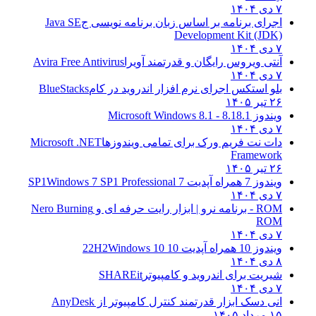
۷ دی ۱۴۰۴
اجرای برنامه بر اساس زبان برنامه نویسی ج
Java SE
Development Kit (JDK)
۷ دی ۱۴۰۴
آنتی ویروس رایگان و قدرتمند آویرا
Avira Free Antivirus
۷ دی ۱۴۰۴
بلو استکس اجرای نرم افزار اندروید در کام
BlueStacks
۲۶ تیر ۱۴۰۵
ویندوز 8.1
8.1 - Microsoft Windows 8.1
۷ دی ۱۴۰۴
دات نت فریم ورک برای تمامی ویندوزها
Microsoft .NET
Framework
۲۶ تیر ۱۴۰۵
ویندوز 7 همراه آپدیت 7 SP1
Windows 7 SP1 Professional
۷ دی ۱۴۰۴
ROM - برنامه نرو | ابزار رایت حرفه ای و
Nero Burning
ROM
۷ دی ۱۴۰۴
ویندوز 10 همراه آپدیت 10 22H2
Windows 10
۸ دی ۱۴۰۴
شیریت برای اندروید و کامپیوتر
SHAREit
۷ دی ۱۴۰۴
انی دسک ابزار قدرتمند کنترل کامپیوتر از
AnyDesk
۱۵ مرداد ۱۴۰۵