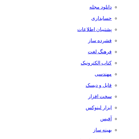
دانلود مجله
حسابداری
پشتیبان اطلاعات
فشرده ساز
فرهنگ لغت
کتاب الکترونیک
مهندسی
فایل و دیسک
سخت افزار
ابزار لینوکس
آفیس
بهینه ساز