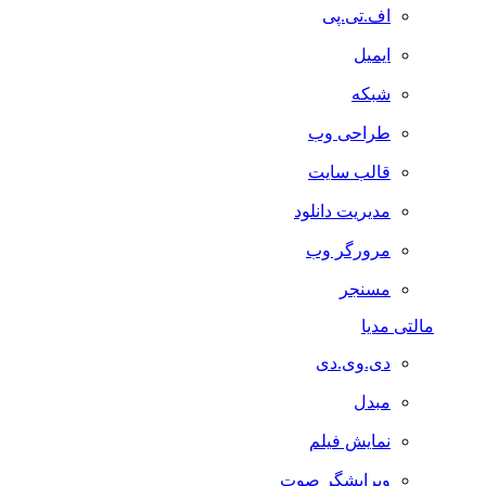
اف.تی.پی
ایمیل
شبکه
طراحی وب
قالب سایت
مدیریت دانلود
مرورگر وب
مسنجر
مالتی مدیا
دی.وی.دی
مبدل
نمایش فیلم
ویرایشگر صوت