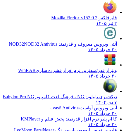
فایرفاکس
Mozilla Firefox v152.0.2
۲ تیر ۱۴۰۵
آنتی ویروس معروف و قدرتمند NOD32
NOD32 Antivirus
۲۰ خرداد ۱۴۰۵
وینرار قدرتمندترین نرم افزار فشرده سازی
WinRAR
۲۰ خرداد ۱۴۰۵
دیکشنری بابیلون NG - فرهنگ لغت کامپیوتر
Babylon Pro NG
۷ دی ۱۴۰۴
آنتی ویروس آواست
avast! Antivirus
۲۰ خرداد ۱۴۰۵
کا ام پلیر نرم افزار قدرتمند پخش فیلم و
KMPlayer
۲۰ خرداد ۱۴۰۵
فارسی نویس لیومون پارسی نگار
LeoMoon ParsiNegar