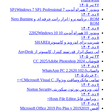
Framework
۲۶ تیر ۱۴۰۵
ویندوز 7 همراه آپدیت 7 SP1
Windows 7 SP1 Professional
۷ دی ۱۴۰۴
ROM - برنامه نرو | ابزار رایت حرفه ای و
Nero Burning
ROM
۷ دی ۱۴۰۴
ویندوز 10 همراه آپدیت 10 22H2
Windows 10
۸ دی ۱۴۰۴
شیریت برای اندروید و کامپیوتر
SHAREit
۷ دی ۱۴۰۴
انی دسک ابزار قدرتمند کنترل کامپیوتر از
AnyDesk
۲۳ تیر ۱۴۰۵
فتوشاپ CC 2025
Adobe Photoshop 2024
۷ دی ۱۴۰۴
واتساپ
WhatsApp PC 2.2620.102.0
۲۰ خرداد ۱۴۰۵
تمامی مایکروسافت ویژوال C
Microsoft Visual C++
۷ دی ۱۴۰۴
آنتی ویروس نورتون سکوریتی
Norton Security
۷ دی ۱۴۰۴
– ویرایش فایل
Hosts File Editor+
۷ دی ۱۴۰۴
آفیس 2019
2019 Microsoft Office 2019 Pro Plus v