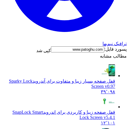
نیم‌بها
فایل:
کپی شد
 مشابه
قفل صفحه بسیار زیبا و متفاوت برای آندروید
Sparky Lock
Screen v0.97
۳۹٬۰۹۸
قفل صفحه زیبا و کاربردی برای اندروید
SnapLock Smart
Lock Screen v5.4.1
۱۲٬۱۰۱