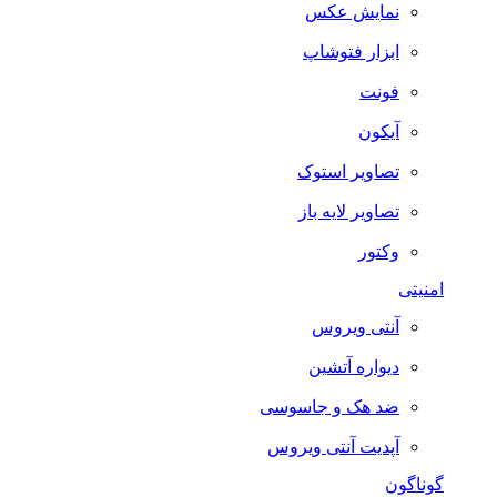
نمایش عکس
ابزار فتوشاپ
فونت
آیکون
تصاویر استوک
تصاویر لایه باز
وکتور
امنیتی
آنتی ویروس
دیواره آتشین
ضد هک و جاسوسی
آپدیت آنتی ویروس
گوناگون