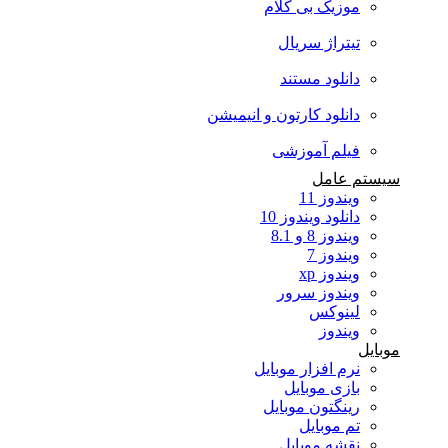
موزیک بی کلام
تیتراژ سریال
دانلود مستند
دانلود کارتون و انیمیشن
فیلم آموزشی
سیستم عامل
ویندوز 11
دانلود ویندوز 10
ویندوز 8 و 8.1
ویندوز 7
ویندوز xp
ویندوز سرور
لینوکس
ویندوز
موبایل
نرم افزار موبایل
بازی موبایل
رینگتون موبایل
تم موبایل
نقشه موبایل