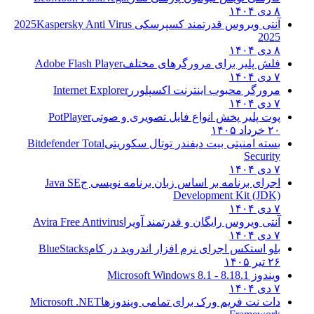
۸ دی ۱۴۰۴
آنتی ویروس قدرتمند کسپرسکی 2025
Kaspersky Anti Virus
2025
۸ دی ۱۴۰۴
فلش پلیر برای مرورگرهای مختلف
Adobe Flash Player
۷ دی ۱۴۰۴
مرورگر محبوب اینترنت اکسپلورر
Internet Explorer
۷ دی ۱۴۰۴
پوت پلیر پخش انواع فایل تصویری و صوتی
PotPlayer
۲۰ خرداد ۱۴۰۵
بسته امنیتی بیت دیفندر توتال سکوریتی
Bitdefender Total
Security
۷ دی ۱۴۰۴
اجرای برنامه بر اساس زبان برنامه نویسی ج
Java SE
Development Kit (JDK)
۷ دی ۱۴۰۴
آنتی ویروس رایگان و قدرتمند آویرا
Avira Free Antivirus
۷ دی ۱۴۰۴
بلو استکس اجرای نرم افزار اندروید در کام
BlueStacks
۲۶ تیر ۱۴۰۵
ویندوز 8.1
8.1 - Microsoft Windows 8.1
۷ دی ۱۴۰۴
دات نت فریم ورک برای تمامی ویندوزها
Microsoft .NET