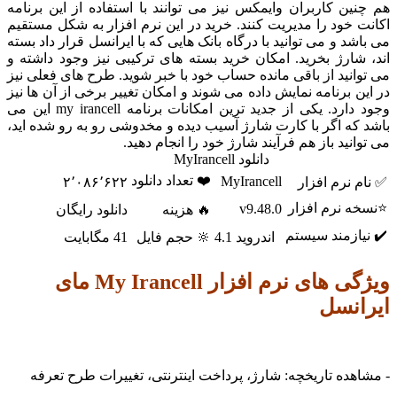
ن کاربران وایمکس نیز می توانند با استفاده از این برنامه
خود را مدیریت کنند. خرید در این نرم افزار به شکل مستقیم
د و می توانید با درگاه بانک هایی که با ایرانسل قرار داد بسته
ارژ بخرید. امکان خرید بسته های ترکیبی نیز وجود داشته و
نید از باقی مانده حساب خود با خبر شوید. طرح های فعلی نیز
 برنامه نمایش داده می شوند و امکان تغییر برخی از آن ها نیز
وجود دارد. یکی از جدید ترین امکانات برنامه my irancell این می
ه اگر با کارت شارژ آسیب دیده و مخدوشی رو به رو شده اید،
نید باز هم فرآیند شارژ خود را انجام دهید.
دانلود MyIrancell
❤️ تعداد دانلود
MyIrancell
نرم افزار
۲٬۰۸۶٬۶۲۲
 نرم افزار
v9.48.0
🔥 هزینه
دانلود رایگان
ازمند سیستم
اندروید 4.1
🔆 حجم فایل
41 مگابایت
ویژگی های نرم افزار My Irancell مای
نسل
ده تاریخچه: شارژ، پرداخت اینترنتی، تغییرات طرح تعرفه