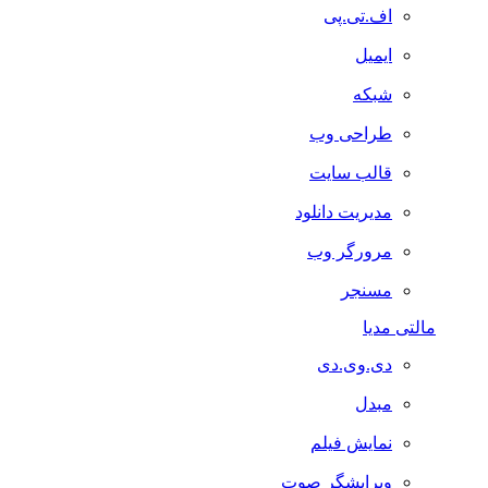
اف.تی.پی
ایمیل
شبکه
طراحی وب
قالب سایت
مدیریت دانلود
مرورگر وب
مسنجر
مالتی مدیا
دی.وی.دی
مبدل
نمایش فیلم
ویرایشگر صوت