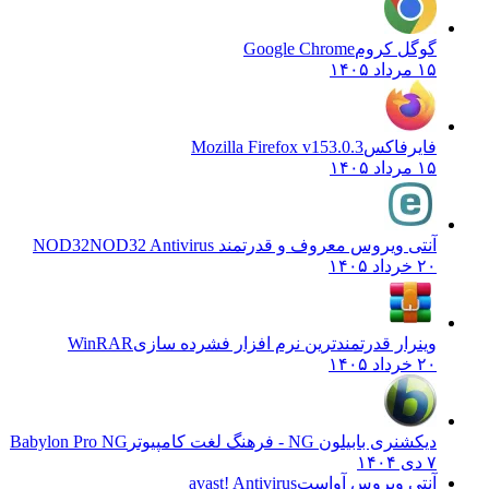
گوگل کروم
Google Chrome
۱۵ مرداد ۱۴۰۵
فایرفاکس
Mozilla Firefox v153.0.3
۱۵ مرداد ۱۴۰۵
آنتی ویروس معروف و قدرتمند NOD32
NOD32 Antivirus
۲۰ خرداد ۱۴۰۵
وینرار قدرتمندترین نرم افزار فشرده سازی
WinRAR
۲۰ خرداد ۱۴۰۵
دیکشنری بابیلون NG - فرهنگ لغت کامپیوتر
Babylon Pro NG
۷ دی ۱۴۰۴
آنتی ویروس آواست
avast! Antivirus