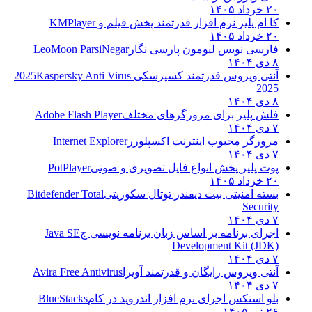
۲۰ خرداد ۱۴۰۵
کا ام پلیر نرم افزار قدرتمند پخش فیلم و
KMPlayer
۲۰ خرداد ۱۴۰۵
فارسی نویس لیومون پارسی نگار
LeoMoon ParsiNegar
۸ دی ۱۴۰۴
آنتی ویروس قدرتمند کسپرسکی 2025
Kaspersky Anti Virus
2025
۸ دی ۱۴۰۴
فلش پلیر برای مرورگرهای مختلف
Adobe Flash Player
۷ دی ۱۴۰۴
مرورگر محبوب اینترنت اکسپلورر
Internet Explorer
۷ دی ۱۴۰۴
پوت پلیر پخش انواع فایل تصویری و صوتی
PotPlayer
۲۰ خرداد ۱۴۰۵
بسته امنیتی بیت دیفندر توتال سکوریتی
Bitdefender Total
Security
۷ دی ۱۴۰۴
اجرای برنامه بر اساس زبان برنامه نویسی ج
Java SE
Development Kit (JDK)
۷ دی ۱۴۰۴
آنتی ویروس رایگان و قدرتمند آویرا
Avira Free Antivirus
۷ دی ۱۴۰۴
بلو استکس اجرای نرم افزار اندروید در کام
BlueStacks
۲۶ تیر ۱۴۰۵