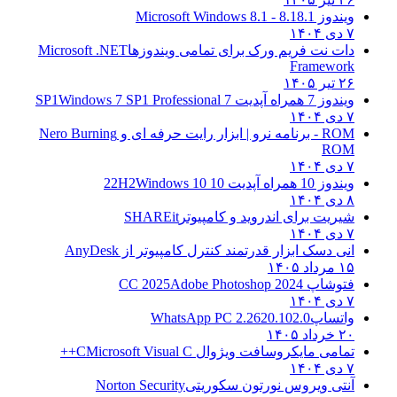
ویندوز 8.1
8.1 - Microsoft Windows 8.1
۷ دی ۱۴۰۴
دات نت فریم ورک برای تمامی ویندوزها
Microsoft .NET
Framework
۲۶ تیر ۱۴۰۵
ویندوز 7 همراه آپدیت 7 SP1
Windows 7 SP1 Professional
۷ دی ۱۴۰۴
ROM - برنامه نرو | ابزار رایت حرفه ای و
Nero Burning
ROM
۷ دی ۱۴۰۴
ویندوز 10 همراه آپدیت 10 22H2
Windows 10
۸ دی ۱۴۰۴
شیریت برای اندروید و کامپیوتر
SHAREit
۷ دی ۱۴۰۴
انی دسک ابزار قدرتمند کنترل کامپیوتر از
AnyDesk
۱۵ مرداد ۱۴۰۵
فتوشاپ CC 2025
Adobe Photoshop 2024
۷ دی ۱۴۰۴
واتساپ
WhatsApp PC 2.2620.102.0
۲۰ خرداد ۱۴۰۵
تمامی مایکروسافت ویژوال C
Microsoft Visual C++
۷ دی ۱۴۰۴
آنتی ویروس نورتون سکوریتی
Norton Security