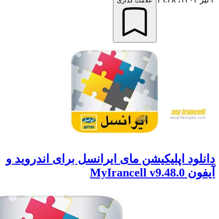
علامت گذاری
ود اپلیکیشن مای ایرانسل برای اندروید و
MyIrancel