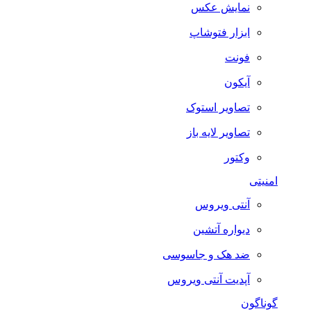
نمایش عکس
ابزار فتوشاپ
فونت
آیکون
تصاویر استوک
تصاویر لایه باز
وکتور
امنیتی
آنتی ویروس
دیواره آتشین
ضد هک و جاسوسی
آپدیت آنتی ویروس
گوناگون