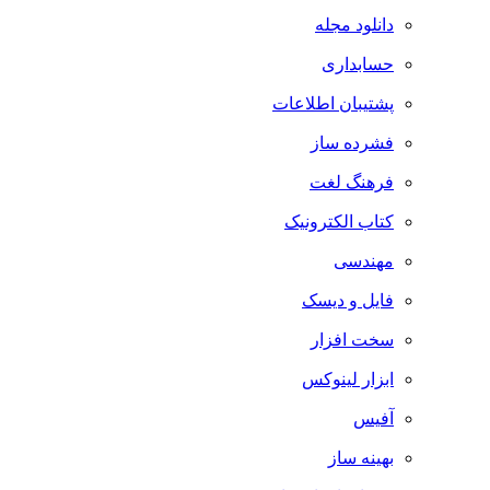
دانلود مجله
حسابداری
پشتیبان اطلاعات
فشرده ساز
فرهنگ لغت
کتاب الکترونیک
مهندسی
فایل و دیسک
سخت افزار
ابزار لینوکس
آفیس
بهینه ساز