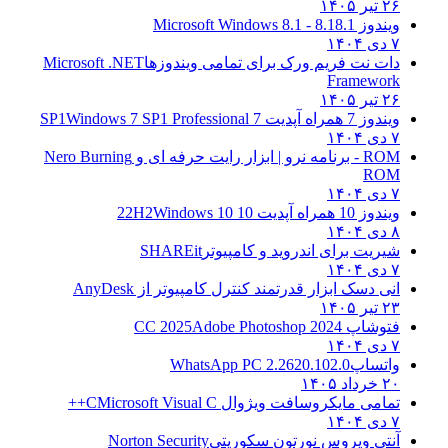
۲۶ تیر ۱۴۰۵
ویندوز 8.1
8.1 - Microsoft Windows 8.1
۷ دی ۱۴۰۴
دات نت فریم ورک برای تمامی ویندوزها
Microsoft .NET
Framework
۲۶ تیر ۱۴۰۵
ویندوز 7 همراه آپدیت 7 SP1
Windows 7 SP1 Professional
۷ دی ۱۴۰۴
ROM - برنامه نرو | ابزار رایت حرفه ای و
Nero Burning
ROM
۷ دی ۱۴۰۴
ویندوز 10 همراه آپدیت 10 22H2
Windows 10
۸ دی ۱۴۰۴
شیریت برای اندروید و کامپیوتر
SHAREit
۷ دی ۱۴۰۴
انی دسک ابزار قدرتمند کنترل کامپیوتر از
AnyDesk
۲۳ تیر ۱۴۰۵
فتوشاپ CC 2025
Adobe Photoshop 2024
۷ دی ۱۴۰۴
واتساپ
WhatsApp PC 2.2620.102.0
۲۰ خرداد ۱۴۰۵
تمامی مایکروسافت ویژوال C
Microsoft Visual C++
۷ دی ۱۴۰۴
آنتی ویروس نورتون سکوریتی
Norton Security