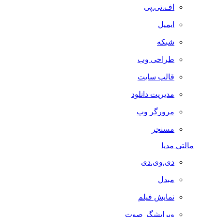
اف.تی.پی
ایمیل
شبکه
طراحی وب
قالب سایت
مدیریت دانلود
مرورگر وب
مسنجر
مالتی مدیا
دی.وی.دی
مبدل
نمایش فیلم
ویرایشگر صوت