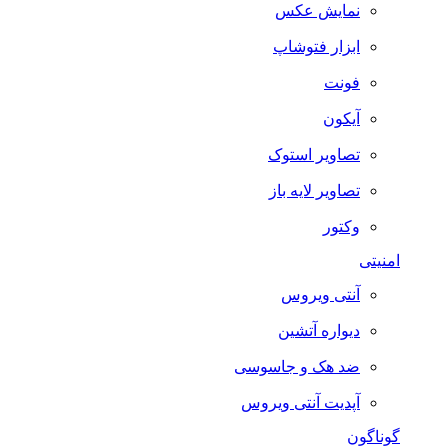
نمایش عکس
ابزار فتوشاپ
فونت
آیکون
تصاویر استوک
تصاویر لایه باز
وکتور
امنیتی
آنتی ویروس
دیواره آتشین
ضد هک و جاسوسی
آپدیت آنتی ویروس
گوناگون