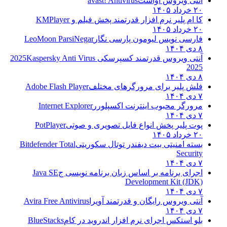
آنتی ویروس آواست
avast! Antivirus
۲۰ خرداد ۱۴۰۵
کا ام پلیر نرم افزار قدرتمند پخش فیلم و
KMPlayer
۲۰ خرداد ۱۴۰۵
فارسی نویس لیومون پارسی نگار
LeoMoon ParsiNegar
۸ دی ۱۴۰۴
آنتی ویروس قدرتمند کسپرسکی 2025
Kaspersky Anti Virus
2025
۸ دی ۱۴۰۴
فلش پلیر برای مرورگرهای مختلف
Adobe Flash Player
۷ دی ۱۴۰۴
مرورگر محبوب اینترنت اکسپلورر
Internet Explorer
۷ دی ۱۴۰۴
پوت پلیر پخش انواع فایل تصویری و صوتی
PotPlayer
۲۰ خرداد ۱۴۰۵
بسته امنیتی بیت دیفندر توتال سکوریتی
Bitdefender Total
Security
۷ دی ۱۴۰۴
اجرای برنامه بر اساس زبان برنامه نویسی ج
Java SE
Development Kit (JDK)
۷ دی ۱۴۰۴
آنتی ویروس رایگان و قدرتمند آویرا
Avira Free Antivirus
۷ دی ۱۴۰۴
بلو استکس اجرای نرم افزار اندروید در کام
BlueStacks