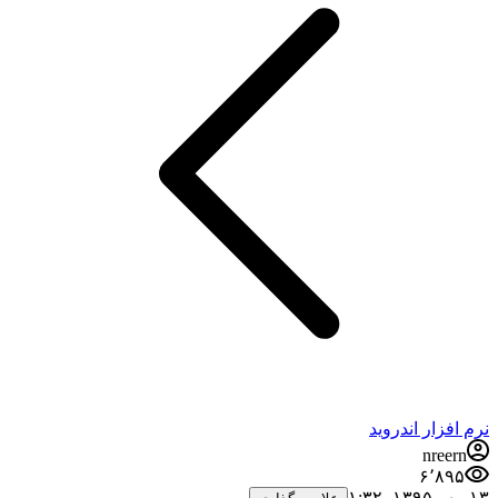
زار اندروید
nre
۶٬۸