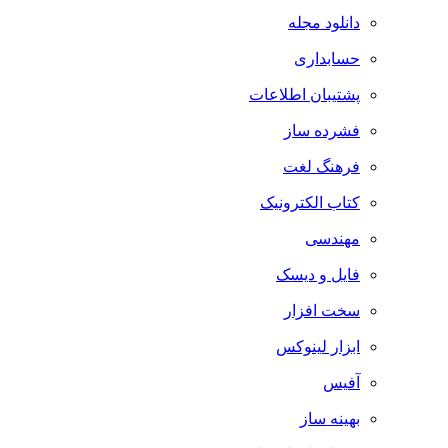
دانلود مجله
حسابداری
پشتیبان اطلاعات
فشرده ساز
فرهنگ لغت
کتاب الکترونیک
مهندسی
فایل و دیسک
سخت افزار
ابزار لینوکس
آفیس
بهینه ساز