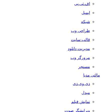
اف.تی.پی
ایمیل
شبکه
طراحی وب
قالب سایت
مدیریت دانلود
مرورگر وب
مسنجر
مالتی مدیا
دی.وی.دی
مبدل
نمایش فیلم
ویرایشگر صوت