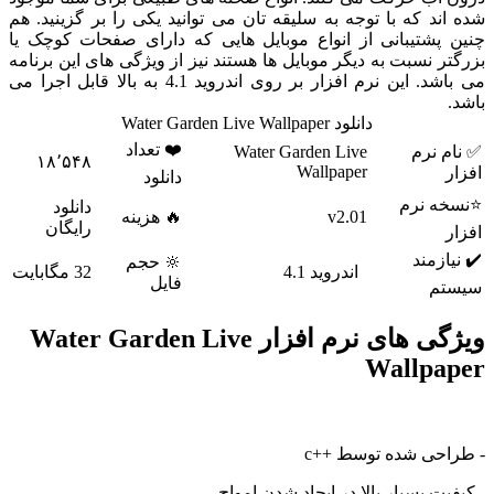
د که با توجه به سلیقه تان می توانید یکی را بر گزینید. هم
پشتیبانی از انواع موبایل هایی که دارای صفحات کوچک یا
 نسبت به دیگر موبایل ها هستند نیز از ویژگی های این برنامه
می باشد. این نرم افزار بر روی اندروید 4.1 به بالا قابل اجرا می
دانلود Water Garden Live Wallpaper
❤️ تعداد
 نرم
Water Garden Live
۱۸٬۵۴۸
Wallpaper
دانلود
 نرم
دانلود
v2.01
🔥 هزینه
رایگان
زمند
🔆 حجم
اندروید 4.1
32 مگابایت
فایل
م
ویژگی های نرم افزار Water Garden Live
Wallp
حی شده توسط ++c
ت بسیار بالا در ایجاد شدن امواج