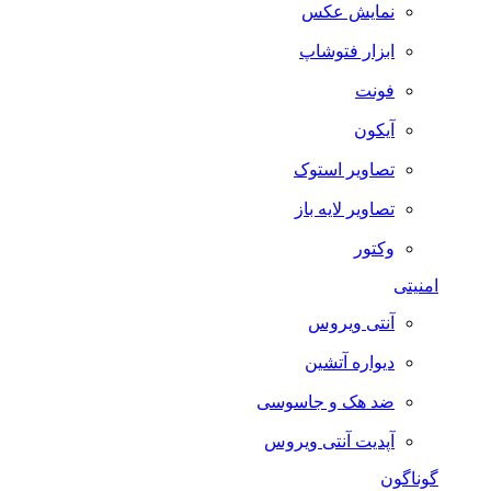
نمایش عکس
ابزار فتوشاپ
فونت
آیکون
تصاویر استوک
تصاویر لایه باز
وکتور
امنیتی
آنتی ویروس
دیواره آتشین
ضد هک و جاسوسی
آپدیت آنتی ویروس
گوناگون