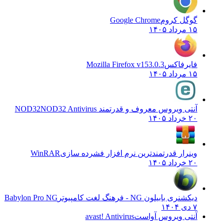
گوگل کروم
Google Chrome
۱۵ مرداد ۱۴۰۵
فایرفاکس
Mozilla Firefox v153.0.3
۱۵ مرداد ۱۴۰۵
آنتی ویروس معروف و قدرتمند NOD32
NOD32 Antivirus
۲۰ خرداد ۱۴۰۵
وینرار قدرتمندترین نرم افزار فشرده سازی
WinRAR
۲۰ خرداد ۱۴۰۵
دیکشنری بابیلون NG - فرهنگ لغت کامپیوتر
Babylon Pro NG
۷ دی ۱۴۰۴
آنتی ویروس آواست
avast! Antivirus