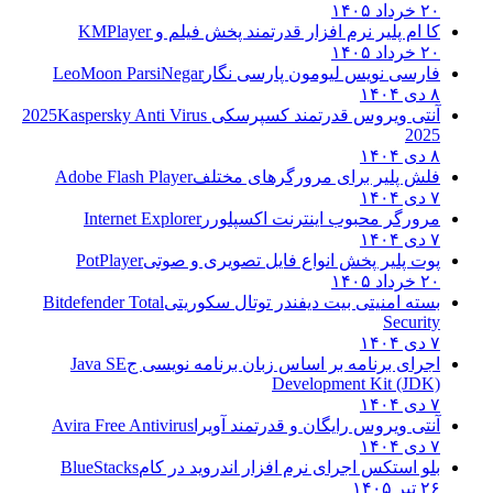
۲۰ خرداد ۱۴۰۵
کا ام پلیر نرم افزار قدرتمند پخش فیلم و
KMPlayer
۲۰ خرداد ۱۴۰۵
فارسی نویس لیومون پارسی نگار
LeoMoon ParsiNegar
۸ دی ۱۴۰۴
آنتی ویروس قدرتمند کسپرسکی 2025
Kaspersky Anti Virus
2025
۸ دی ۱۴۰۴
فلش پلیر برای مرورگرهای مختلف
Adobe Flash Player
۷ دی ۱۴۰۴
مرورگر محبوب اینترنت اکسپلورر
Internet Explorer
۷ دی ۱۴۰۴
پوت پلیر پخش انواع فایل تصویری و صوتی
PotPlayer
۲۰ خرداد ۱۴۰۵
بسته امنیتی بیت دیفندر توتال سکوریتی
Bitdefender Total
Security
۷ دی ۱۴۰۴
اجرای برنامه بر اساس زبان برنامه نویسی ج
Java SE
Development Kit (JDK)
۷ دی ۱۴۰۴
آنتی ویروس رایگان و قدرتمند آویرا
Avira Free Antivirus
۷ دی ۱۴۰۴
بلو استکس اجرای نرم افزار اندروید در کام
BlueStacks
۲۶ تیر ۱۴۰۵