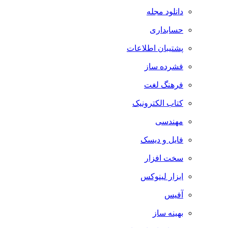
دانلود مجله
حسابداری
پشتیبان اطلاعات
فشرده ساز
فرهنگ لغت
کتاب الکترونیک
مهندسی
فایل و دیسک
سخت افزار
ابزار لینوکس
آفیس
بهینه ساز