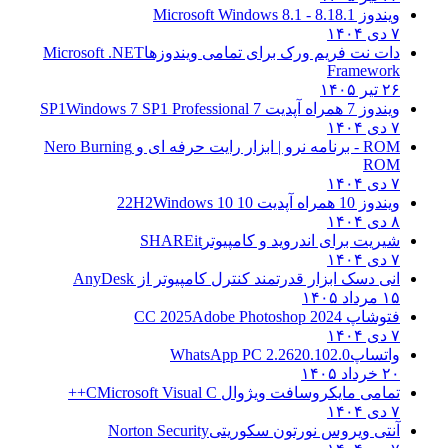
ویندوز 8.1
8.1 - Microsoft Windows 8.1
۷ دی ۱۴۰۴
دات نت فریم ورک برای تمامی ویندوزها
Microsoft .NET
Framework
۲۶ تیر ۱۴۰۵
ویندوز 7 همراه آپدیت 7 SP1
Windows 7 SP1 Professional
۷ دی ۱۴۰۴
ROM - برنامه نرو | ابزار رایت حرفه ای و
Nero Burning
ROM
۷ دی ۱۴۰۴
ویندوز 10 همراه آپدیت 10 22H2
Windows 10
۸ دی ۱۴۰۴
شیریت برای اندروید و کامپیوتر
SHAREit
۷ دی ۱۴۰۴
انی دسک ابزار قدرتمند کنترل کامپیوتر از
AnyDesk
۱۵ مرداد ۱۴۰۵
فتوشاپ CC 2025
Adobe Photoshop 2024
۷ دی ۱۴۰۴
واتساپ
WhatsApp PC 2.2620.102.0
۲۰ خرداد ۱۴۰۵
تمامی مایکروسافت ویژوال C
Microsoft Visual C++
۷ دی ۱۴۰۴
آنتی ویروس نورتون سکوریتی
Norton Security