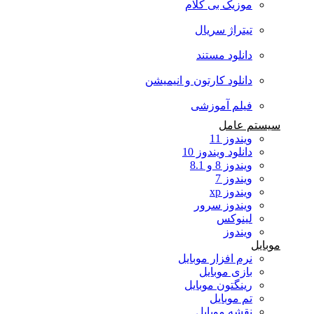
موزیک بی کلام
تیتراژ سریال
دانلود مستند
دانلود کارتون و انیمیشن
فیلم آموزشی
سیستم عامل
ویندوز 11
دانلود ویندوز 10
ویندوز 8 و 8.1
ویندوز 7
ویندوز xp
ویندوز سرور
لینوکس
ویندوز
موبایل
نرم افزار موبایل
بازی موبایل
رینگتون موبایل
تم موبایل
نقشه موبایل