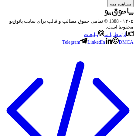
ه همه
- 1388 © تمامی حقوق مطالب و قالب برای سایت پاتوق‌یو
 است.
باط با ما
تبلیغات
Telegram
LinkedIn