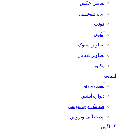
نمایش عکس
ابزار فتوشاپ
فونت
آیکون
تصاویر استوک
تصاویر لایه باز
وکتور
امنیتی
آنتی ویروس
دیواره آتشین
ضد هک و جاسوسی
آپدیت آنتی ویروس
گوناگون