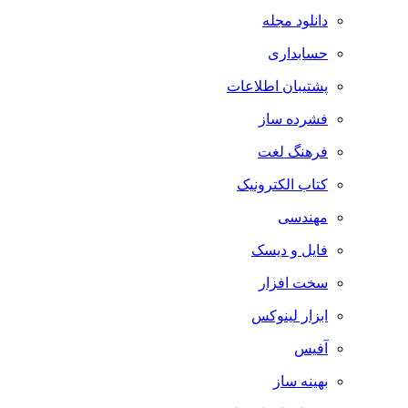
دانلود مجله
حسابداری
پشتیبان اطلاعات
فشرده ساز
فرهنگ لغت
کتاب الکترونیک
مهندسی
فایل و دیسک
سخت افزار
ابزار لینوکس
آفیس
بهینه ساز