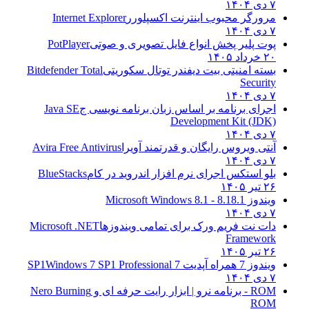
۷ دی ۱۴۰۴
مرورگر محبوب اینترنت اکسپلورر
Internet Explorer
۷ دی ۱۴۰۴
پوت پلیر پخش انواع فایل تصویری و صوتی
PotPlayer
۲۰ خرداد ۱۴۰۵
بسته امنیتی بیت دیفندر توتال سکوریتی
Bitdefender Total
Security
۷ دی ۱۴۰۴
اجرای برنامه بر اساس زبان برنامه نویسی ج
Java SE
Development Kit (JDK)
۷ دی ۱۴۰۴
آنتی ویروس رایگان و قدرتمند آویرا
Avira Free Antivirus
۷ دی ۱۴۰۴
بلو استکس اجرای نرم افزار اندروید در کام
BlueStacks
۲۶ تیر ۱۴۰۵
ویندوز 8.1
8.1 - Microsoft Windows 8.1
۷ دی ۱۴۰۴
دات نت فریم ورک برای تمامی ویندوزها
Microsoft .NET
Framework
۲۶ تیر ۱۴۰۵
ویندوز 7 همراه آپدیت 7 SP1
Windows 7 SP1 Professional
۷ دی ۱۴۰۴
ROM - برنامه نرو | ابزار رایت حرفه ای و
Nero Burning
ROM