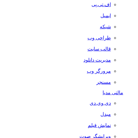
اف.تی.پی
ایمیل
شبکه
طراحی وب
قالب سایت
مدیریت دانلود
مرورگر وب
مسنجر
مالتی مدیا
دی.وی.دی
مبدل
نمایش فیلم
ویرایشگر صوت