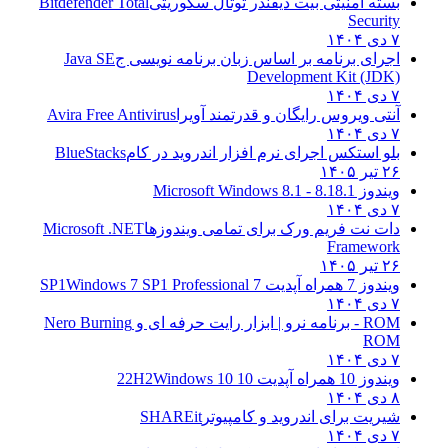
بسته امنیتی بیت دیفندر توتال سکوریتی
Bitdefender Total
Security
۷ دی ۱۴۰۴
اجرای برنامه بر اساس زبان برنامه نویسی ج
Java SE
Development Kit (JDK)
۷ دی ۱۴۰۴
آنتی ویروس رایگان و قدرتمند آویرا
Avira Free Antivirus
۷ دی ۱۴۰۴
بلو استکس اجرای نرم افزار اندروید در کام
BlueStacks
۲۶ تیر ۱۴۰۵
ویندوز 8.1
8.1 - Microsoft Windows 8.1
۷ دی ۱۴۰۴
دات نت فریم ورک برای تمامی ویندوزها
Microsoft .NET
Framework
۲۶ تیر ۱۴۰۵
ویندوز 7 همراه آپدیت 7 SP1
Windows 7 SP1 Professional
۷ دی ۱۴۰۴
ROM - برنامه نرو | ابزار رایت حرفه ای و
Nero Burning
ROM
۷ دی ۱۴۰۴
ویندوز 10 همراه آپدیت 10 22H2
Windows 10
۸ دی ۱۴۰۴
شیریت برای اندروید و کامپیوتر
SHAREit
۷ دی ۱۴۰۴