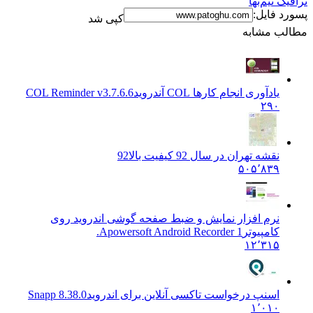
نیم‌بها
فایل:
کپی شد
 مشابه
یادآوری انجام کارها COL آندروید
COL Reminder v3.7.6.6
۲۹۰
نقشه تهران در سال 92 کیفیت بالا
92
۵۰۵٬۸۳۹
نرم افزار نمایش و ضبط صفحه گوشی اندروید روی
کامپیوتر
Apowersoft Android Recorder 1.
۱۲٬۳۱۵
اسنپ درخواست تاکسی آنلاین برای اندروید
8.38.0 Snapp
۱٬۰۱۰