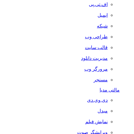
اف.تی.پی
ایمیل
شبکه
طراحی وب
قالب سایت
مدیریت دانلود
مرورگر وب
مسنجر
مالتی مدیا
دی.وی.دی
مبدل
نمایش فیلم
ویرایشگر صوت