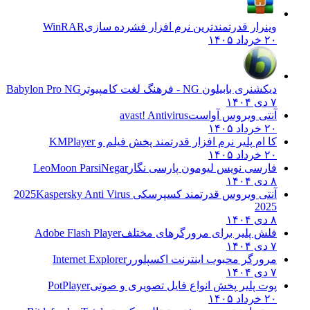
وینرار قدرتمندترین نرم افزار فشرده سازی
WinRAR
۲۰ خرداد ۱۴۰۵
دیکشنری بابیلون NG - فرهنگ لغت کامپیوتر
Babylon Pro NG
۷ دی ۱۴۰۴
آنتی ویروس آواست
avast! Antivirus
۲۰ خرداد ۱۴۰۵
کا ام پلیر نرم افزار قدرتمند پخش فیلم و
KMPlayer
۲۰ خرداد ۱۴۰۵
فارسی نویس لیومون پارسی نگار
LeoMoon ParsiNegar
۸ دی ۱۴۰۴
آنتی ویروس قدرتمند کسپرسکی 2025
Kaspersky Anti Virus
2025
۸ دی ۱۴۰۴
فلش پلیر برای مرورگرهای مختلف
Adobe Flash Player
۷ دی ۱۴۰۴
مرورگر محبوب اینترنت اکسپلورر
Internet Explorer
۷ دی ۱۴۰۴
پوت پلیر پخش انواع فایل تصویری و صوتی
PotPlayer
۲۰ خرداد ۱۴۰۵