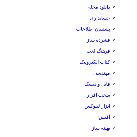
دانلود مجله
حسابداری
پشتیبان اطلاعات
فشرده ساز
فرهنگ لغت
کتاب الکترونیک
مهندسی
فایل و دیسک
سخت افزار
ابزار لینوکس
آفیس
بهینه ساز