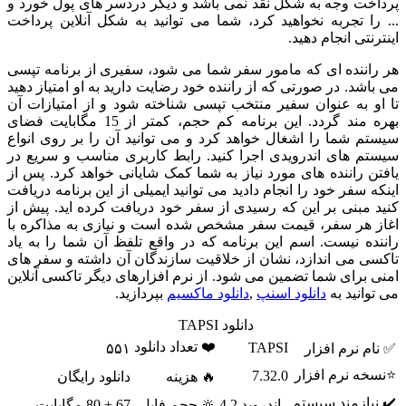
ت وجه به شکل نقد نمی باشد و دیگر دردسر های پول خورد و
 تجربه نخواهید کرد، شما می توانید به شکل آنلاین پرداخت
ی انجام دهید.
ننده ای که مامور سفر شما می شود، سفیری از برنامه تپسی
د. در صورتی که از راننده خود رضایت دارید به او امتیاز دهید
 به عنوان سفیر منتخب تپسی شناخته شود و از امتیازات آن
بهره مند گردد. این برنامه کم حجم، کمتر از 15 مگابایت فضای
شما را اشغال خواهد کرد و می توانید آن را بر روی انواع
 های اندرویدی اجرا کنید. رابط کاربری مناسب و سریع در
راننده های مورد نیاز به شما کمک شایانی خواهد کرد. پس از
سفر خود را انجام دادید می توانید ایمیلی از این برنامه دریافت
بنی بر این که رسیدی از سفر خود دریافت کرده اید. پیش از
هر سفر، قیمت سفر مشخص شده است و نیازی به مذاکره با
 نیست. اسم این برنامه که در واقع تلفظ آن شما را به یاد
می اندازد، نشان از خلاقیت سازندگان آن داشته و سفر های
رای شما تضمین می شود. از نرم افزارهای دیگر تاکسی آنلاین
نید به
دانلود اسنپ
,
دانلود ماکسیم
بپردازید.
دانلود TAPSI
❤️ تعداد دانلود
TAPSI
نرم افزار
۵۵۱
 نرم افزار
7.32.0
🔥 هزینه
دانلود رایگان
ازمند سیستم
اندروید 4.2
🔆 حجم فایل
67 + 80 مگابایت