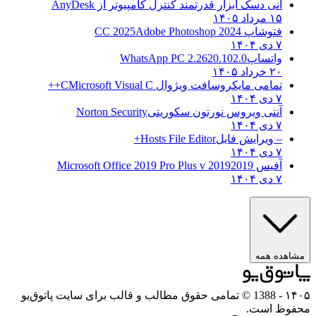
انی دسک ابزار قدرتمند کنترل کامپیوتر از
AnyDesk
۱۵ مرداد ۱۴۰۵
فتوشاپ CC 2025
Adobe Photoshop 2024
۷ دی ۱۴۰۴
واتساپ
WhatsApp PC 2.2620.102.0
۲۰ خرداد ۱۴۰۵
تمامی مایکروسافت ویژوال C
Microsoft Visual C++
۷ دی ۱۴۰۴
آنتی ویروس نورتون سکوریتی
Norton Security
۷ دی ۱۴۰۴
– ویرایش فایل
Hosts File Editor+
۷ دی ۱۴۰۴
آفیس 2019
2019 Microsoft Office 2019 Pro Plus v
۷ دی ۱۴۰۴
ه همه
- 1388 © تمامی حقوق مطالب و قالب برای سایت پاتوق‌یو
 است.