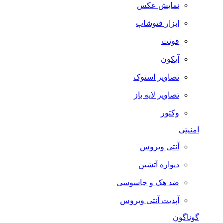
نمایش عکس
ابزار فتوشاپ
فونت
آیکون
تصاویر استوک
تصاویر لایه باز
وکتور
امنیتی
آنتی ویروس
دیواره آتشین
ضد هک و جاسوسی
آپدیت آنتی ویروس
گوناگون