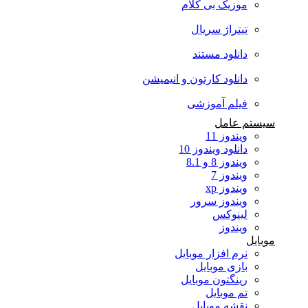
موزیک بی کلام
تیتراژ سریال
دانلود مستند
دانلود کارتون و انیمیشن
فیلم آموزشی
سیستم عامل
ویندوز 11
دانلود ویندوز 10
ویندوز 8 و 8.1
ویندوز 7
ویندوز xp
ویندوز سرور
لینوکس
ویندوز
موبایل
نرم افزار موبایل
بازی موبایل
رینگتون موبایل
تم موبایل
نقشه موبایل