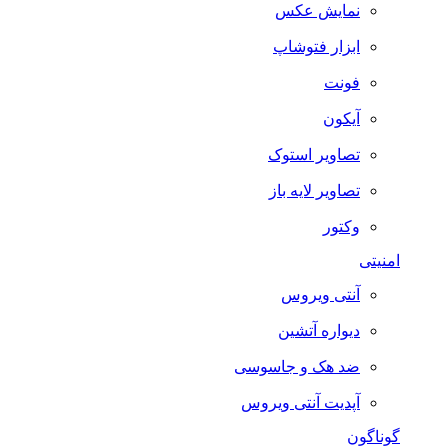
نمایش عکس
ابزار فتوشاپ
فونت
آیکون
تصاویر استوک
تصاویر لایه باز
وکتور
امنیتی
آنتی ویروس
دیواره آتشین
ضد هک و جاسوسی
آپدیت آنتی ویروس
گوناگون