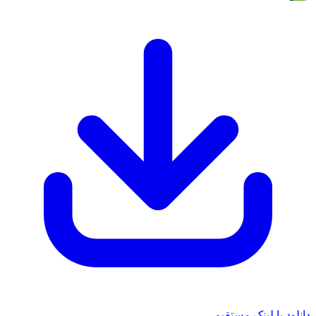
د با لینک مستقیم