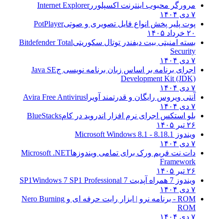
مرورگر محبوب اینترنت اکسپلورر
Internet Explorer
۷ دی ۱۴۰۴
پوت پلیر پخش انواع فایل تصویری و صوتی
PotPlayer
۲۰ خرداد ۱۴۰۵
بسته امنیتی بیت دیفندر توتال سکوریتی
Bitdefender Total
Security
۷ دی ۱۴۰۴
اجرای برنامه بر اساس زبان برنامه نویسی ج
Java SE
Development Kit (JDK)
۷ دی ۱۴۰۴
آنتی ویروس رایگان و قدرتمند آویرا
Avira Free Antivirus
۷ دی ۱۴۰۴
بلو استکس اجرای نرم افزار اندروید در کام
BlueStacks
۲۶ تیر ۱۴۰۵
ویندوز 8.1
8.1 - Microsoft Windows 8.1
۷ دی ۱۴۰۴
دات نت فریم ورک برای تمامی ویندوزها
Microsoft .NET
Framework
۲۶ تیر ۱۴۰۵
ویندوز 7 همراه آپدیت 7 SP1
Windows 7 SP1 Professional
۷ دی ۱۴۰۴
ROM - برنامه نرو | ابزار رایت حرفه ای و
Nero Burning
ROM
۷ دی ۱۴۰۴