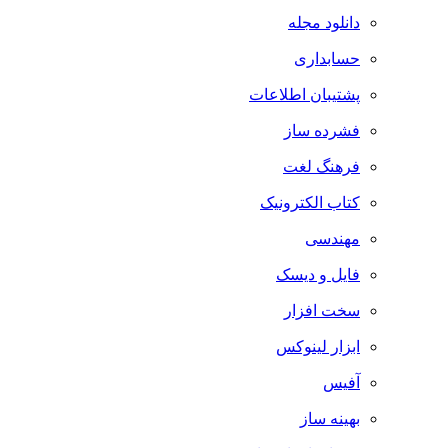
دانلود مجله
حسابداری
پشتیبان اطلاعات
فشرده ساز
فرهنگ لغت
کتاب الکترونیک
مهندسی
فایل و دیسک
سخت افزار
ابزار لینوکس
آفیس
بهینه ساز