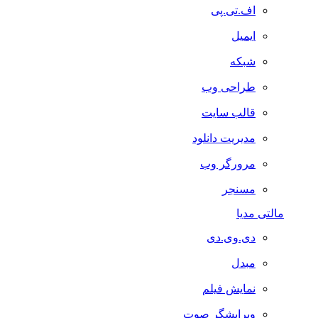
اف.تی.پی
ایمیل
شبکه
طراحی وب
قالب سایت
مدیریت دانلود
مرورگر وب
مسنجر
مالتی مدیا
دی.وی.دی
مبدل
نمایش فیلم
ویرایشگر صوت