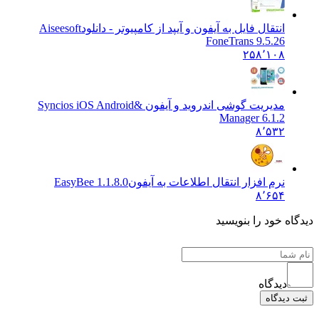
انتقال فایل به آیفون و آیپد از کامپیوتر - دانلود
Aiseesoft
FoneTrans 9.5.26
۲۵۸٬۱۰۸
مدیریت گوشی اندروید و آیفون &
Syncios iOS Android
Manager 6.1.2
۸٬۵۳۲
نرم افزار انتقال اطلاعات به آیفون
EasyBee 1.1.8.0
۸٬۶۵۴
ه خود را بنویسید
دیدگاه
یدگاه