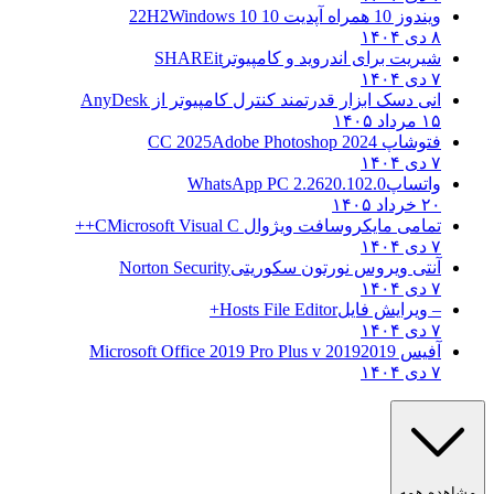
ویندوز 10 همراه آپدیت 10 22H2
Windows 10
۸ دی ۱۴۰۴
شیریت برای اندروید و کامپیوتر
SHAREit
۷ دی ۱۴۰۴
انی دسک ابزار قدرتمند کنترل کامپیوتر از
AnyDesk
۱۵ مرداد ۱۴۰۵
فتوشاپ CC 2025
Adobe Photoshop 2024
۷ دی ۱۴۰۴
واتساپ
WhatsApp PC 2.2620.102.0
۲۰ خرداد ۱۴۰۵
تمامی مایکروسافت ویژوال C
Microsoft Visual C++
۷ دی ۱۴۰۴
آنتی ویروس نورتون سکوریتی
Norton Security
۷ دی ۱۴۰۴
– ویرایش فایل
Hosts File Editor+
۷ دی ۱۴۰۴
آفیس 2019
2019 Microsoft Office 2019 Pro Plus v
۷ دی ۱۴۰۴
ده همه