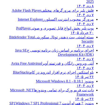
2025
۸ دی ۱۴۰۴
فلش پلیر برای مرورگرهای مختلف
Adobe Flash Player
۷ دی ۱۴۰۴
مرورگر محبوب اینترنت اکسپلورر
Internet Explorer
۷ دی ۱۴۰۴
پوت پلیر پخش انواع فایل تصویری و صوتی
PotPlayer
۲۰ خرداد ۱۴۰۵
بسته امنیتی بیت دیفندر توتال سکوریتی
Bitdefender Total
Security
۷ دی ۱۴۰۴
اجرای برنامه بر اساس زبان برنامه نویسی ج
Java SE
Development Kit (JDK)
۷ دی ۱۴۰۴
آنتی ویروس رایگان و قدرتمند آویرا
Avira Free Antivirus
۷ دی ۱۴۰۴
بلو استکس اجرای نرم افزار اندروید در کام
BlueStacks
۲۶ تیر ۱۴۰۵
ویندوز 8.1
8.1 - Microsoft Windows 8.1
۷ دی ۱۴۰۴
دات نت فریم ورک برای تمامی ویندوزها
Microsoft .NET
Framework
۲۶ تیر ۱۴۰۵
ویندوز 7 همراه آپدیت 7 SP1
Windows 7 SP1 Professional