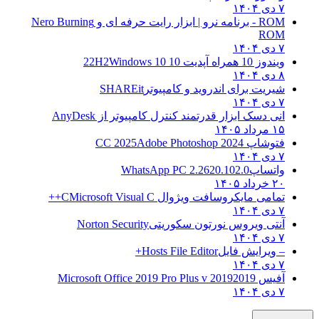
۷ دی ۱۴۰۴
ROM - برنامه نرو | ابزار رایت حرفه ای و
Nero Burning
ROM
۷ دی ۱۴۰۴
ویندوز 10 همراه آپدیت 10 22H2
Windows 10
۸ دی ۱۴۰۴
شیریت برای اندروید و کامپیوتر
SHAREit
۷ دی ۱۴۰۴
انی دسک ابزار قدرتمند کنترل کامپیوتر از
AnyDesk
۱۵ مرداد ۱۴۰۵
فتوشاپ CC 2025
Adobe Photoshop 2024
۷ دی ۱۴۰۴
واتساپ
WhatsApp PC 2.2620.102.0
۲۰ خرداد ۱۴۰۵
تمامی مایکروسافت ویژوال C
Microsoft Visual C++
۷ دی ۱۴۰۴
آنتی ویروس نورتون سکوریتی
Norton Security
۷ دی ۱۴۰۴
– ویرایش فایل
Hosts File Editor+
۷ دی ۱۴۰۴
آفیس 2019
2019 Microsoft Office 2019 Pro Plus v
۷ دی ۱۴۰۴