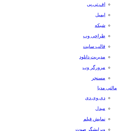
اف.تی.پی
ایمیل
شبکه
طراحی وب
قالب سایت
مدیریت دانلود
مرورگر وب
مسنجر
مالتی مدیا
دی.وی.دی
مبدل
نمایش فیلم
ویرایشگر صوت