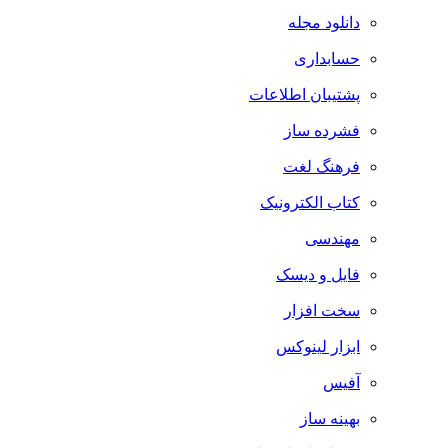
دانلود مجله
حسابداری
پشتیبان اطلاعات
فشرده ساز
فرهنگ لغت
کتاب الکترونیک
مهندسی
فایل و دیسک
سخت افزار
ابزار لینوکس
آفیس
بهینه ساز