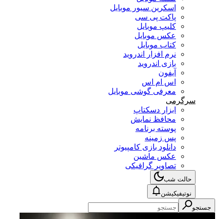
اسکرین سیور موبایل
پاکت پی سی
کلیپ موبایل
عکس موبایل
کتاب موبایل
نرم افزار اندروید
بازی اندروید
آیفون
اس ام اس
معرفی گوشی موبایل
سرگرمی
ابزار دسکتاپ
محافظ نمایش
پوسته برنامه
پس زمینه
دانلود بازی کامپیوتر
عکس ماشین
تصاویر گرافیکی
حالت شب
نوتیفیکیشن
جستجو