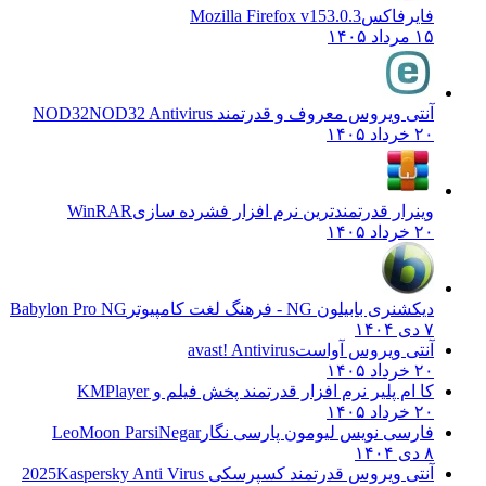
فایرفاکس
Mozilla Firefox v153.0.3
۱۵ مرداد ۱۴۰۵
آنتی ویروس معروف و قدرتمند NOD32
NOD32 Antivirus
۲۰ خرداد ۱۴۰۵
وینرار قدرتمندترین نرم افزار فشرده سازی
WinRAR
۲۰ خرداد ۱۴۰۵
دیکشنری بابیلون NG - فرهنگ لغت کامپیوتر
Babylon Pro NG
۷ دی ۱۴۰۴
آنتی ویروس آواست
avast! Antivirus
۲۰ خرداد ۱۴۰۵
کا ام پلیر نرم افزار قدرتمند پخش فیلم و
KMPlayer
۲۰ خرداد ۱۴۰۵
فارسی نویس لیومون پارسی نگار
LeoMoon ParsiNegar
۸ دی ۱۴۰۴
آنتی ویروس قدرتمند کسپرسکی 2025
Kaspersky Anti Virus