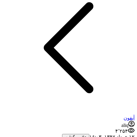
آیفون
aliq
۴٬۲۵۴
۱۲ خرداد ۱۳۹۷،‏ ۱۶:۰۳