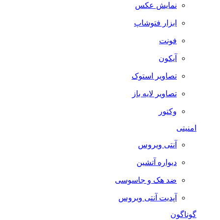
نمایش عکس
ابزار فتوشاپ
فونت
آیکون
تصاویر استوک
تصاویر لایه باز
وکتور
امنیتی
آنتی ویروس
دیواره آتشین
ضد هک و جاسوسی
آپدیت آنتی ویروس
گوناگون