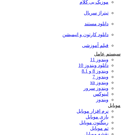
موزیک بی کلام
تیتراژ سریال
دانلود مستند
دانلود کارتون و انیمیشن
فیلم آموزشی
سیستم عامل
ویندوز 11
دانلود ویندوز 10
ویندوز 8 و 8.1
ویندوز 7
ویندوز xp
ویندوز سرور
لینوکس
ویندوز
موبایل
نرم افزار موبایل
بازی موبایل
رینگتون موبایل
تم موبایل
نقشه موبایل