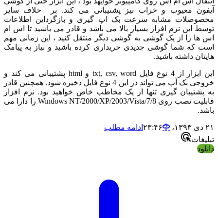
ال اس ام اس روی کامپیوتر خوایهد بود ، این ابزار حتی از گوشی
ن معیوب و خراب نیز پشتیبانی می کند. بر خلاف سایر
صلات مشابه سرعت بک اپ گیری و بازگرداین اطلاعات
 این نرم افزار بسیار بالا می باشد و قادر می باشید تا اس ام
ا را از یک گوشی به گوشی دیگر منتقل کنید ، این زمانی مهم
که شما گوشی جدیدی خریداری کرده باشید و نیاز به پیامک
ن داشته باشید.
این ابزار از 4 نوع فایل txt, csv, word و html پشتیبانی می کند و
خروجی بک آپ می تواند در این 4 نوع فایل ذخیره شود. همچنین قادر
شتیبان گیری تنها از یک مخاطب خاص خواهید بود. نرم افزار
قابلیت نصب روی Windows NT/2000/XP/2003/Vista/7/8 را دارا می
.
ادامه مطلب
ات
د