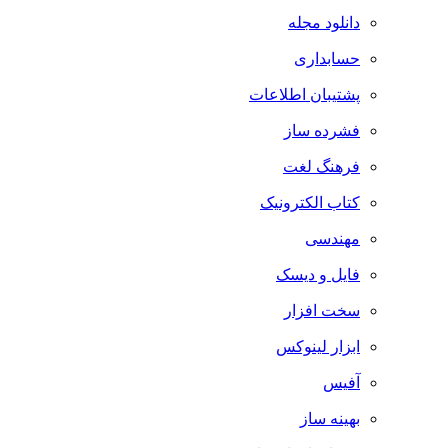
دانلود مجله
حسابداری
پشتیبان اطلاعات
فشرده ساز
فرهنگ لغت
کتاب الکترونیک
مهندسی
فایل و دیسک
سخت افزار
ابزار لینوکس
آفیس
بهینه ساز