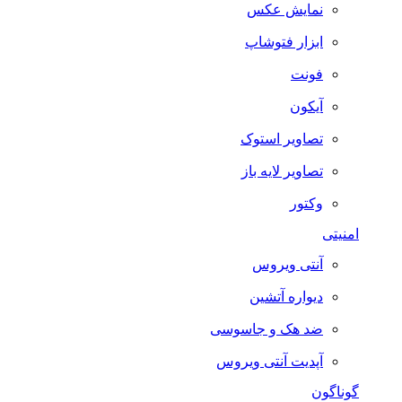
نمایش عکس
ابزار فتوشاپ
فونت
آیکون
تصاویر استوک
تصاویر لایه باز
وکتور
امنیتی
آنتی ویروس
دیواره آتشین
ضد هک و جاسوسی
آپدیت آنتی ویروس
گوناگون