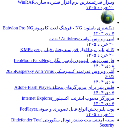
وینرار قدرتمندترین نرم افزار فشرده سازی
WinRAR
۲۰ خرداد ۱۴۰۵
دیکشنری بابیلون NG - فرهنگ لغت کامپیوتر
Babylon Pro NG
۷ دی ۱۴۰۴
آنتی ویروس آواست
avast! Antivirus
۲۰ خرداد ۱۴۰۵
کا ام پلیر نرم افزار قدرتمند پخش فیلم و
KMPlayer
۲۰ خرداد ۱۴۰۵
فارسی نویس لیومون پارسی نگار
LeoMoon ParsiNegar
۸ دی ۱۴۰۴
آنتی ویروس قدرتمند کسپرسکی 2025
Kaspersky Anti Virus
2025
۸ دی ۱۴۰۴
فلش پلیر برای مرورگرهای مختلف
Adobe Flash Player
۷ دی ۱۴۰۴
مرورگر محبوب اینترنت اکسپلورر
Internet Explorer
۷ دی ۱۴۰۴
پوت پلیر پخش انواع فایل تصویری و صوتی
PotPlayer
۲۰ خرداد ۱۴۰۵
بسته امنیتی بیت دیفندر توتال سکوریتی
Bitdefender Total
Security