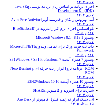
۷ دی ۱۴۰۴
اجرای برنامه بر اساس زبان برنامه نویسی ج
Java SE
Development Kit (JDK)
۷ دی ۱۴۰۴
آنتی ویروس رایگان و قدرتمند آویرا
Avira Free Antivirus
۷ دی ۱۴۰۴
بلو استکس اجرای نرم افزار اندروید در کام
BlueStacks
۲۶ تیر ۱۴۰۵
ویندوز 8.1
8.1 - Microsoft Windows 8.1
۷ دی ۱۴۰۴
دات نت فریم ورک برای تمامی ویندوزها
Microsoft .NET
Framework
۲۶ تیر ۱۴۰۵
ویندوز 7 همراه آپدیت 7 SP1
Windows 7 SP1 Professional
۷ دی ۱۴۰۴
ROM - برنامه نرو | ابزار رایت حرفه ای و
Nero Burning
ROM
۷ دی ۱۴۰۴
ویندوز 10 همراه آپدیت 10 22H2
Windows 10
۸ دی ۱۴۰۴
شیریت برای اندروید و کامپیوتر
SHAREit
۷ دی ۱۴۰۴
انی دسک ابزار قدرتمند کنترل کامپیوتر از
AnyDesk
۱۵ مرداد ۱۴۰۵