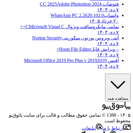
فتوشاپ CC 2025
Adobe Photoshop 2024
۷ دی ۱۴۰۴
واتساپ
WhatsApp PC 2.2620.102.0
۲۰ خرداد ۱۴۰۵
تمامی مایکروسافت ویژوال C
Microsoft Visual C++
۷ دی ۱۴۰۴
آنتی ویروس نورتون سکوریتی
Norton Security
۷ دی ۱۴۰۴
– ویرایش فایل
Hosts File Editor+
۷ دی ۱۴۰۴
آفیس 2019
2019 Microsoft Office 2019 Pro Plus v
۷ دی ۱۴۰۴
هده همه
۱
- 1388 © تمامی حقوق مطالب و قالب برای سایت پاتوق‌یو
وظ است.
رتباط با ما
تبلیغات