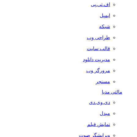
اف.تی.پی
ایمیل
شبکه
طراحی وب
قالب سایت
مدیریت دانلود
مرورگر وب
مسنجر
مالتی مدیا
دی.وی.دی
مبدل
نمایش فیلم
ویرایشگر صوت