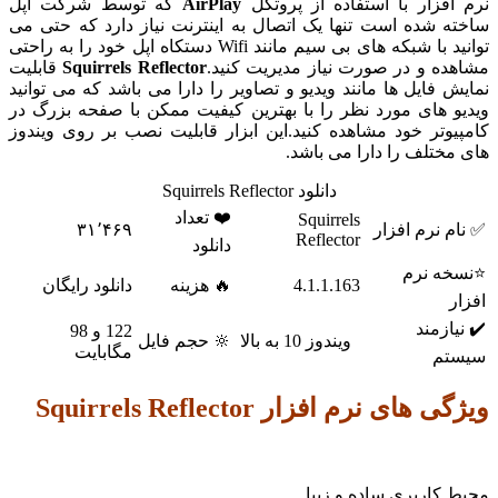
افزار با استفاده از پروتکل
AirPlay
که توسط شرکت اپل
ه شده است تنها یک اتصال به اینترنت نیاز دارد که حتی می
توانید با شبکه های بی سیم مانند Wifi دستکاه اپل خود را به راحتی
ده و در صورت نیاز مدیریت کنید.
Squirrels Reflector
قابلیت
ش فایل ها مانند ویدیو و تصاویر را دارا می باشد که می توانید
و های مورد نظر را با بهترین کیفیت ممکن با صفحه بزرگ در
یوتر خود مشاهده کنید.این ابزار قابلیت نصب بر روی ویندوز
مختلف را دارا می باشد.
دانلود Squirrels Reflector
❤️ تعداد
Squirrels
م نرم افزار
۳۱٬۴۶۹
Reflector
دانلود
خه نرم
4.1.1.163
🔥 هزینه
دانلود رایگان
ر
یازمند
122 و 98
ویندوز 10 به بالا
🔆 حجم فایل
مگابایت
تم
 های نرم افزار Squirrels Reflector
 کاربری ساده و زیبا