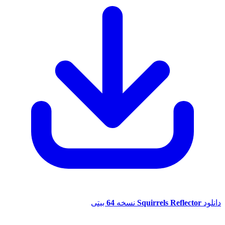
د
Squirrels Reflector
نسخه
64
بیتی