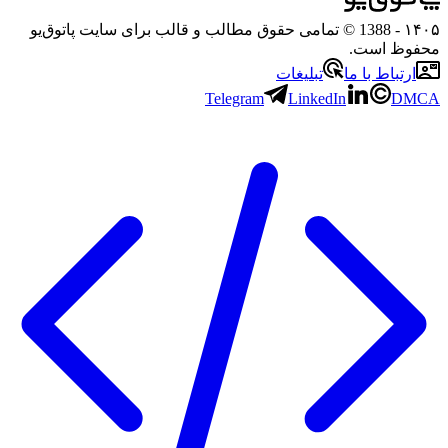
۱
- 1388 © تمامی حقوق مطالب و قالب برای سایت پاتوق‌یو
وظ است.
رتباط با ما
تبلیغات
Telegram
LinkedIn
D