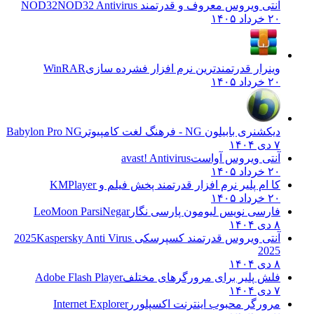
آنتی ویروس معروف و قدرتمند NOD32
NOD32 Antivirus
۲۰ خرداد ۱۴۰۵
وینرار قدرتمندترین نرم افزار فشرده سازی
WinRAR
۲۰ خرداد ۱۴۰۵
دیکشنری بابیلون NG - فرهنگ لغت کامپیوتر
Babylon Pro NG
۷ دی ۱۴۰۴
آنتی ویروس آواست
avast! Antivirus
۲۰ خرداد ۱۴۰۵
کا ام پلیر نرم افزار قدرتمند پخش فیلم و
KMPlayer
۲۰ خرداد ۱۴۰۵
فارسی نویس لیومون پارسی نگار
LeoMoon ParsiNegar
۸ دی ۱۴۰۴
آنتی ویروس قدرتمند کسپرسکی 2025
Kaspersky Anti Virus
2025
۸ دی ۱۴۰۴
فلش پلیر برای مرورگرهای مختلف
Adobe Flash Player
۷ دی ۱۴۰۴
مرورگر محبوب اینترنت اکسپلورر
Internet Explorer