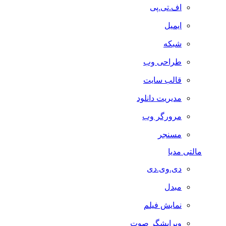
اف.تی.پی
ایمیل
شبکه
طراحی وب
قالب سایت
مدیریت دانلود
مرورگر وب
مسنجر
مالتی مدیا
دی.وی.دی
مبدل
نمایش فیلم
ویرایشگر صوت