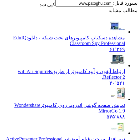
د فایل:
کپی شد
ب مشابه
مشاهده دسکتاپ کامپیوترهای تحت شبکه - دانلود
EduIQ
Classroom Spy Professional
۶۱٬۳۶۹
ارتباط آیفون و آیپد کامپیوتر از طریق
wifi Air Squirrels
Reflector 2.
۴۰٬۵۲۱
نمایش صفحه گوشی اندروید روی کامپیوتر
Wondershare
MirrorGo 1.9
۵۴۵٬۸۸۸
نرم افزار ساخت فیلم آموزشی
ActivePresenter Professional