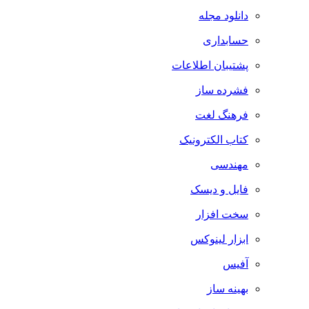
دانلود مجله
حسابداری
پشتیبان اطلاعات
فشرده ساز
فرهنگ لغت
کتاب الکترونیک
مهندسی
فایل و دیسک
سخت افزار
ابزار لینوکس
آفیس
بهینه ساز