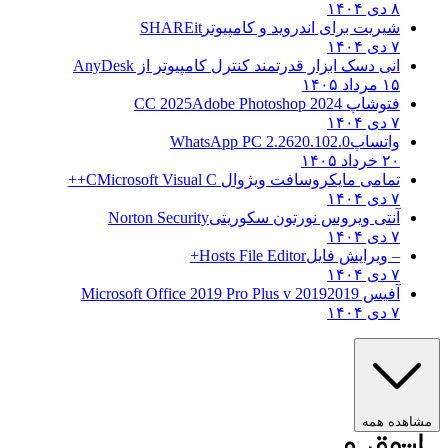
۸ دی ۱۴۰۴
شیریت برای اندروید و کامپیوتر
SHAREit
۷ دی ۱۴۰۴
انی دسک ابزار قدرتمند کنترل کامپیوتر از
AnyDesk
۱۵ مرداد ۱۴۰۵
فتوشاپ CC 2025
Adobe Photoshop 2024
۷ دی ۱۴۰۴
واتساپ
WhatsApp PC 2.2620.102.0
۲۰ خرداد ۱۴۰۵
تمامی مایکروسافت ویژوال C
Microsoft Visual C++
۷ دی ۱۴۰۴
آنتی ویروس نورتون سکوریتی
Norton Security
۷ دی ۱۴۰۴
– ویرایش فایل
Hosts File Editor+
۷ دی ۱۴۰۴
آفیس 2019
2019 Microsoft Office 2019 Pro Plus v
۷ دی ۱۴۰۴
هده همه