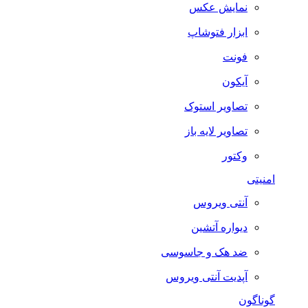
نمایش عکس
ابزار فتوشاپ
فونت
آیکون
تصاویر استوک
تصاویر لایه باز
وکتور
امنیتی
آنتی ویروس
دیواره آتشین
ضد هک و جاسوسی
آپدیت آنتی ویروس
گوناگون