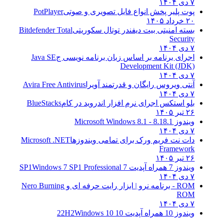
۷ دی ۱۴۰۴
پوت پلیر پخش انواع فایل تصویری و صوتی
PotPlayer
۲۰ خرداد ۱۴۰۵
بسته امنیتی بیت دیفندر توتال سکوریتی
Bitdefender Total
Security
۷ دی ۱۴۰۴
اجرای برنامه بر اساس زبان برنامه نویسی ج
Java SE
Development Kit (JDK)
۷ دی ۱۴۰۴
آنتی ویروس رایگان و قدرتمند آویرا
Avira Free Antivirus
۷ دی ۱۴۰۴
بلو استکس اجرای نرم افزار اندروید در کام
BlueStacks
۲۶ تیر ۱۴۰۵
ویندوز 8.1
8.1 - Microsoft Windows 8.1
۷ دی ۱۴۰۴
دات نت فریم ورک برای تمامی ویندوزها
Microsoft .NET
Framework
۲۶ تیر ۱۴۰۵
ویندوز 7 همراه آپدیت 7 SP1
Windows 7 SP1 Professional
۷ دی ۱۴۰۴
ROM - برنامه نرو | ابزار رایت حرفه ای و
Nero Burning
ROM
۷ دی ۱۴۰۴
ویندوز 10 همراه آپدیت 10 22H2
Windows 10