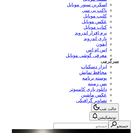
اسکرین سیور موبایل
پاکت پی سی
کلیپ موبایل
عکس موبایل
کتاب موبایل
نرم افزار اندروید
بازی اندروید
آیفون
اس ام اس
معرفی گوشی موبایل
سرگرمی
ابزار دسکتاپ
محافظ نمایش
پوسته برنامه
پس زمینه
دانلود بازی کامپیوتر
عکس ماشین
تصاویر گرافیکی
حالت شب
نوتیفیکیشن
جستجو