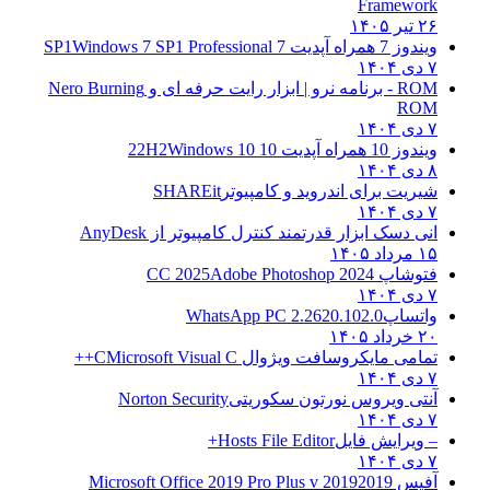
Framework
۲۶ تیر ۱۴۰۵
ویندوز 7 همراه آپدیت 7 SP1
Windows 7 SP1 Professional
۷ دی ۱۴۰۴
ROM - برنامه نرو | ابزار رایت حرفه ای و
Nero Burning
ROM
۷ دی ۱۴۰۴
ویندوز 10 همراه آپدیت 10 22H2
Windows 10
۸ دی ۱۴۰۴
شیریت برای اندروید و کامپیوتر
SHAREit
۷ دی ۱۴۰۴
انی دسک ابزار قدرتمند کنترل کامپیوتر از
AnyDesk
۱۵ مرداد ۱۴۰۵
فتوشاپ CC 2025
Adobe Photoshop 2024
۷ دی ۱۴۰۴
واتساپ
WhatsApp PC 2.2620.102.0
۲۰ خرداد ۱۴۰۵
تمامی مایکروسافت ویژوال C
Microsoft Visual C++
۷ دی ۱۴۰۴
آنتی ویروس نورتون سکوریتی
Norton Security
۷ دی ۱۴۰۴
– ویرایش فایل
Hosts File Editor+
۷ دی ۱۴۰۴
آفیس 2019
2019 Microsoft Office 2019 Pro Plus v