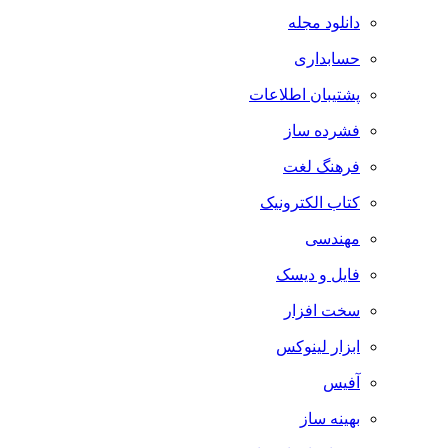
دانلود مجله
حسابداری
پشتیبان اطلاعات
فشرده ساز
فرهنگ لغت
کتاب الکترونیک
مهندسی
فایل و دیسک
سخت افزار
ابزار لینوکس
آفیس
بهینه ساز