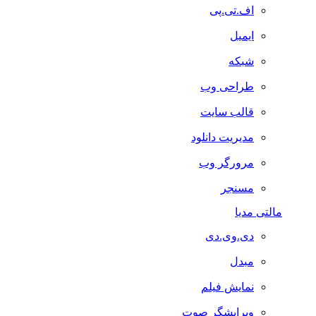
اف.تی.پی
ایمیل
شبکه
طراحی وب
قالب سایت
مدیریت دانلود
مرورگر وب
مسنجر
مالتی مدیا
دی.وی.دی
مبدل
نمایش فیلم
ویرایشگر صوت