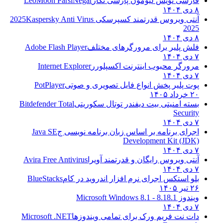
فارسی نویس لیومون پارسی نگار
LeoMoon ParsiNegar
۸ دی ۱۴۰۴
آنتی ویروس قدرتمند کسپرسکی 2025
Kaspersky Anti Virus
2025
۸ دی ۱۴۰۴
فلش پلیر برای مرورگرهای مختلف
Adobe Flash Player
۷ دی ۱۴۰۴
مرورگر محبوب اینترنت اکسپلورر
Internet Explorer
۷ دی ۱۴۰۴
پوت پلیر پخش انواع فایل تصویری و صوتی
PotPlayer
۲۰ خرداد ۱۴۰۵
بسته امنیتی بیت دیفندر توتال سکوریتی
Bitdefender Total
Security
۷ دی ۱۴۰۴
اجرای برنامه بر اساس زبان برنامه نویسی ج
Java SE
Development Kit (JDK)
۷ دی ۱۴۰۴
آنتی ویروس رایگان و قدرتمند آویرا
Avira Free Antivirus
۷ دی ۱۴۰۴
بلو استکس اجرای نرم افزار اندروید در کام
BlueStacks
۲۶ تیر ۱۴۰۵
ویندوز 8.1
8.1 - Microsoft Windows 8.1
۷ دی ۱۴۰۴
دات نت فریم ورک برای تمامی ویندوزها
Microsoft .NET