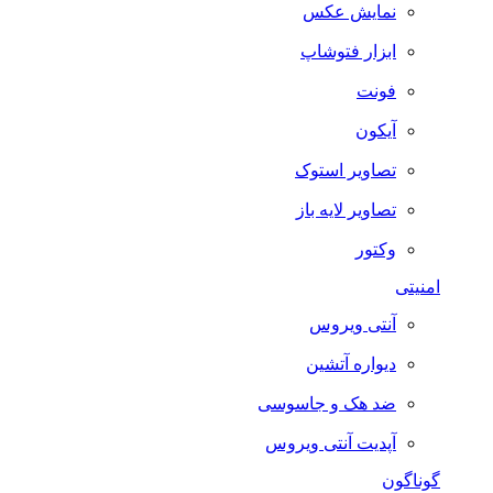
نمایش عکس
ابزار فتوشاپ
فونت
آیکون
تصاویر استوک
تصاویر لایه باز
وکتور
امنیتی
آنتی ویروس
دیواره آتشین
ضد هک و جاسوسی
آپدیت آنتی ویروس
گوناگون