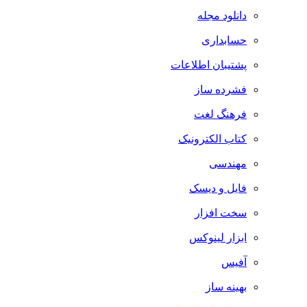
دانلود مجله
حسابداری
پشتیبان اطلاعات
فشرده ساز
فرهنگ لغت
کتاب الکترونیک
مهندسی
فایل و دیسک
سخت افزار
ابزار لینوکس
آفیس
بهینه ساز