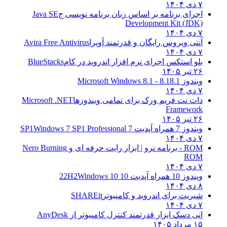
۷ دی ۱۴۰۴
اجرای برنامه بر اساس زبان برنامه نویسی ج
Java SE
Development Kit (JDK)
۷ دی ۱۴۰۴
آنتی ویروس رایگان و قدرتمند آویرا
Avira Free Antivirus
۷ دی ۱۴۰۴
بلو استکس اجرای نرم افزار اندروید در کام
BlueStacks
۲۶ تیر ۱۴۰۵
ویندوز 8.1
8.1 - Microsoft Windows 8.1
۷ دی ۱۴۰۴
دات نت فریم ورک برای تمامی ویندوزها
Microsoft .NET
Framework
۲۶ تیر ۱۴۰۵
ویندوز 7 همراه آپدیت 7 SP1
Windows 7 SP1 Professional
۷ دی ۱۴۰۴
ROM - برنامه نرو | ابزار رایت حرفه ای و
Nero Burning
ROM
۷ دی ۱۴۰۴
ویندوز 10 همراه آپدیت 10 22H2
Windows 10
۸ دی ۱۴۰۴
شیریت برای اندروید و کامپیوتر
SHAREit
۷ دی ۱۴۰۴
انی دسک ابزار قدرتمند کنترل کامپیوتر از
AnyDesk
۱۵ مرداد ۱۴۰۵