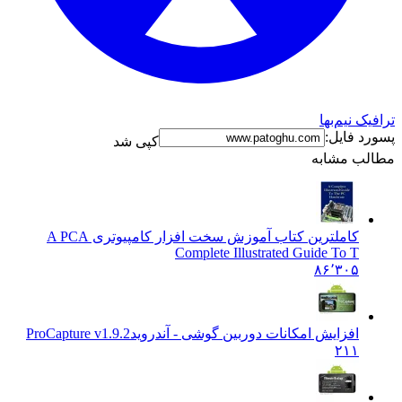
ک نیم‌بها
د فایل:
کپی شد
ب مشابه
کاملترین کتاب آموزش سخت افزار کامپیوتری A PC
A
Complete Illustrated Guide To T
۸۶٬۳۰۵
افزایش امکانات دوربین گوشی - آندروید
ProCapture v1.9.2
۲۱۱