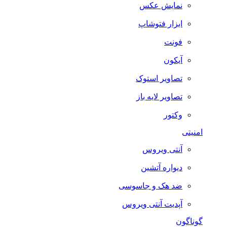
نمایش عکس
ابزار فتوشاپ
فونت
آیکون
تصاویر استوک
تصاویر لایه باز
وکتور
امنیتی
آنتی ویروس
دیواره آتشین
ضد هک و جاسوسی
آپدیت آنتی ویروس
گوناگون