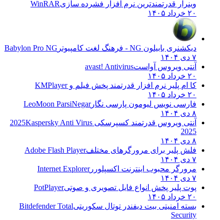
وینرار قدرتمندترین نرم افزار فشرده سازی
WinRAR
۲۰ خرداد ۱۴۰۵
دیکشنری بابیلون NG - فرهنگ لغت کامپیوتر
Babylon Pro NG
۷ دی ۱۴۰۴
آنتی ویروس آواست
avast! Antivirus
۲۰ خرداد ۱۴۰۵
کا ام پلیر نرم افزار قدرتمند پخش فیلم و
KMPlayer
۲۰ خرداد ۱۴۰۵
فارسی نویس لیومون پارسی نگار
LeoMoon ParsiNegar
۸ دی ۱۴۰۴
آنتی ویروس قدرتمند کسپرسکی 2025
Kaspersky Anti Virus
2025
۸ دی ۱۴۰۴
فلش پلیر برای مرورگرهای مختلف
Adobe Flash Player
۷ دی ۱۴۰۴
مرورگر محبوب اینترنت اکسپلورر
Internet Explorer
۷ دی ۱۴۰۴
پوت پلیر پخش انواع فایل تصویری و صوتی
PotPlayer
۲۰ خرداد ۱۴۰۵
بسته امنیتی بیت دیفندر توتال سکوریتی
Bitdefender Total
Security