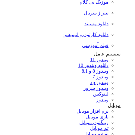
موزیک بی کلام
تیتراژ سریال
دانلود مستند
دانلود کارتون و انیمیشن
فیلم آموزشی
سیستم عامل
ویندوز 11
دانلود ویندوز 10
ویندوز 8 و 8.1
ویندوز 7
ویندوز xp
ویندوز سرور
لینوکس
ویندوز
موبایل
نرم افزار موبایل
بازی موبایل
رینگتون موبایل
تم موبایل
نقشه موبایل