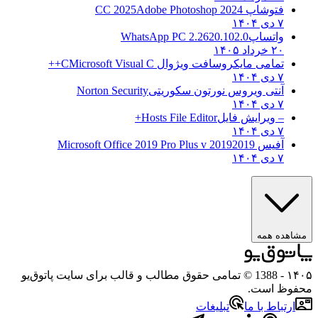
فتوشاپ CC 2025
Adobe Photoshop 2024
۷ دی ۱۴۰۴
واتساپ
WhatsApp PC 2.2620.102.0
۲۰ خرداد ۱۴۰۵
تمامی مایکروسافت ویژوال C
Microsoft Visual C++
۷ دی ۱۴۰۴
آنتی ویروس نورتون سکوریتی
Norton Security
۷ دی ۱۴۰۴
– ویرایش فایل
Hosts File Editor+
۷ دی ۱۴۰۴
آفیس 2019
2019 Microsoft Office 2019 Pro Plus v
۷ دی ۱۴۰۴
هده همه
۱
- 1388 © تمامی حقوق مطالب و قالب برای سایت پاتوق‌یو
وظ است.
رتباط با ما
تبلیغات