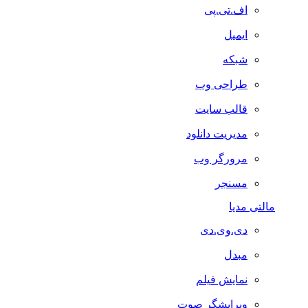
اف.تی.پی
ایمیل
شبکه
طراحی وب
قالب سایت
مدیریت دانلود
مرورگر وب
مسنجر
مالتی مدیا
دی.وی.دی
مبدل
نمایش فیلم
ویرایشگر صوت