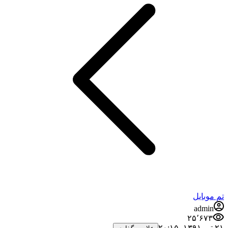
تم موبایل
admin
۲۵٬۶۷۳
۲۱ تیر ۱۳۹۱،‏ ۲۰:۱۵