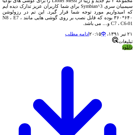
مجموعه ٣ تم جدید و زیبا از Lionel Messi را برای گوشی های نوکیا
سیمبیان سری Symbian^3 برای شما کاربران عزیز تدارک دیده ایم
که امیدواریم مورد توجه شما قرار گیرد. این تم در رزولوشن
۶۴۰*۳۶۰ بوده که قابل نصب بر روی گوشی هایی مانند N8 ، E7 ،
C7 ، C6-01 و… می باشد.
۲۱ تیر ۱۳۹۱،‏ ۲۰:۱۵
ادامه مطلب
تبلیغات
دانلود