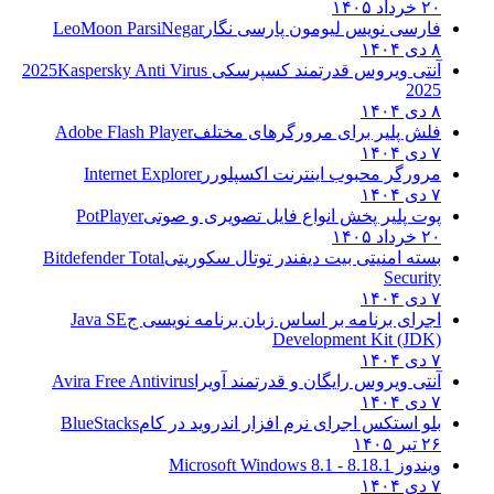
۲۰ خرداد ۱۴۰۵
فارسی نویس لیومون پارسی نگار
LeoMoon ParsiNegar
۸ دی ۱۴۰۴
آنتی ویروس قدرتمند کسپرسکی 2025
Kaspersky Anti Virus
2025
۸ دی ۱۴۰۴
فلش پلیر برای مرورگرهای مختلف
Adobe Flash Player
۷ دی ۱۴۰۴
مرورگر محبوب اینترنت اکسپلورر
Internet Explorer
۷ دی ۱۴۰۴
پوت پلیر پخش انواع فایل تصویری و صوتی
PotPlayer
۲۰ خرداد ۱۴۰۵
بسته امنیتی بیت دیفندر توتال سکوریتی
Bitdefender Total
Security
۷ دی ۱۴۰۴
اجرای برنامه بر اساس زبان برنامه نویسی ج
Java SE
Development Kit (JDK)
۷ دی ۱۴۰۴
آنتی ویروس رایگان و قدرتمند آویرا
Avira Free Antivirus
۷ دی ۱۴۰۴
بلو استکس اجرای نرم افزار اندروید در کام
BlueStacks
۲۶ تیر ۱۴۰۵
ویندوز 8.1
8.1 - Microsoft Windows 8.1
۷ دی ۱۴۰۴