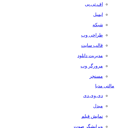
اف.تی.پی
ایمیل
شبکه
طراحی وب
قالب سایت
مدیریت دانلود
مرورگر وب
مسنجر
مالتی مدیا
دی.وی.دی
مبدل
نمایش فیلم
ویرایشگر صوت