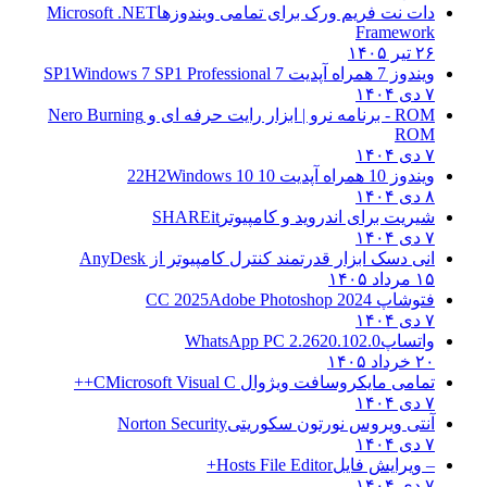
دات نت فریم ورک برای تمامی ویندوزها
Microsoft .NET
Framework
۲۶ تیر ۱۴۰۵
ویندوز 7 همراه آپدیت 7 SP1
Windows 7 SP1 Professional
۷ دی ۱۴۰۴
ROM - برنامه نرو | ابزار رایت حرفه ای و
Nero Burning
ROM
۷ دی ۱۴۰۴
ویندوز 10 همراه آپدیت 10 22H2
Windows 10
۸ دی ۱۴۰۴
شیریت برای اندروید و کامپیوتر
SHAREit
۷ دی ۱۴۰۴
انی دسک ابزار قدرتمند کنترل کامپیوتر از
AnyDesk
۱۵ مرداد ۱۴۰۵
فتوشاپ CC 2025
Adobe Photoshop 2024
۷ دی ۱۴۰۴
واتساپ
WhatsApp PC 2.2620.102.0
۲۰ خرداد ۱۴۰۵
تمامی مایکروسافت ویژوال C
Microsoft Visual C++
۷ دی ۱۴۰۴
آنتی ویروس نورتون سکوریتی
Norton Security
۷ دی ۱۴۰۴
– ویرایش فایل
Hosts File Editor+
۷ دی ۱۴۰۴