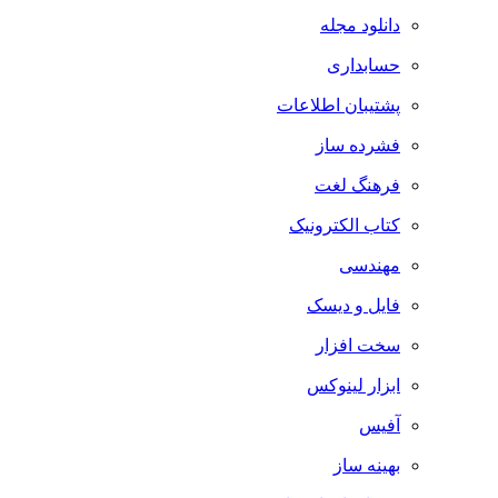
دانلود مجله
حسابداری
پشتیبان اطلاعات
فشرده ساز
فرهنگ لغت
کتاب الکترونیک
مهندسی
فایل و دیسک
سخت افزار
ابزار لینوکس
آفیس
بهینه ساز