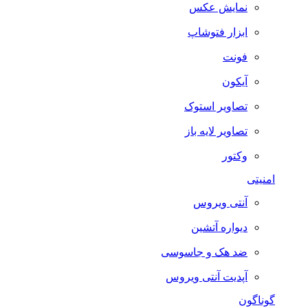
نمایش عکس
ابزار فتوشاپ
فونت
آیکون
تصاویر استوک
تصاویر لایه باز
وکتور
امنیتی
آنتی ویروس
دیواره آتشین
ضد هک و جاسوسی
آپدیت آنتی ویروس
گوناگون