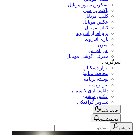
اسکرین سیور موبایل
پاکت پی سی
کلیپ موبایل
عکس موبایل
کتاب موبایل
نرم افزار اندروید
بازی اندروید
آیفون
اس ام اس
معرفی گوشی موبایل
سرگرمی
ابزار دسکتاپ
محافظ نمایش
پوسته برنامه
پس زمینه
دانلود بازی کامپیوتر
عکس ماشین
تصاویر گرافیکی
حالت شب
نوتیفیکیشن
جستجو