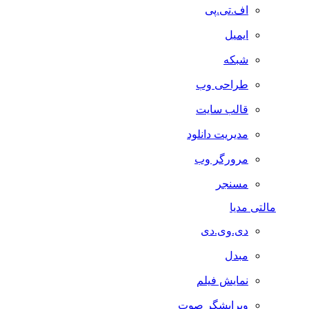
اف.تی.پی
ایمیل
شبکه
طراحی وب
قالب سایت
مدیریت دانلود
مرورگر وب
مسنجر
مالتی مدیا
دی.وی.دی
مبدل
نمایش فیلم
ویرایشگر صوت