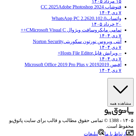
۱۵ مرداد ۱۴۰۵
فتوشاپ CC 2025
Adobe Photoshop 2024
۷ دی ۱۴۰۴
واتساپ
WhatsApp PC 2.2620.102.0
۲۰ خرداد ۱۴۰۵
تمامی مایکروسافت ویژوال C
Microsoft Visual C++
۷ دی ۱۴۰۴
آنتی ویروس نورتون سکوریتی
Norton Security
۷ دی ۱۴۰۴
– ویرایش فایل
Hosts File Editor+
۷ دی ۱۴۰۴
آفیس 2019
2019 Microsoft Office 2019 Pro Plus v
۷ دی ۱۴۰۴
ه همه
- 1388 © تمامی حقوق مطالب و قالب برای سایت پاتوق‌یو
 است.
باط با ما
تبلیغات