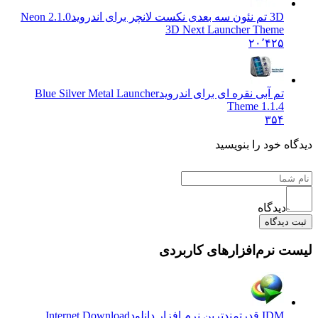
3D تم نئون سه بعدی نکست لانچر برای اندروید
2.1.0 Neon
3D Next Launcher Theme
۲۰٬۴۲۵
تم آبی نقره ای برای اندروید
Blue Silver Metal Launcher
Theme 1.1.4
۳۵۴
 خود را بنویسید
دیدگاه
یدگاه
نرم‌افزارهای کاربردی
IDM قدرتمندترین نرم افزار دانلود
Internet Download