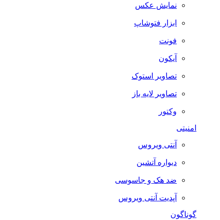
نمایش عکس
ابزار فتوشاپ
فونت
آیکون
تصاویر استوک
تصاویر لایه باز
وکتور
امنیتی
آنتی ویروس
دیواره آتشین
ضد هک و جاسوسی
آپدیت آنتی ویروس
گوناگون