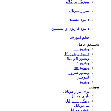
موزیک بی کلام
تیتراژ سریال
دانلود مستند
دانلود کارتون و انیمیشن
فیلم آموزشی
سیستم عامل
ویندوز 11
دانلود ویندوز 10
ویندوز 8 و 8.1
ویندوز 7
ویندوز xp
ویندوز سرور
لینوکس
ویندوز
موبایل
نرم افزار موبایل
بازی موبایل
رینگتون موبایل
تم موبایل
نقشه موبایل