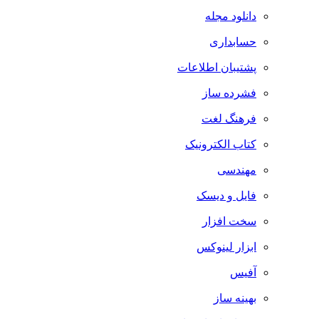
دانلود مجله
حسابداری
پشتیبان اطلاعات
فشرده ساز
فرهنگ لغت
کتاب الکترونیک
مهندسی
فایل و دیسک
سخت افزار
ابزار لینوکس
آفیس
بهینه ساز