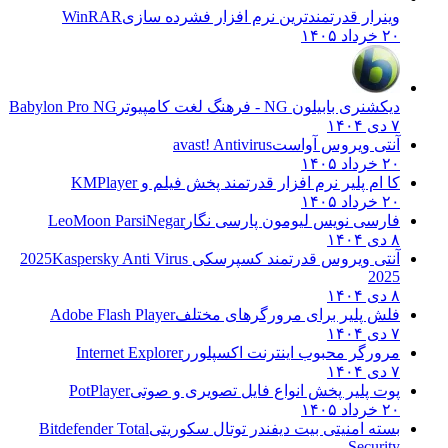
وینرار قدرتمندترین نرم افزار فشرده سازی
WinRAR
۲۰ خرداد ۱۴۰۵
دیکشنری بابیلون NG - فرهنگ لغت کامپیوتر
Babylon Pro NG
۷ دی ۱۴۰۴
آنتی ویروس آواست
avast! Antivirus
۲۰ خرداد ۱۴۰۵
کا ام پلیر نرم افزار قدرتمند پخش فیلم و
KMPlayer
۲۰ خرداد ۱۴۰۵
فارسی نویس لیومون پارسی نگار
LeoMoon ParsiNegar
۸ دی ۱۴۰۴
آنتی ویروس قدرتمند کسپرسکی 2025
Kaspersky Anti Virus
2025
۸ دی ۱۴۰۴
فلش پلیر برای مرورگرهای مختلف
Adobe Flash Player
۷ دی ۱۴۰۴
مرورگر محبوب اینترنت اکسپلورر
Internet Explorer
۷ دی ۱۴۰۴
پوت پلیر پخش انواع فایل تصویری و صوتی
PotPlayer
۲۰ خرداد ۱۴۰۵
بسته امنیتی بیت دیفندر توتال سکوریتی
Bitdefender Total
Security