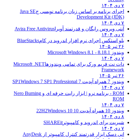
۷ دی ۱۴۰۴
اجرای برنامه بر اساس زبان برنامه نویسی ج
Java SE
Development Kit (JDK)
۷ دی ۱۴۰۴
آنتی ویروس رایگان و قدرتمند آویرا
Avira Free Antivirus
۷ دی ۱۴۰۴
بلو استکس اجرای نرم افزار اندروید در کام
BlueStacks
۲۶ تیر ۱۴۰۵
ویندوز 8.1
8.1 - Microsoft Windows 8.1
۷ دی ۱۴۰۴
دات نت فریم ورک برای تمامی ویندوزها
Microsoft .NET
Framework
۲۶ تیر ۱۴۰۵
ویندوز 7 همراه آپدیت 7 SP1
Windows 7 SP1 Professional
۷ دی ۱۴۰۴
ROM - برنامه نرو | ابزار رایت حرفه ای و
Nero Burning
ROM
۷ دی ۱۴۰۴
ویندوز 10 همراه آپدیت 10 22H2
Windows 10
۸ دی ۱۴۰۴
شیریت برای اندروید و کامپیوتر
SHAREit
۷ دی ۱۴۰۴
انی دسک ابزار قدرتمند کنترل کامپیوتر از
AnyDesk