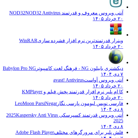
آنتی ویروس معروف و قدرتمند NOD32
NOD32 Antivirus
۲۰ خرداد ۱۴۰۵
وینرار قدرتمندترین نرم افزار فشرده سازی
WinRAR
۲۰ خرداد ۱۴۰۵
دیکشنری بابیلون NG - فرهنگ لغت کامپیوتر
Babylon Pro NG
۷ دی ۱۴۰۴
آنتی ویروس آواست
avast! Antivirus
۲۰ خرداد ۱۴۰۵
کا ام پلیر نرم افزار قدرتمند پخش فیلم و
KMPlayer
۲۰ خرداد ۱۴۰۵
فارسی نویس لیومون پارسی نگار
LeoMoon ParsiNegar
۸ دی ۱۴۰۴
آنتی ویروس قدرتمند کسپرسکی 2025
Kaspersky Anti Virus
2025
۸ دی ۱۴۰۴
فلش پلیر برای مرورگرهای مختلف
Adobe Flash Player