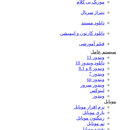
موزیک بی کلام
تیتراژ سریال
دانلود مستند
دانلود کارتون و انیمیشن
فیلم آموزشی
سیستم عامل
ویندوز 11
دانلود ویندوز 10
ویندوز 8 و 8.1
ویندوز 7
ویندوز xp
ویندوز سرور
لینوکس
ویندوز
موبایل
نرم افزار موبایل
بازی موبایل
رینگتون موبایل
تم موبایل
نقشه موبایل