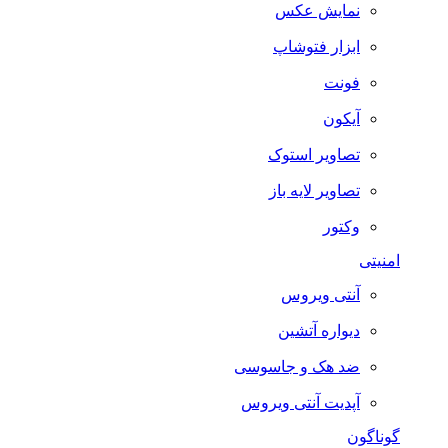
نمایش عکس
ابزار فتوشاپ
فونت
آیکون
تصاویر استوک
تصاویر لایه باز
وکتور
امنیتی
آنتی ویروس
دیواره آتشین
ضد هک و جاسوسی
آپدیت آنتی ویروس
گوناگون