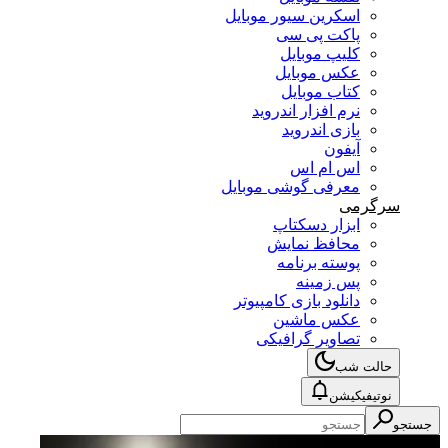
اسکرین سیور موبایل
پاکت پی سی
کلیپ موبایل
عکس موبایل
کتاب موبایل
نرم افزار اندروید
بازی اندروید
آیفون
اس ام اس
معرفی گوشی موبایل
سرگرمی
ابزار دسکتاپ
محافظ نمایش
پوسته برنامه
پس زمینه
دانلود بازی کامپیوتر
عکس ماشین
تصاویر گرافیکی
حالت شب
نوتیفیکیشن
جستجو