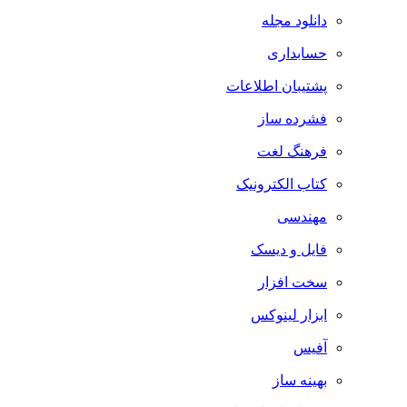
دانلود مجله
حسابداری
پشتیبان اطلاعات
فشرده ساز
فرهنگ لغت
کتاب الکترونیک
مهندسی
فایل و دیسک
سخت افزار
ابزار لینوکس
آفیس
بهینه ساز