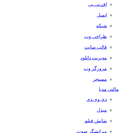
اف.تی.پی
ایمیل
شبکه
طراحی وب
قالب سایت
مدیریت دانلود
مرورگر وب
مسنجر
مالتی مدیا
دی.وی.دی
مبدل
نمایش فیلم
ویرایشگر صوت