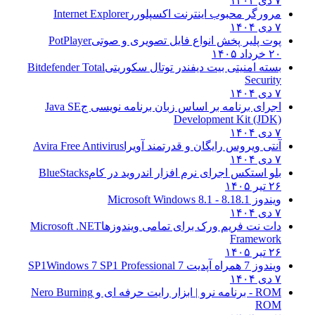
۷ دی ۱۴۰۴
مرورگر محبوب اینترنت اکسپلورر
Internet Explorer
۷ دی ۱۴۰۴
پوت پلیر پخش انواع فایل تصویری و صوتی
PotPlayer
۲۰ خرداد ۱۴۰۵
بسته امنیتی بیت دیفندر توتال سکوریتی
Bitdefender Total
Security
۷ دی ۱۴۰۴
اجرای برنامه بر اساس زبان برنامه نویسی ج
Java SE
Development Kit (JDK)
۷ دی ۱۴۰۴
آنتی ویروس رایگان و قدرتمند آویرا
Avira Free Antivirus
۷ دی ۱۴۰۴
بلو استکس اجرای نرم افزار اندروید در کام
BlueStacks
۲۶ تیر ۱۴۰۵
ویندوز 8.1
8.1 - Microsoft Windows 8.1
۷ دی ۱۴۰۴
دات نت فریم ورک برای تمامی ویندوزها
Microsoft .NET
Framework
۲۶ تیر ۱۴۰۵
ویندوز 7 همراه آپدیت 7 SP1
Windows 7 SP1 Professional
۷ دی ۱۴۰۴
ROM - برنامه نرو | ابزار رایت حرفه ای و
Nero Burning
ROM