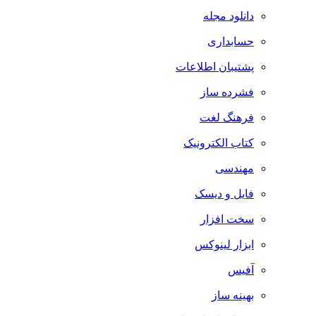
دانلود مجله
حسابداری
پشتیبان اطلاعات
فشرده ساز
فرهنگ لغت
کتاب الکترونیک
مهندسی
فایل و دیسک
سخت افزار
ابزار لینوکس
آفیس
بهینه ساز