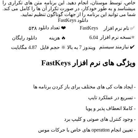
توسط موستان، انجام دهید. این برنامه متن های تکراری را
د و به طور خودکار، در صورت تکرار آن ها را کامل می کند.
 توانید این برنامه را از جهات گوناگون تنظیم نمایید.
دانلود FastKeys
❤️ تعداد دانلود
FastKeys
نرم افزار
۵۳۸
 نرم افزار
6.04
🔥 هزینه
دانلود رایگان
ازمند سیستم
ویندوز 7 به بالا
🔆 حجم فایل
4.87 مگابایت
 های نرم افزار FastKeys
د هات کی های مختلف برای باز کردن برنامه ها
ع در عملکرد تایپ
ا انعطاف پذیر و پویا
 کنترل های صوتی و کلیپ برد
ope های خاص با حرکات موس