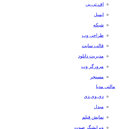
اف.تی.پی
ایمیل
شبکه
طراحی وب
قالب سایت
مدیریت دانلود
مرورگر وب
مسنجر
مالتی مدیا
دی.وی.دی
مبدل
نمایش فیلم
ویرایشگر صوت