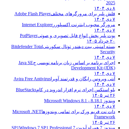
2025
۸ دی ۱۴۰۴
فلش پلیر برای مرورگرهای مختلف
Adobe Flash Player
۷ دی ۱۴۰۴
مرورگر محبوب اینترنت اکسپلورر
Internet Explorer
۷ دی ۱۴۰۴
پوت پلیر پخش انواع فایل تصویری و صوتی
PotPlayer
۲۰ خرداد ۱۴۰۵
بسته امنیتی بیت دیفندر توتال سکوریتی
Bitdefender Total
Security
۷ دی ۱۴۰۴
اجرای برنامه بر اساس زبان برنامه نویسی ج
Java SE
Development Kit (JDK)
۷ دی ۱۴۰۴
آنتی ویروس رایگان و قدرتمند آویرا
Avira Free Antivirus
۷ دی ۱۴۰۴
بلو استکس اجرای نرم افزار اندروید در کام
BlueStacks
۲۶ تیر ۱۴۰۵
ویندوز 8.1
8.1 - Microsoft Windows 8.1
۷ دی ۱۴۰۴
دات نت فریم ورک برای تمامی ویندوزها
Microsoft .NET
Framework
۲۶ تیر ۱۴۰۵
ویندوز 7 همراه آپدیت 7 SP1
Windows 7 SP1 Professional