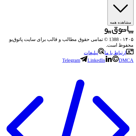
ه همه
- 1388 © تمامی حقوق مطالب و قالب برای سایت پاتوق‌یو
 است.
باط با ما
تبلیغات
Telegram
LinkedIn