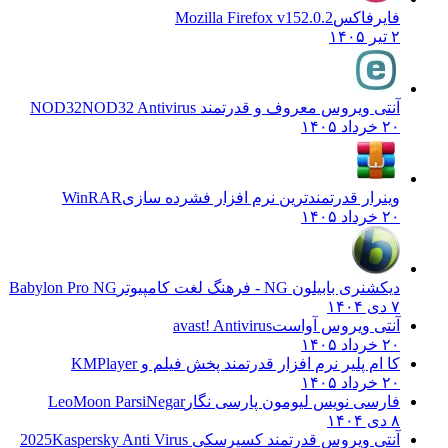
فایرفاکس
Mozilla Firefox v152.0.2
۲ تیر ۱۴۰۵
آنتی ویروس معروف و قدرتمند NOD32
NOD32 Antivirus
۲۰ خرداد ۱۴۰۵
وینرار قدرتمندترین نرم افزار فشرده سازی
WinRAR
۲۰ خرداد ۱۴۰۵
دیکشنری بابیلون NG - فرهنگ لغت کامپیوتر
Babylon Pro NG
۷ دی ۱۴۰۴
آنتی ویروس آواست
avast! Antivirus
۲۰ خرداد ۱۴۰۵
کا ام پلیر نرم افزار قدرتمند پخش فیلم و
KMPlayer
۲۰ خرداد ۱۴۰۵
فارسی نویس لیومون پارسی نگار
LeoMoon ParsiNegar
۸ دی ۱۴۰۴
آنتی ویروس قدرتمند کسپرسکی 2025
Kaspersky Anti Virus