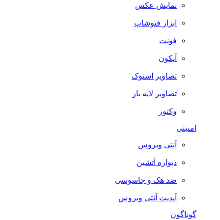
نمایش عکس
ابزار فتوشاپ
فونت
آیکون
تصاویر استوک
تصاویر لایه باز
وکتور
امنیتی
آنتی ویروس
دیواره آتشین
ضد هک و جاسوسی
آپدیت آنتی ویروس
گوناگون