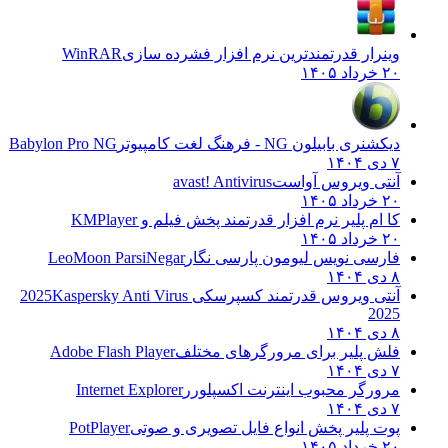
وینرار قدرتمندترین نرم افزار فشرده سازی
WinRAR
۲۰ خرداد ۱۴۰۵
دیکشنری بابیلون NG - فرهنگ لغت کامپیوتر
Babylon Pro NG
۷ دی ۱۴۰۴
آنتی ویروس آواست
avast! Antivirus
۲۰ خرداد ۱۴۰۵
کا ام پلیر نرم افزار قدرتمند پخش فیلم و
KMPlayer
۲۰ خرداد ۱۴۰۵
فارسی نویس لیومون پارسی نگار
LeoMoon ParsiNegar
۸ دی ۱۴۰۴
آنتی ویروس قدرتمند کسپرسکی 2025
Kaspersky Anti Virus
2025
۸ دی ۱۴۰۴
فلش پلیر برای مرورگرهای مختلف
Adobe Flash Player
۷ دی ۱۴۰۴
مرورگر محبوب اینترنت اکسپلورر
Internet Explorer
۷ دی ۱۴۰۴
پوت پلیر پخش انواع فایل تصویری و صوتی
PotPlayer
۲۰ خرداد ۱۴۰۵