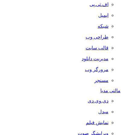
اف.تی.پی
ایمیل
شبکه
طراحی وب
قالب سایت
مدیریت دانلود
مرورگر وب
مسنجر
مالتی مدیا
دی.وی.دی
مبدل
نمایش فیلم
ویرایشگر صوت