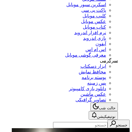
اسکرین سیور موبایل
پاکت پی سی
کلیپ موبایل
عکس موبایل
کتاب موبایل
نرم افزار اندروید
بازی اندروید
آیفون
اس ام اس
معرفی گوشی موبایل
سرگرمی
ابزار دسکتاپ
محافظ نمایش
پوسته برنامه
پس زمینه
دانلود بازی کامپیوتر
عکس ماشین
تصاویر گرافیکی
حالت شب
نوتیفیکیشن
جستجو