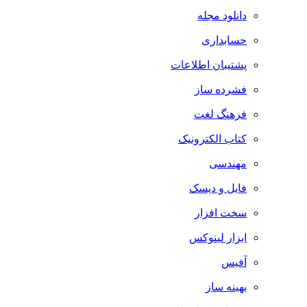
دانلود مجله
حسابداری
پشتیبان اطلاعات
فشرده ساز
فرهنگ لغت
کتاب الکترونیک
مهندسی
فایل و دیسک
سخت افزار
ابزار لینوکس
آفیس
بهینه ساز