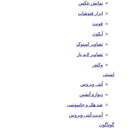
نمایش عکس
ابزار فتوشاپ
فونت
آیکون
تصاویر استوک
تصاویر لایه باز
وکتور
امنیتی
آنتی ویروس
دیواره آتشین
ضد هک و جاسوسی
آپدیت آنتی ویروس
گوناگون