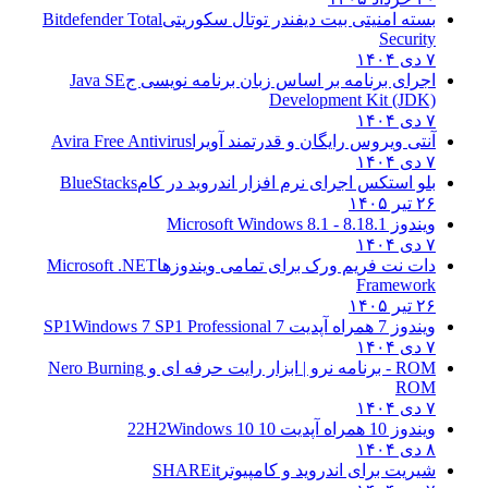
بسته امنیتی بیت دیفندر توتال سکوریتی
Bitdefender Total
Security
۷ دی ۱۴۰۴
اجرای برنامه بر اساس زبان برنامه نویسی ج
Java SE
Development Kit (JDK)
۷ دی ۱۴۰۴
آنتی ویروس رایگان و قدرتمند آویرا
Avira Free Antivirus
۷ دی ۱۴۰۴
بلو استکس اجرای نرم افزار اندروید در کام
BlueStacks
۲۶ تیر ۱۴۰۵
ویندوز 8.1
8.1 - Microsoft Windows 8.1
۷ دی ۱۴۰۴
دات نت فریم ورک برای تمامی ویندوزها
Microsoft .NET
Framework
۲۶ تیر ۱۴۰۵
ویندوز 7 همراه آپدیت 7 SP1
Windows 7 SP1 Professional
۷ دی ۱۴۰۴
ROM - برنامه نرو | ابزار رایت حرفه ای و
Nero Burning
ROM
۷ دی ۱۴۰۴
ویندوز 10 همراه آپدیت 10 22H2
Windows 10
۸ دی ۱۴۰۴
شیریت برای اندروید و کامپیوتر
SHAREit