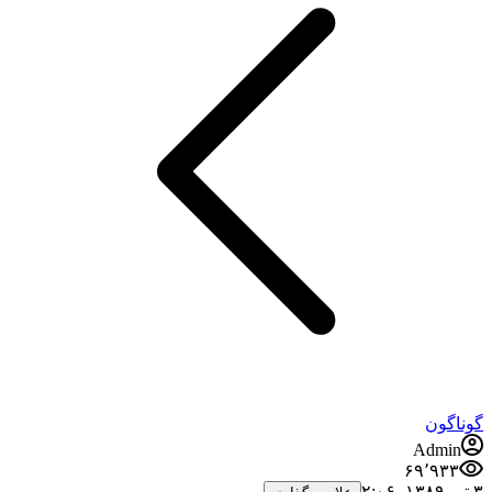
گوناگون
Admin
۶۹٬۹۳۳
۳ تیر ۱۳۸۹،‏ ۲:۰۶