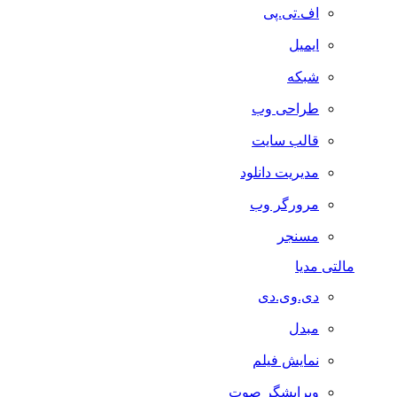
اف.تی.پی
ایمیل
شبکه
طراحی وب
قالب سایت
مدیریت دانلود
مرورگر وب
مسنجر
مالتی مدیا
دی.وی.دی
مبدل
نمایش فیلم
ویرایشگر صوت