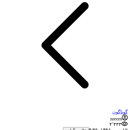
گوناگون
nreern
۴٬۳۳۳
۱۷ بهمن ۱۳۹۶،‏ ۴:۳۵