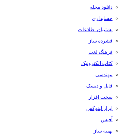
دانلود مجله
حسابداری
پشتیبان اطلاعات
فشرده ساز
فرهنگ لغت
کتاب الکترونیک
مهندسی
فایل و دیسک
سخت افزار
ابزار لینوکس
آفیس
بهینه ساز