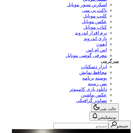
اسکرین سیور موبایل
پاکت پی سی
کلیپ موبایل
عکس موبایل
کتاب موبایل
نرم افزار اندروید
بازی اندروید
آیفون
اس ام اس
معرفی گوشی موبایل
سرگرمی
ابزار دسکتاپ
محافظ نمایش
پوسته برنامه
پس زمینه
دانلود بازی کامپیوتر
عکس ماشین
تصاویر گرافیکی
حالت شب
نوتیفیکیشن
جستجو