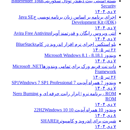
بسته امنیتی بیت دیفندر توتال سکوریتی
Bitdefender Total
Security
۷ دی ۱۴۰۴
اجرای برنامه بر اساس زبان برنامه نویسی ج
Java SE
Development Kit (JDK)
۷ دی ۱۴۰۴
آنتی ویروس رایگان و قدرتمند آویرا
Avira Free Antivirus
۷ دی ۱۴۰۴
بلو استکس اجرای نرم افزار اندروید در کام
BlueStacks
۲۶ تیر ۱۴۰۵
ویندوز 8.1
8.1 - Microsoft Windows 8.1
۷ دی ۱۴۰۴
دات نت فریم ورک برای تمامی ویندوزها
Microsoft .NET
Framework
۲۶ تیر ۱۴۰۵
ویندوز 7 همراه آپدیت 7 SP1
Windows 7 SP1 Professional
۷ دی ۱۴۰۴
ROM - برنامه نرو | ابزار رایت حرفه ای و
Nero Burning
ROM
۷ دی ۱۴۰۴
ویندوز 10 همراه آپدیت 10 22H2
Windows 10
۸ دی ۱۴۰۴
شیریت برای اندروید و کامپیوتر
SHAREit
۷ دی ۱۴۰۴