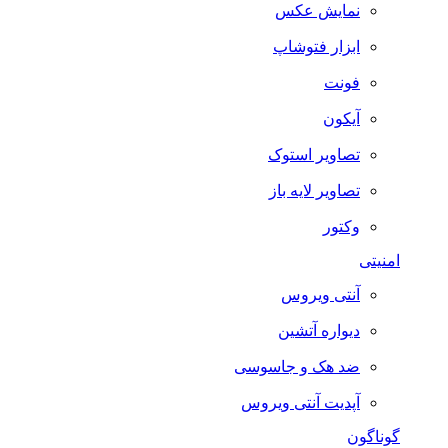
نمایش عکس
ابزار فتوشاپ
فونت
آیکون
تصاویر استوک
تصاویر لایه باز
وکتور
امنیتی
آنتی ویروس
دیواره آتشین
ضد هک و جاسوسی
آپدیت آنتی ویروس
گوناگون