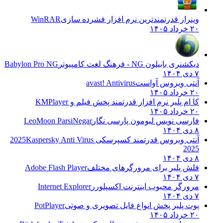
وینرار قدرتمندترین نرم افزار فشرده سازی
WinRAR
۲۰ خرداد ۱۴۰۵
دیکشنری بابیلون NG - فرهنگ لغت کامپیوتر
Babylon Pro NG
۷ دی ۱۴۰۴
آنتی ویروس آواست
avast! Antivirus
۲۰ خرداد ۱۴۰۵
کا ام پلیر نرم افزار قدرتمند پخش فیلم و
KMPlayer
۲۰ خرداد ۱۴۰۵
فارسی نویس لیومون پارسی نگار
LeoMoon ParsiNegar
۸ دی ۱۴۰۴
آنتی ویروس قدرتمند کسپرسکی 2025
Kaspersky Anti Virus
2025
۸ دی ۱۴۰۴
فلش پلیر برای مرورگرهای مختلف
Adobe Flash Player
۷ دی ۱۴۰۴
مرورگر محبوب اینترنت اکسپلورر
Internet Explorer
۷ دی ۱۴۰۴
پوت پلیر پخش انواع فایل تصویری و صوتی
PotPlayer
۲۰ خرداد ۱۴۰۵