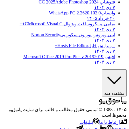
فتوشاپ CC 2025
Adobe Photoshop 2024
۷ دی ۱۴۰۴
واتساپ
WhatsApp PC 2.2620.102.0
۲۰ خرداد ۱۴۰۵
تمامی مایکروسافت ویژوال C
Microsoft Visual C++
۷ دی ۱۴۰۴
آنتی ویروس نورتون سکوریتی
Norton Security
۷ دی ۱۴۰۴
– ویرایش فایل
Hosts File Editor+
۷ دی ۱۴۰۴
آفیس 2019
2019 Microsoft Office 2019 Pro Plus v
۷ دی ۱۴۰۴
ده همه
- 1388 © تمامی حقوق مطالب و قالب برای سایت پاتوق‌یو
ظ است.
تباط با ما
تبلیغات