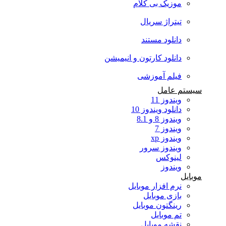
موزیک بی کلام
تیتراژ سریال
دانلود مستند
دانلود کارتون و انیمیشن
فیلم آموزشی
سیستم عامل
ویندوز 11
دانلود ویندوز 10
ویندوز 8 و 8.1
ویندوز 7
ویندوز xp
ویندوز سرور
لینوکس
ویندوز
موبایل
نرم افزار موبایل
بازی موبایل
رینگتون موبایل
تم موبایل
نقشه موبایل