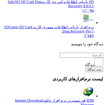
SD بازیابی اطلاعات اس دی کارت
Safe365 SD Card Data
Recovery 8.8.9.1
۱۱٬۰۹۵
نرم افزار بازیابی اطلاعات مموری کارت SD
Green SD Card
Data Recovery Pro 1.
۶٬۷۵۹
ه خود را بنویسید
دیدگاه
یدگاه
 نرم‌افزارهای کاربردی
IDM قدرتمندترین نرم افزار دانلود
Internet Download
Manager