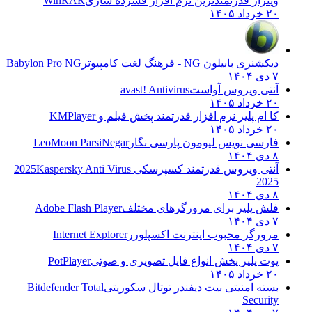
وینرار قدرتمندترین نرم افزار فشرده سازی
WinRAR
۲۰ خرداد ۱۴۰۵
دیکشنری بابیلون NG - فرهنگ لغت کامپیوتر
Babylon Pro NG
۷ دی ۱۴۰۴
آنتی ویروس آواست
avast! Antivirus
۲۰ خرداد ۱۴۰۵
کا ام پلیر نرم افزار قدرتمند پخش فیلم و
KMPlayer
۲۰ خرداد ۱۴۰۵
فارسی نویس لیومون پارسی نگار
LeoMoon ParsiNegar
۸ دی ۱۴۰۴
آنتی ویروس قدرتمند کسپرسکی 2025
Kaspersky Anti Virus
2025
۸ دی ۱۴۰۴
فلش پلیر برای مرورگرهای مختلف
Adobe Flash Player
۷ دی ۱۴۰۴
مرورگر محبوب اینترنت اکسپلورر
Internet Explorer
۷ دی ۱۴۰۴
پوت پلیر پخش انواع فایل تصویری و صوتی
PotPlayer
۲۰ خرداد ۱۴۰۵
بسته امنیتی بیت دیفندر توتال سکوریتی
Bitdefender Total
Security