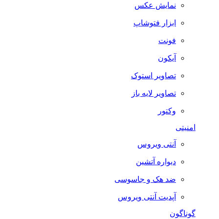
نمایش عکس
ابزار فتوشاپ
فونت
آیکون
تصاویر استوک
تصاویر لایه باز
وکتور
امنیتی
آنتی ویروس
دیواره آتشین
ضد هک و جاسوسی
آپدیت آنتی ویروس
گوناگون