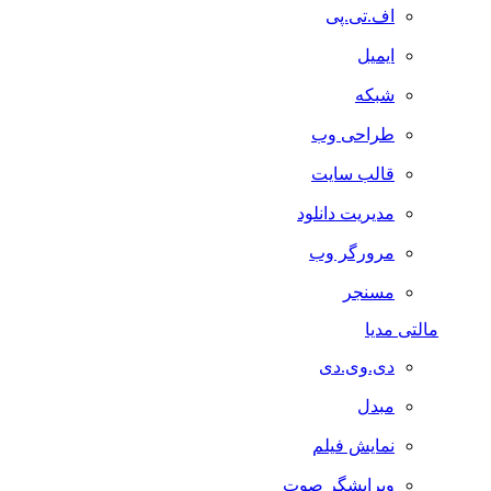
اف.تی.پی
ایمیل
شبکه
طراحی وب
قالب سایت
مدیریت دانلود
مرورگر وب
مسنجر
مالتی مدیا
دی.وی.دی
مبدل
نمایش فیلم
ویرایشگر صوت