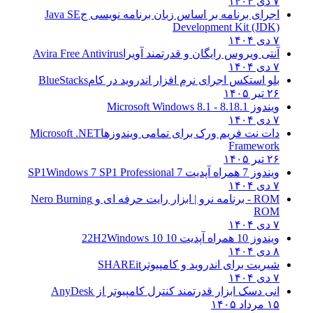
۷ دی ۱۴۰۴
اجرای برنامه بر اساس زبان برنامه نویسی ج
Java SE
Development Kit (JDK)
۷ دی ۱۴۰۴
آنتی ویروس رایگان و قدرتمند آویرا
Avira Free Antivirus
۷ دی ۱۴۰۴
بلو استکس اجرای نرم افزار اندروید در کام
BlueStacks
۲۶ تیر ۱۴۰۵
ویندوز 8.1
8.1 - Microsoft Windows 8.1
۷ دی ۱۴۰۴
دات نت فریم ورک برای تمامی ویندوزها
Microsoft .NET
Framework
۲۶ تیر ۱۴۰۵
ویندوز 7 همراه آپدیت 7 SP1
Windows 7 SP1 Professional
۷ دی ۱۴۰۴
ROM - برنامه نرو | ابزار رایت حرفه ای و
Nero Burning
ROM
۷ دی ۱۴۰۴
ویندوز 10 همراه آپدیت 10 22H2
Windows 10
۸ دی ۱۴۰۴
شیریت برای اندروید و کامپیوتر
SHAREit
۷ دی ۱۴۰۴
انی دسک ابزار قدرتمند کنترل کامپیوتر از
AnyDesk
۱۵ مرداد ۱۴۰۵