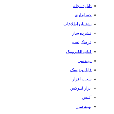
دانلود مجله
حسابداری
پشتیبان اطلاعات
فشرده ساز
فرهنگ لغت
کتاب الکترونیک
مهندسی
فایل و دیسک
سخت افزار
ابزار لینوکس
آفیس
بهینه ساز