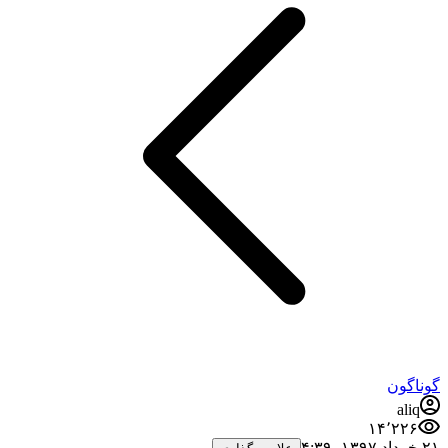
گوناگون
aliq
۱۴٬۲۲۶
۲۱ خرداد ۱۳۹۷،‏ ۴:۳۹