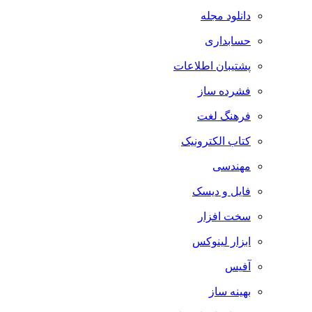
دانلود مجله
حسابداری
پشتیبان اطلاعات
فشرده ساز
فرهنگ لغت
کتاب الکترونیک
مهندسی
فایل و دیسک
سخت افزار
ابزار لینوکس
آفیس
بهینه ساز