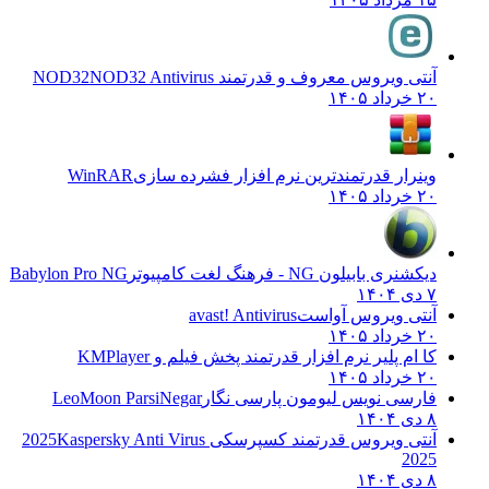
آنتی ویروس معروف و قدرتمند NOD32
NOD32 Antivirus
۲۰ خرداد ۱۴۰۵
وینرار قدرتمندترین نرم افزار فشرده سازی
WinRAR
۲۰ خرداد ۱۴۰۵
دیکشنری بابیلون NG - فرهنگ لغت کامپیوتر
Babylon Pro NG
۷ دی ۱۴۰۴
آنتی ویروس آواست
avast! Antivirus
۲۰ خرداد ۱۴۰۵
کا ام پلیر نرم افزار قدرتمند پخش فیلم و
KMPlayer
۲۰ خرداد ۱۴۰۵
فارسی نویس لیومون پارسی نگار
LeoMoon ParsiNegar
۸ دی ۱۴۰۴
آنتی ویروس قدرتمند کسپرسکی 2025
Kaspersky Anti Virus
2025
۸ دی ۱۴۰۴