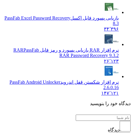
بازیابی پسورد فایل اکسل
PassFab Excel Password Recovery
8.3
۳۴٬۳۹۶
نرم افزار RAR بازیابی پسورد و رمز فایل RAR
PassFab
RAR Password Recovery 9.3.2
۲۶٬۱۲۳
نرم افزار شکستن قفل اندروید
PassFab Android Unlocker
2.6.0.16
۱۴۷٬۱۲۱
دیدگاه خود را بنویسید
دیدگاه