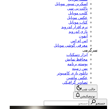
اسکرین سیور موبایل
پاکت پی سی
کلیپ موبایل
عکس موبایل
کتاب موبایل
نرم افزار اندروید
بازی اندروید
آیفون
اس ام اس
معرفی گوشی موبایل
سرگرمی
ابزار دسکتاپ
محافظ نمایش
پوسته برنامه
پس زمینه
دانلود بازی کامپیوتر
عکس ماشین
تصاویر گرافیکی
حالت شب
نوتیفیکیشن
جستجو