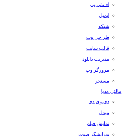
اف.تی.پی
ایمیل
شبکه
طراحی وب
قالب سایت
مدیریت دانلود
مرورگر وب
مسنجر
مالتی مدیا
دی.وی.دی
مبدل
نمایش فیلم
ویرایشگر صوت