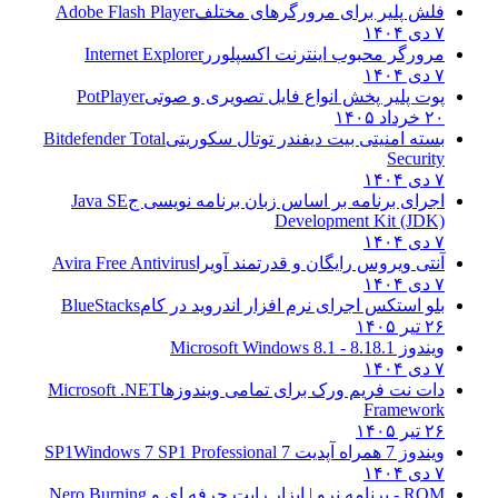
فلش پلیر برای مرورگرهای مختلف
Adobe Flash Player
۷ دی ۱۴۰۴
مرورگر محبوب اینترنت اکسپلورر
Internet Explorer
۷ دی ۱۴۰۴
پوت پلیر پخش انواع فایل تصویری و صوتی
PotPlayer
۲۰ خرداد ۱۴۰۵
بسته امنیتی بیت دیفندر توتال سکوریتی
Bitdefender Total
Security
۷ دی ۱۴۰۴
اجرای برنامه بر اساس زبان برنامه نویسی ج
Java SE
Development Kit (JDK)
۷ دی ۱۴۰۴
آنتی ویروس رایگان و قدرتمند آویرا
Avira Free Antivirus
۷ دی ۱۴۰۴
بلو استکس اجرای نرم افزار اندروید در کام
BlueStacks
۲۶ تیر ۱۴۰۵
ویندوز 8.1
8.1 - Microsoft Windows 8.1
۷ دی ۱۴۰۴
دات نت فریم ورک برای تمامی ویندوزها
Microsoft .NET
Framework
۲۶ تیر ۱۴۰۵
ویندوز 7 همراه آپدیت 7 SP1
Windows 7 SP1 Professional
۷ دی ۱۴۰۴
ROM - برنامه نرو | ابزار رایت حرفه ای و
Nero Burning