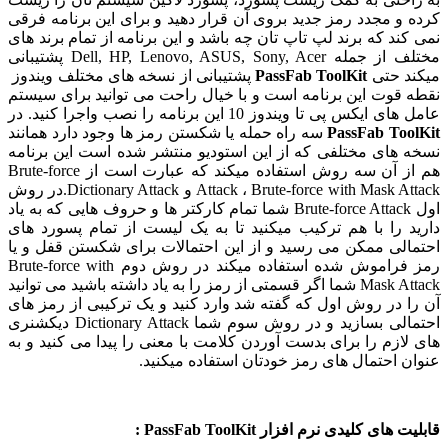
کرده و مجدد رمز جدید بروی آن قرار دهید و برای این برنامه فرقی
نمی کند که برند لپ تاپ تان چه باشد و این برنامه از تمام برند های
مختلف از جمله Dell, HP, Lenovo, ASUS, Sony, Acer پشتیبانی
میکند حتی
PassFab ToolKit
پشتیبانی از نسخه های مختلف ویندوز
نقطه قوت این برنامه است و با خیال راحت می توانید برای سیستم
عامل های ایکس پی تا ویندوز 10 این برنامه را نصب واجرا کنید. در
PassFab ToolKit
سه راه حمله یا شکستن رمز ها وجود دارد همانند
نسخه های مختلفی که از این استودیو منتشر شده است این برنامه
هم از آن سه روش استفاده میکند که عبارت است از Brute-force
Attack ، Brute-force with Mask Attack و Dictionary Attack.در روش
اول Brute-force Attack شما تمام کارکتر ها و حروف هایی که به یاد
دارید را با هم ترکیب میکنید تا به یک لیست از تمام پسورد های
احتمالی ممکن می رسید و از این احتمالات برای شکستن قفل و یا
رمز فراموش شده استفاده میکند در روش دوم Brute-force with
Mask Attack شما اگر قسمتی از رمز را به یاد داشته باشید می توانید
آن را در روش اول که گفته شد وارد کنید و یک ترکیبی از رمز های
احتمالی بسازید و در روش سوم شما Dictionary Attack دیکشنری
های لازم را برای بدست آوردن کلامت با معنی را پیدا می کنید و به
عنوان احتمال های رمز خودتان استفاده میکنید.
قابلیت های کلیدی نرم افزار PassFab ToolKit :