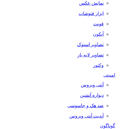
نمایش عکس
ابزار فتوشاپ
فونت
آیکون
تصاویر استوک
تصاویر لایه باز
وکتور
امنیتی
آنتی ویروس
دیواره آتشین
ضد هک و جاسوسی
آپدیت آنتی ویروس
گوناگون