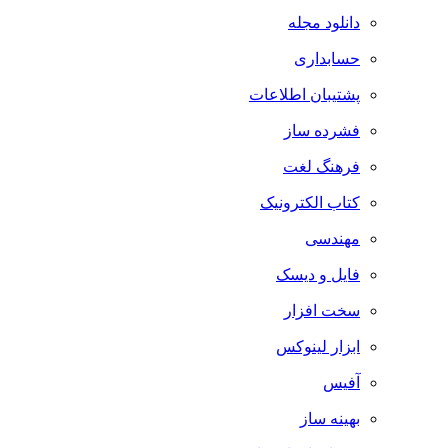
دانلود مجله
حسابداری
پشتیبان اطلاعات
فشرده ساز
فرهنگ لغت
کتاب الکترونیک
مهندسی
فایل و دیسک
سخت افزار
ابزار لینوکس
آفیس
بهینه ساز