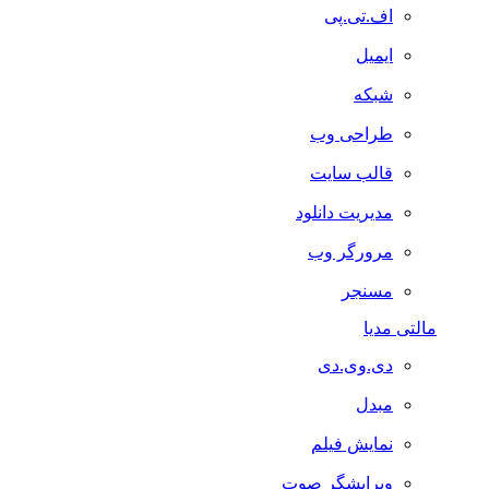
اف.تی.پی
ایمیل
شبکه
طراحی وب
قالب سایت
مدیریت دانلود
مرورگر وب
مسنجر
مالتی مدیا
دی.وی.دی
مبدل
نمایش فیلم
ویرایشگر صوت