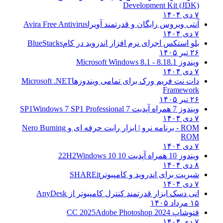
Development Kit (JDK)
۷ دی ۱۴۰۴
آنتی ویروس رایگان و قدرتمند آویرا
Avira Free Antivirus
۷ دی ۱۴۰۴
بلو استکس اجرای نرم افزار اندروید در کام
BlueStacks
۲۶ تیر ۱۴۰۵
ویندوز 8.1
8.1 - Microsoft Windows 8.1
۷ دی ۱۴۰۴
دات نت فریم ورک برای تمامی ویندوزها
Microsoft .NET
Framework
۲۶ تیر ۱۴۰۵
ویندوز 7 همراه آپدیت 7 SP1
Windows 7 SP1 Professional
۷ دی ۱۴۰۴
ROM - برنامه نرو | ابزار رایت حرفه ای و
Nero Burning
ROM
۷ دی ۱۴۰۴
ویندوز 10 همراه آپدیت 10 22H2
Windows 10
۸ دی ۱۴۰۴
شیریت برای اندروید و کامپیوتر
SHAREit
۷ دی ۱۴۰۴
انی دسک ابزار قدرتمند کنترل کامپیوتر از
AnyDesk
۱۵ مرداد ۱۴۰۵
فتوشاپ CC 2025
Adobe Photoshop 2024
۷ دی ۱۴۰۴