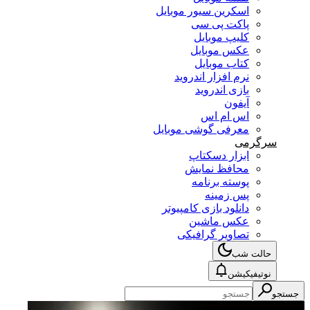
اسکرین سیور موبایل
پاکت پی سی
کلیپ موبایل
عکس موبایل
کتاب موبایل
نرم افزار اندروید
بازی اندروید
آیفون
اس ام اس
معرفی گوشی موبایل
سرگرمی
ابزار دسکتاپ
محافظ نمایش
پوسته برنامه
پس زمینه
دانلود بازی کامپیوتر
عکس ماشین
تصاویر گرافیکی
حالت شب
نوتیفیکیشن
جستجو