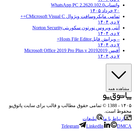
واتساپ
WhatsApp PC 2.2620.102.0
۲۰ خرداد ۱۴۰۵
تمامی مایکروسافت ویژوال C
Microsoft Visual C++
۷ دی ۱۴۰۴
آنتی ویروس نورتون سکوریتی
Norton Security
۷ دی ۱۴۰۴
– ویرایش فایل
Hosts File Editor+
۷ دی ۱۴۰۴
آفیس 2019
2019 Microsoft Office 2019 Pro Plus v
۷ دی ۱۴۰۴
مشاهده همه
۱۴۰۵
- 1388 © تمامی حقوق مطالب و قالب برای سایت پاتوق‌یو
محفوظ است.
ارتباط با ما
تبلیغات
Telegram
LinkedIn
DMCA