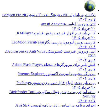
دیکشنری بابیلون NG - فرهنگ لغت کامپیوتر
Babylon Pro NG
۷ دی ۱۴۰۴
آنتی ویروس آواست
avast! Antivirus
۲۰ خرداد ۱۴۰۵
کا ام پلیر نرم افزار قدرتمند پخش فیلم و
KMPlayer
۲۰ خرداد ۱۴۰۵
فارسی نویس لیومون پارسی نگار
LeoMoon ParsiNegar
۸ دی ۱۴۰۴
آنتی ویروس قدرتمند کسپرسکی 2025
Kaspersky Anti Virus
2025
۸ دی ۱۴۰۴
فلش پلیر برای مرورگرهای مختلف
Adobe Flash Player
۷ دی ۱۴۰۴
مرورگر محبوب اینترنت اکسپلورر
Internet Explorer
۷ دی ۱۴۰۴
پوت پلیر پخش انواع فایل تصویری و صوتی
PotPlayer
۲۰ خرداد ۱۴۰۵
بسته امنیتی بیت دیفندر توتال سکوریتی
Bitdefender Total
Security
۷ دی ۱۴۰۴
اجرای برنامه بر اساس زبان برنامه نویسی ج
Java SE