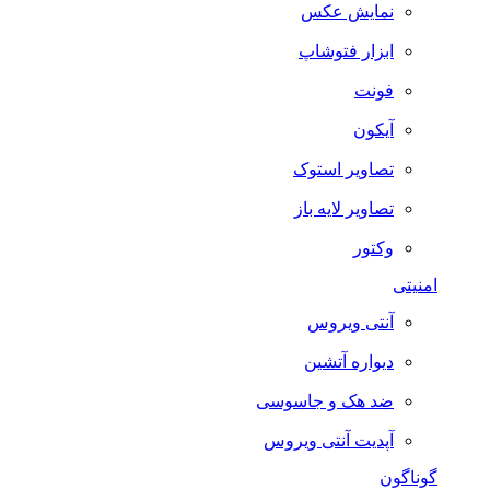
نمایش عکس
ابزار فتوشاپ
فونت
آیکون
تصاویر استوک
تصاویر لایه باز
وکتور
امنیتی
آنتی ویروس
دیواره آتشین
ضد هک و جاسوسی
آپدیت آنتی ویروس
گوناگون