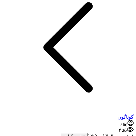
گوناگون
aliq
۴۵۵
۸ شهریور ۱۴۰۳،‏ ۱۳:۵۰