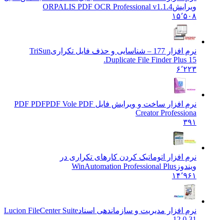
ویرایش
ORPALIS PDF OCR Professional v1.1.4
۱۵٬۵۰۸
نرم افزار 177 – شناسایی و حذف فایل تکراری
TriSun
Duplicate File Finder Plus 15.
۶٬۲۲۳
نرم افزار ساخت و ویرایش فایل PDF PDF
PDF Vole PDF
Creator Professiona
۳۹۱
نرم افزار اتوماتیک کردن کارهای تکراری در
ویندوز
WinAutomation Professional Plus
۱۴٬۹۶۱
نرم افزار مدیریت و سازماندهی اسناد
Lucion FileCenter Suite
12.0.31