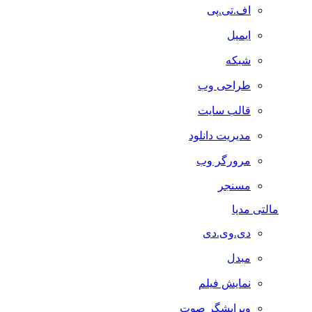
اف.تی.پی
ایمیل
شبکه
طراحی وب
قالب سایت
مدیریت دانلود
مرورگر وب
مسنجر
مالتی مدیا
دی.وی.دی
مبدل
نمایش فیلم
ویرایشگر صوت