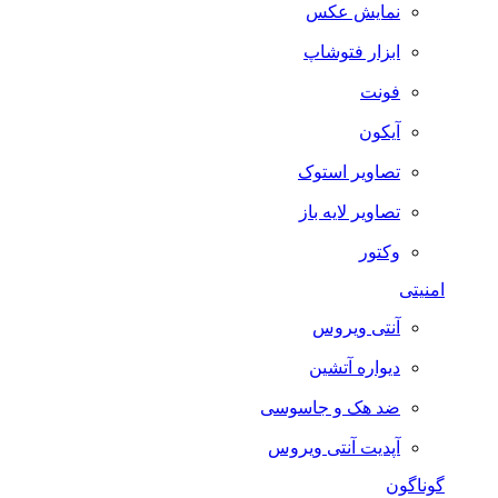
نمایش عکس
ابزار فتوشاپ
فونت
آیکون
تصاویر استوک
تصاویر لایه باز
وکتور
امنیتی
آنتی ویروس
دیواره آتشین
ضد هک و جاسوسی
آپدیت آنتی ویروس
گوناگون