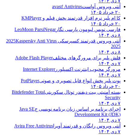
۷ دی ۱۴۰۴
آنتی ویروس آواست
avast! Antivirus
۲۰ خرداد ۱۴۰۵
کا ام پلیر نرم افزار قدرتمند پخش فیلم و
KMPlayer
۲۰ خرداد ۱۴۰۵
فارسی نویس لیومون پارسی نگار
LeoMoon ParsiNegar
۸ دی ۱۴۰۴
آنتی ویروس قدرتمند کسپرسکی 2025
Kaspersky Anti Virus
2025
۸ دی ۱۴۰۴
فلش پلیر برای مرورگرهای مختلف
Adobe Flash Player
۷ دی ۱۴۰۴
مرورگر محبوب اینترنت اکسپلورر
Internet Explorer
۷ دی ۱۴۰۴
پوت پلیر پخش انواع فایل تصویری و صوتی
PotPlayer
۲۰ خرداد ۱۴۰۵
بسته امنیتی بیت دیفندر توتال سکوریتی
Bitdefender Total
Security
۷ دی ۱۴۰۴
اجرای برنامه بر اساس زبان برنامه نویسی ج
Java SE
Development Kit (JDK)
۷ دی ۱۴۰۴
آنتی ویروس رایگان و قدرتمند آویرا
Avira Free Antivirus
۷ دی ۱۴۰۴