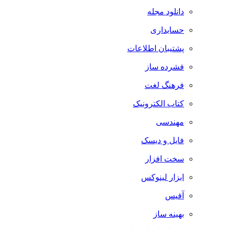
دانلود مجله
حسابداری
پشتیبان اطلاعات
فشرده ساز
فرهنگ لغت
کتاب الکترونیک
مهندسی
فایل و دیسک
سخت افزار
ابزار لینوکس
آفیس
بهینه ساز