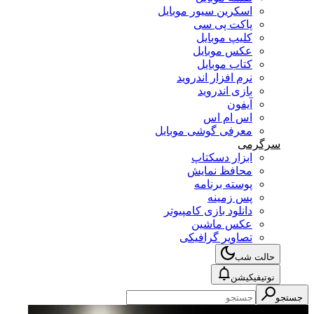
اسکرین سیور موبایل
پاکت پی سی
کلیپ موبایل
عکس موبایل
کتاب موبایل
نرم افزار اندروید
بازی اندروید
آیفون
اس ام اس
معرفی گوشی موبایل
سرگرمی
ابزار دسکتاپ
محافظ نمایش
پوسته برنامه
پس زمینه
دانلود بازی کامپیوتر
عکس ماشین
تصاویر گرافیکی
حالت شب
نوتیفیکیشن
جستجو