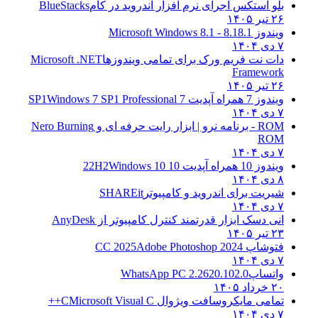
بلو استکس اجرای نرم افزار اندروید در کام
BlueStacks
۲۶ تیر ۱۴۰۵
ویندوز 8.1
8.1 - Microsoft Windows 8.1
۷ دی ۱۴۰۴
دات نت فریم ورک برای تمامی ویندوزها
Microsoft .NET
Framework
۲۶ تیر ۱۴۰۵
ویندوز 7 همراه آپدیت 7 SP1
Windows 7 SP1 Professional
۷ دی ۱۴۰۴
ROM - برنامه نرو | ابزار رایت حرفه ای و
Nero Burning
ROM
۷ دی ۱۴۰۴
ویندوز 10 همراه آپدیت 10 22H2
Windows 10
۸ دی ۱۴۰۴
شیریت برای اندروید و کامپیوتر
SHAREit
۷ دی ۱۴۰۴
انی دسک ابزار قدرتمند کنترل کامپیوتر از
AnyDesk
۲۳ تیر ۱۴۰۵
فتوشاپ CC 2025
Adobe Photoshop 2024
۷ دی ۱۴۰۴
واتساپ
WhatsApp PC 2.2620.102.0
۲۰ خرداد ۱۴۰۵
تمامی مایکروسافت ویژوال C
Microsoft Visual C++
۷ دی ۱۴۰۴