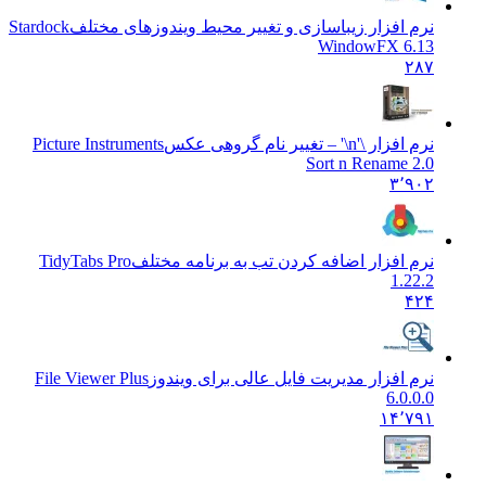
نرم افزار زیباسازی و تغییر محیط ویندوزهای مختلف
Stardock
WindowFX 6.13
۲۸۷
نرم افزار \'n\' – تغییر نام گروهی عکس
Picture Instruments
Sort n Rename 2.0
۳٬۹۰۲
نرم افزار اضافه کردن تب به برنامه مختلف
TidyTabs Pro
1.22.2
۴۲۴
نرم افزار مدیریت فایل عالی برای ویندوز
File Viewer Plus
6.0.0.0
۱۴٬۷۹۱