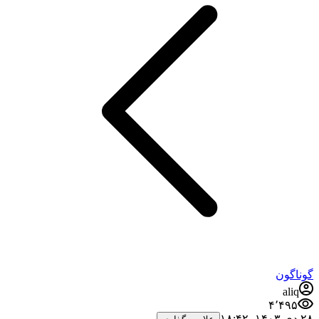
گوناگون
aliq
۴٬۴۹۵
۲۸ دی ۱۴۰۳،‏ ۱۸:۴۲