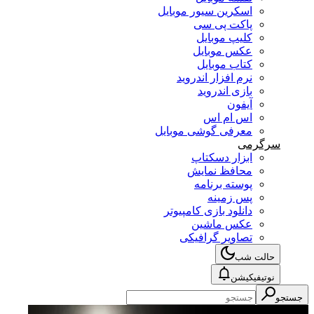
اسکرین سیور موبایل
پاکت پی سی
کلیپ موبایل
عکس موبایل
کتاب موبایل
نرم افزار اندروید
بازی اندروید
آیفون
اس ام اس
معرفی گوشی موبایل
سرگرمی
ابزار دسکتاپ
محافظ نمایش
پوسته برنامه
پس زمینه
دانلود بازی کامپیوتر
عکس ماشین
تصاویر گرافیکی
حالت شب
نوتیفیکیشن
جستجو