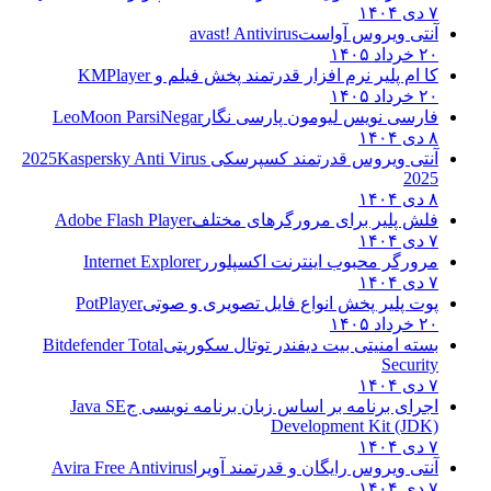
۷ دی ۱۴۰۴
آنتی ویروس آواست
avast! Antivirus
۲۰ خرداد ۱۴۰۵
کا ام پلیر نرم افزار قدرتمند پخش فیلم و
KMPlayer
۲۰ خرداد ۱۴۰۵
فارسی نویس لیومون پارسی نگار
LeoMoon ParsiNegar
۸ دی ۱۴۰۴
آنتی ویروس قدرتمند کسپرسکی 2025
Kaspersky Anti Virus
2025
۸ دی ۱۴۰۴
فلش پلیر برای مرورگرهای مختلف
Adobe Flash Player
۷ دی ۱۴۰۴
مرورگر محبوب اینترنت اکسپلورر
Internet Explorer
۷ دی ۱۴۰۴
پوت پلیر پخش انواع فایل تصویری و صوتی
PotPlayer
۲۰ خرداد ۱۴۰۵
بسته امنیتی بیت دیفندر توتال سکوریتی
Bitdefender Total
Security
۷ دی ۱۴۰۴
اجرای برنامه بر اساس زبان برنامه نویسی ج
Java SE
Development Kit (JDK)
۷ دی ۱۴۰۴
آنتی ویروس رایگان و قدرتمند آویرا
Avira Free Antivirus
۷ دی ۱۴۰۴