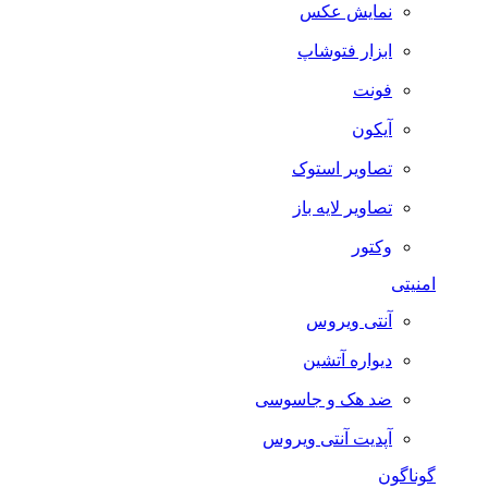
نمایش عکس
ابزار فتوشاپ
فونت
آیکون
تصاویر استوک
تصاویر لایه باز
وکتور
امنیتی
آنتی ویروس
دیواره آتشین
ضد هک و جاسوسی
آپدیت آنتی ویروس
گوناگون