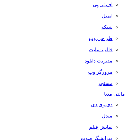
اف.تی.پی
ایمیل
شبکه
طراحی وب
قالب سایت
مدیریت دانلود
مرورگر وب
مسنجر
مالتی مدیا
دی.وی.دی
مبدل
نمایش فیلم
ویرایشگر صوت