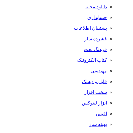
دانلود مجله
حسابداری
پشتیبان اطلاعات
فشرده ساز
فرهنگ لغت
کتاب الکترونیک
مهندسی
فایل و دیسک
سخت افزار
ابزار لینوکس
آفیس
بهینه ساز