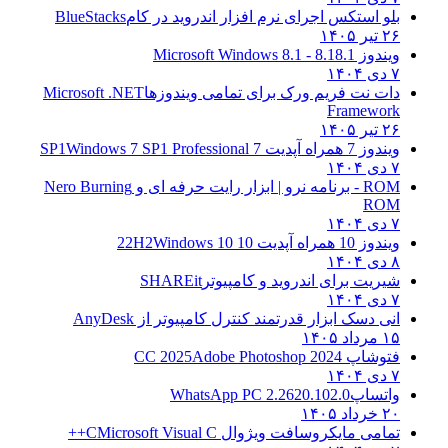
بلو استکس اجرای نرم افزار اندروید در کام
BlueStacks
۲۶ تیر ۱۴۰۵
ویندوز 8.1
8.1 - Microsoft Windows 8.1
۷ دی ۱۴۰۴
دات نت فریم ورک برای تمامی ویندوزها
Microsoft .NET
Framework
۲۶ تیر ۱۴۰۵
ویندوز 7 همراه آپدیت 7 SP1
Windows 7 SP1 Professional
۷ دی ۱۴۰۴
ROM - برنامه نرو | ابزار رایت حرفه ای و
Nero Burning
ROM
۷ دی ۱۴۰۴
ویندوز 10 همراه آپدیت 10 22H2
Windows 10
۸ دی ۱۴۰۴
شیریت برای اندروید و کامپیوتر
SHAREit
۷ دی ۱۴۰۴
انی دسک ابزار قدرتمند کنترل کامپیوتر از
AnyDesk
۱۵ مرداد ۱۴۰۵
فتوشاپ CC 2025
Adobe Photoshop 2024
۷ دی ۱۴۰۴
واتساپ
WhatsApp PC 2.2620.102.0
۲۰ خرداد ۱۴۰۵
تمامی مایکروسافت ویژوال C
Microsoft Visual C++