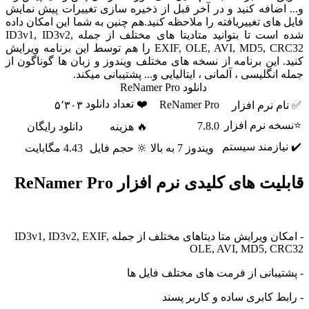
و... اضافه کنید و در آخر قبل از ذخیره سازی تغییرات پیش نمایش
فایل های تغییریافته را ملاحظه کنید.هم چنین به شما این امکان داده
شده است تا بتوانید متادیتا های مختلف از جمله ID3v1, ID3v2,
EXIF, OLE, AVI, MD5, CRC32 را هم توسط این برنامه ویرایش
کنید. این برنامه از نسخه های مختلف ویندوز و زبان ها گوناگون از
جمله انگلیسی ، آلمانی ، ایتالیایی و... پشتیبانی میکند.
دانلود ReNamer Pro
❤️ تعداد دانلود
ReNamer Pro
✅ نام نرم افزار
۵٬۳۰۳
⭐نسخه نرم افزار
7.8.0
🔥 هزینه
دانلود رایگان
✔️ نیازمند سیستم
ویندوز 7 به بالا
🔆 حجم فایل
4.43 مگابایت
قابلیت های کلیدی نرم افزار ReNamer Pro
- امکان ویرایش متا دیتاهای مختلف از جمله ID3v1, ID3v2, EXIF,
OLE, AVI, MD5, CRC32
- پشتیبانی از فرمت های مختلف فایل ها
- رابط کابری ساده و کاربر پسند