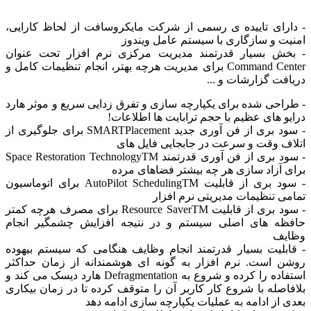
 دارای تاییده ی رسمی از شرکت مایکروسافت از لحاظ کارایی،
منیت و سازگاری با سیستم عامل ویندوز
 بخش بسیار قدرتمند مدیریت مرکزی نرم افزار تحت عنوان
Command Center برای مدیریت هرچه بهتر، انجام تنظیمات کامل و
ریافت گزارشات و ...
 طراحی شده برای یکپارچه سازی و تفرق زدایی سریع و موثر هارد
رایو های عظیم با حجم ترابایت ها اطلاعات!
- سود بری از فن آوری جدید SMARTPlacement برای جلوگیری از
تلاف وقت و سرعت در جابجایی فایل های
- سود بری از فن آوری قدرتمند Space Restoration TechnologyTM
رای آزاد سازی هر چه بیشتر فضاهای مرده
- سود بری از قابلیت AutoPilot SchedulingTM برای اتوماسیون
مامی تنظیمات مدیریتی نرم افزار
- سود بری از قابلیت Resource SaverTM برای مصرف هرچه کمتر
افظه های اصلی سیستم و در نتیجه افزایش چشمگیر انجام
ظایف
 قابلیت بسیار قدرتمند انجام وظایف هنگامی که سیستم بیهوده
وشن است. نرم افزار به گونه ای هوشمندانه از زمان حداکثر
استفاده را کرده و شروع به Defragmentation هارد دیسک می کند و
لافاصله با شروع کار کاربر آن را متوقف کرده تا در زمان بیکاری
عدی از ادامه به عملیات یکپارچه سازی ادامه دهد