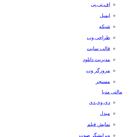
اف.تی.پی
ایمیل
شبکه
طراحی وب
قالب سایت
مدیریت دانلود
مرورگر وب
مسنجر
مالتی مدیا
دی.وی.دی
مبدل
نمایش فیلم
ویرایشگر صوت