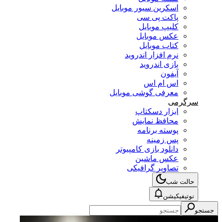
اسکرین سیور موبایل
پاکت پی سی
کلیپ موبایل
عکس موبایل
کتاب موبایل
نرم افزار اندروید
بازی اندروید
آیفون
اس ام اس
معرفی گوشی موبایل
سرگرمی
ابزار دسکتاپ
محافظ نمایش
پوسته برنامه
پس زمینه
دانلود بازی کامپیوتر
عکس ماشین
تصاویر گرافیکی
حالت شب
نوتیفیکیشن
جستجو