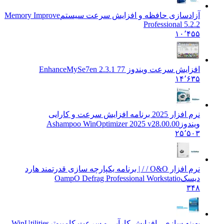
آزادسازی حافظه و افزایش سرعت سیستم
Memory Improve
Professional 5.2.2
۱۰٬۴۵۵
افزایش سرعت ویندوز 7
7 EnhanceMySe7en 2.3.1
۱۴٬۶۳۵
نرم افزار 2025 برنامه افزایش سرعت و کارایی
ویندوز
Ashampoo WinOptimizer 2025 v28.00.00
۲۵٬۵۰۳
نرم افزار O&O / / | برنامه یکپارچه سازی قدرتمند هارد
دیسک
OampO Defrag Professional Workstatio
۳۴۸
بهینه سازی ، افزایش کارآیی و سرعت کامپیوتر
WinUtilities