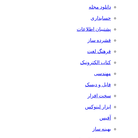
دانلود مجله
حسابداری
پشتیبان اطلاعات
فشرده ساز
فرهنگ لغت
کتاب الکترونیک
مهندسی
فایل و دیسک
سخت افزار
ابزار لینوکس
آفیس
بهینه ساز