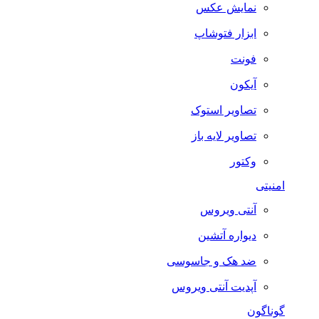
نمایش عکس
ابزار فتوشاپ
فونت
آیکون
تصاویر استوک
تصاویر لایه باز
وکتور
امنیتی
آنتی ویروس
دیواره آتشین
ضد هک و جاسوسی
آپدیت آنتی ویروس
گوناگون