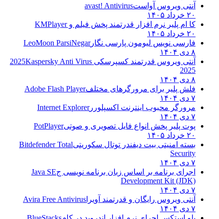
آنتی ویروس آواست
avast! Antivirus
۲۰ خرداد ۱۴۰۵
کا ام پلیر نرم افزار قدرتمند پخش فیلم و
KMPlayer
۲۰ خرداد ۱۴۰۵
فارسی نویس لیومون پارسی نگار
LeoMoon ParsiNegar
۸ دی ۱۴۰۴
آنتی ویروس قدرتمند کسپرسکی 2025
Kaspersky Anti Virus
2025
۸ دی ۱۴۰۴
فلش پلیر برای مرورگرهای مختلف
Adobe Flash Player
۷ دی ۱۴۰۴
مرورگر محبوب اینترنت اکسپلورر
Internet Explorer
۷ دی ۱۴۰۴
پوت پلیر پخش انواع فایل تصویری و صوتی
PotPlayer
۲۰ خرداد ۱۴۰۵
بسته امنیتی بیت دیفندر توتال سکوریتی
Bitdefender Total
Security
۷ دی ۱۴۰۴
اجرای برنامه بر اساس زبان برنامه نویسی ج
Java SE
Development Kit (JDK)
۷ دی ۱۴۰۴
آنتی ویروس رایگان و قدرتمند آویرا
Avira Free Antivirus
۷ دی ۱۴۰۴
بلو استکس اجرای نرم افزار اندروید در کام
BlueStacks