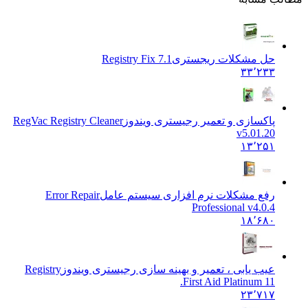
حل مشکلات ریجستری
Registry Fix 7.1
۳۳٬۲۳۳
پاکسازی و تعمیر رجیستری ویندوز
RegVac Registry Cleaner
v5.01.20
۱۳٬۲۵۱
رفع مشکلات نرم افزاری سیستم عامل
Error Repair
Professional v4.0.4
۱۸٬۶۸۰
عیب یابی ، تعمیر و بهینه سازی رجیستری ویندوز
Registry
First Aid Platinum 11.
۲۳٬۷۱۷