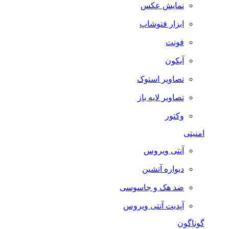
نمایش عکس
ابزار فتوشاپ
فونت
آیکون
تصاویر استوک
تصاویر لایه باز
وکتور
امنیتی
آنتی ویروس
دیواره آتشین
ضد هک و جاسوسی
آپدیت آنتی ویروس
گوناگون