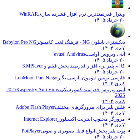
وینرار قدرتمندترین نرم افزار فشرده سازی
WinRAR
۲۰ خرداد ۱۴۰۵
دیکشنری بابیلون NG - فرهنگ لغت کامپیوتر
Babylon Pro NG
۷ دی ۱۴۰۴
آنتی ویروس آواست
avast! Antivirus
۲۰ خرداد ۱۴۰۵
کا ام پلیر نرم افزار قدرتمند پخش فیلم و
KMPlayer
۲۰ خرداد ۱۴۰۵
فارسی نویس لیومون پارسی نگار
LeoMoon ParsiNegar
۸ دی ۱۴۰۴
آنتی ویروس قدرتمند کسپرسکی 2025
Kaspersky Anti Virus
2025
۸ دی ۱۴۰۴
فلش پلیر برای مرورگرهای مختلف
Adobe Flash Player
۷ دی ۱۴۰۴
مرورگر محبوب اینترنت اکسپلورر
Internet Explorer
۷ دی ۱۴۰۴
پوت پلیر پخش انواع فایل تصویری و صوتی
PotPlayer
۲۰ خرداد ۱۴۰۵