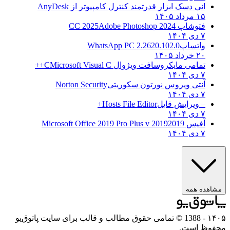
انی دسک ابزار قدرتمند کنترل کامپیوتر از
AnyDesk
۱۵ مرداد ۱۴۰۵
فتوشاپ CC 2025
Adobe Photoshop 2024
۷ دی ۱۴۰۴
واتساپ
WhatsApp PC 2.2620.102.0
۲۰ خرداد ۱۴۰۵
تمامی مایکروسافت ویژوال C
Microsoft Visual C++
۷ دی ۱۴۰۴
آنتی ویروس نورتون سکوریتی
Norton Security
۷ دی ۱۴۰۴
– ویرایش فایل
Hosts File Editor+
۷ دی ۱۴۰۴
آفیس 2019
2019 Microsoft Office 2019 Pro Plus v
۷ دی ۱۴۰۴
اهده همه
۱
- 1388 © تمامی حقوق مطالب و قالب برای سایت پاتوق‌یو
وظ است.