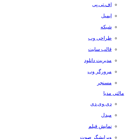
اف.تی.پی
ایمیل
شبکه
طراحی وب
قالب سایت
مدیریت دانلود
مرورگر وب
مسنجر
مالتی مدیا
دی.وی.دی
مبدل
نمایش فیلم
ویرایشگر صوت