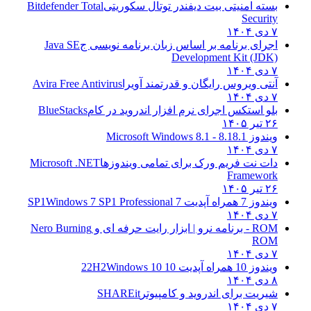
بسته امنیتی بیت دیفندر توتال سکوریتی
Bitdefender Total
Security
۷ دی ۱۴۰۴
اجرای برنامه بر اساس زبان برنامه نویسی ج
Java SE
Development Kit (JDK)
۷ دی ۱۴۰۴
آنتی ویروس رایگان و قدرتمند آویرا
Avira Free Antivirus
۷ دی ۱۴۰۴
بلو استکس اجرای نرم افزار اندروید در کام
BlueStacks
۲۶ تیر ۱۴۰۵
ویندوز 8.1
8.1 - Microsoft Windows 8.1
۷ دی ۱۴۰۴
دات نت فریم ورک برای تمامی ویندوزها
Microsoft .NET
Framework
۲۶ تیر ۱۴۰۵
ویندوز 7 همراه آپدیت 7 SP1
Windows 7 SP1 Professional
۷ دی ۱۴۰۴
ROM - برنامه نرو | ابزار رایت حرفه ای و
Nero Burning
ROM
۷ دی ۱۴۰۴
ویندوز 10 همراه آپدیت 10 22H2
Windows 10
۸ دی ۱۴۰۴
شیریت برای اندروید و کامپیوتر
SHAREit
۷ دی ۱۴۰۴