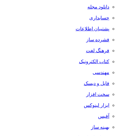
دانلود مجله
حسابداری
پشتیبان اطلاعات
فشرده ساز
فرهنگ لغت
کتاب الکترونیک
مهندسی
فایل و دیسک
سخت افزار
ابزار لینوکس
آفیس
بهینه ساز