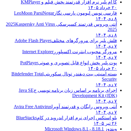
کا ام پلیر نرم افزار قدرتمند پخش فیلم و
KMPlayer
۲۰ خرداد ۱۴۰۵
فارسی نویس لیومون پارسی نگار
LeoMoon ParsiNegar
۸ دی ۱۴۰۴
آنتی ویروس قدرتمند کسپرسکی 2025
Kaspersky Anti Virus
2025
۸ دی ۱۴۰۴
فلش پلیر برای مرورگرهای مختلف
Adobe Flash Player
۷ دی ۱۴۰۴
مرورگر محبوب اینترنت اکسپلورر
Internet Explorer
۷ دی ۱۴۰۴
پوت پلیر پخش انواع فایل تصویری و صوتی
PotPlayer
۲۰ خرداد ۱۴۰۵
بسته امنیتی بیت دیفندر توتال سکوریتی
Bitdefender Total
Security
۷ دی ۱۴۰۴
اجرای برنامه بر اساس زبان برنامه نویسی ج
Java SE
Development Kit (JDK)
۷ دی ۱۴۰۴
آنتی ویروس رایگان و قدرتمند آویرا
Avira Free Antivirus
۷ دی ۱۴۰۴
بلو استکس اجرای نرم افزار اندروید در کام
BlueStacks
۲۶ تیر ۱۴۰۵
ویندوز 8.1
8.1 - Microsoft Windows 8.1