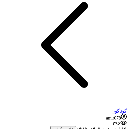
گوناگون
amir078
۲۹۶
۱۹ اردیبهشت ۱۴۰۳،‏ ۱۴:۱۲