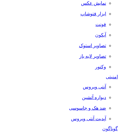
نمایش عکس
ابزار فتوشاپ
فونت
آیکون
تصاویر استوک
تصاویر لایه باز
وکتور
امنیتی
آنتی ویروس
دیواره آتشین
ضد هک و جاسوسی
آپدیت آنتی ویروس
گوناگون