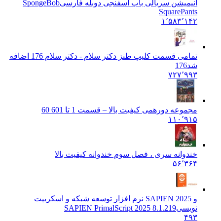
انیمیشن سریالی باب اسفنجی دوبله فارسی
SpongeBob
SquarePants
۱٬۵۸۳٬۱۴۲
تمامی قسمت کلیپ طنز دکتر سلام - دکتر سلام 176 اضافه
شد
176
۷۲۷٬۹۹۳
مجموعه دورهمی کیفیت بالا – قسمت 1 تا 60
1 60
۱۱۰٬۹۱۵
خندوانه سری ، فصل سوم خندوانه کیفیت بالا
۵۶٬۳۶۴
و SAPIEN 2025 نرم افزار توسعه شبکه و اسکریپت
نویسی
SAPIEN PrimalScript 2025 8.1.219
۴۹۳