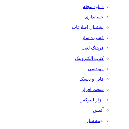
دانلود مجله
حسابداری
پشتیبان اطلاعات
فشرده ساز
فرهنگ لغت
کتاب الکترونیک
مهندسی
فایل و دیسک
سخت افزار
ابزار لینوکس
آفیس
بهینه ساز