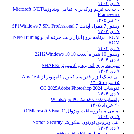
۷ دی ۱۴۰۴
دات نت فریم ورک برای تمامی ویندوزها
Microsoft .NET
Framework
۲۶ تیر ۱۴۰۵
ویندوز 7 همراه آپدیت 7 SP1
Windows 7 SP1 Professional
۷ دی ۱۴۰۴
ROM - برنامه نرو | ابزار رایت حرفه ای و
Nero Burning
ROM
۷ دی ۱۴۰۴
ویندوز 10 همراه آپدیت 10 22H2
Windows 10
۸ دی ۱۴۰۴
شیریت برای اندروید و کامپیوتر
SHAREit
۷ دی ۱۴۰۴
انی دسک ابزار قدرتمند کنترل کامپیوتر از
AnyDesk
۱۵ مرداد ۱۴۰۵
فتوشاپ CC 2025
Adobe Photoshop 2024
۷ دی ۱۴۰۴
واتساپ
WhatsApp PC 2.2620.102.0
۲۰ خرداد ۱۴۰۵
تمامی مایکروسافت ویژوال C
Microsoft Visual C++
۷ دی ۱۴۰۴
آنتی ویروس نورتون سکوریتی
Norton Security
۷ دی ۱۴۰۴
– ویرایش فایل
Hosts File Editor+