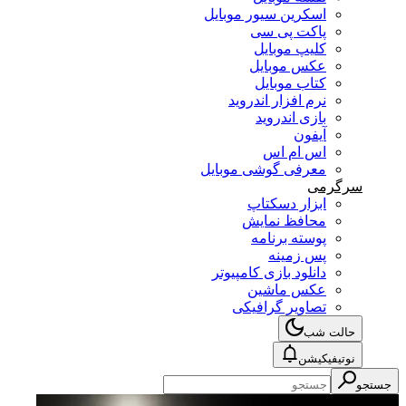
اسکرین سیور موبایل
پاکت پی سی
کلیپ موبایل
عکس موبایل
کتاب موبایل
نرم افزار اندروید
بازی اندروید
آیفون
اس ام اس
معرفی گوشی موبایل
سرگرمی
ابزار دسکتاپ
محافظ نمایش
پوسته برنامه
پس زمینه
دانلود بازی کامپیوتر
عکس ماشین
تصاویر گرافیکی
حالت شب
نوتیفیکیشن
جستجو