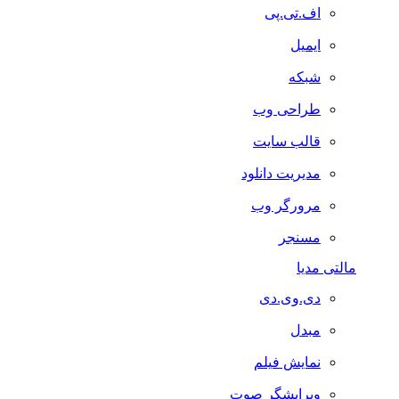
اف.تی.پی
ایمیل
شبکه
طراحی وب
قالب سایت
مدیریت دانلود
مرورگر وب
مسنجر
مالتی مدیا
دی.وی.دی
مبدل
نمایش فیلم
ویرایشگر صوت