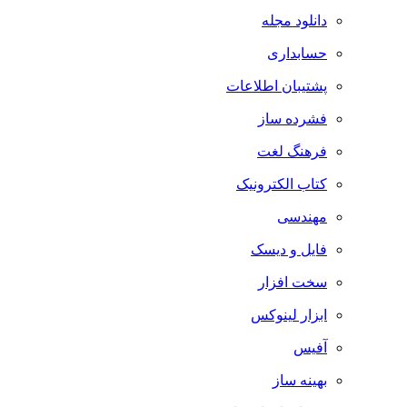
دانلود مجله
حسابداری
پشتیبان اطلاعات
فشرده ساز
فرهنگ لغت
کتاب الکترونیک
مهندسی
فایل و دیسک
سخت افزار
ابزار لینوکس
آفیس
بهینه ساز