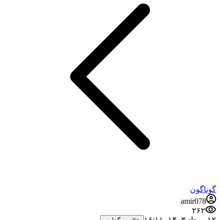
گوناگون
amir078
۲۶۲
۱۲ مرداد ۱۴۰۳،‏ ۱۶:۱۱