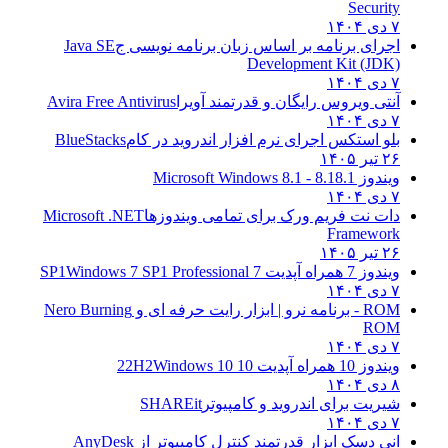
Security
۷ دی ۱۴۰۴
اجرای برنامه بر اساس زبان برنامه نویسی ج
Java SE
Development Kit (JDK)
۷ دی ۱۴۰۴
آنتی ویروس رایگان و قدرتمند آویرا
Avira Free Antivirus
۷ دی ۱۴۰۴
بلو استکس اجرای نرم افزار اندروید در کام
BlueStacks
۲۶ تیر ۱۴۰۵
ویندوز 8.1
8.1 - Microsoft Windows 8.1
۷ دی ۱۴۰۴
دات نت فریم ورک برای تمامی ویندوزها
Microsoft .NET
Framework
۲۶ تیر ۱۴۰۵
ویندوز 7 همراه آپدیت 7 SP1
Windows 7 SP1 Professional
۷ دی ۱۴۰۴
ROM - برنامه نرو | ابزار رایت حرفه ای و
Nero Burning
ROM
۷ دی ۱۴۰۴
ویندوز 10 همراه آپدیت 10 22H2
Windows 10
۸ دی ۱۴۰۴
شیریت برای اندروید و کامپیوتر
SHAREit
۷ دی ۱۴۰۴
انی دسک ابزار قدرتمند کنترل کامپیوتر از
AnyDesk