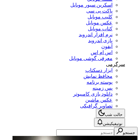
اسکرین سیور موبایل
پاکت پی سی
کلیپ موبایل
عکس موبایل
کتاب موبایل
نرم افزار اندروید
بازی اندروید
آیفون
اس ام اس
معرفی گوشی موبایل
سرگرمی
ابزار دسکتاپ
محافظ نمایش
پوسته برنامه
پس زمینه
دانلود بازی کامپیوتر
عکس ماشین
تصاویر گرافیکی
حالت شب
نوتیفیکیشن
جستجو