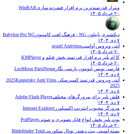
وینرار قدرتمندترین نرم افزار فشرده سازی
WinRAR
۲۰ خرداد ۱۴۰۵
دیکشنری بابیلون NG - فرهنگ لغت کامپیوتر
Babylon Pro NG
۷ دی ۱۴۰۴
آنتی ویروس آواست
avast! Antivirus
۲۰ خرداد ۱۴۰۵
کا ام پلیر نرم افزار قدرتمند پخش فیلم و
KMPlayer
۲۰ خرداد ۱۴۰۵
فارسی نویس لیومون پارسی نگار
LeoMoon ParsiNegar
۸ دی ۱۴۰۴
آنتی ویروس قدرتمند کسپرسکی 2025
Kaspersky Anti Virus
2025
۸ دی ۱۴۰۴
فلش پلیر برای مرورگرهای مختلف
Adobe Flash Player
۷ دی ۱۴۰۴
مرورگر محبوب اینترنت اکسپلورر
Internet Explorer
۷ دی ۱۴۰۴
پوت پلیر پخش انواع فایل تصویری و صوتی
PotPlayer
۲۰ خرداد ۱۴۰۵
بسته امنیتی بیت دیفندر توتال سکوریتی
Bitdefender Total