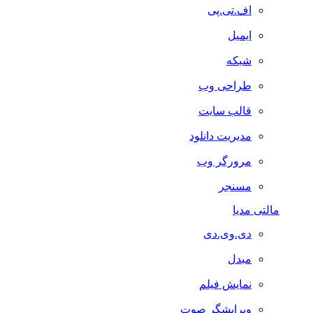
اف.تی.پی
ایمیل
شبکه
طراحی وب
قالب سایت
مدیریت دانلود
مرورگر وب
مسنجر
مالتی مدیا
دی.وی.دی
مبدل
نمایش فیلم
ویرایشگر صوت