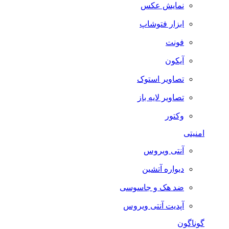
نمایش عکس
ابزار فتوشاپ
فونت
آیکون
تصاویر استوک
تصاویر لایه باز
وکتور
امنیتی
آنتی ویروس
دیواره آتشین
ضد هک و جاسوسی
آپدیت آنتی ویروس
گوناگون