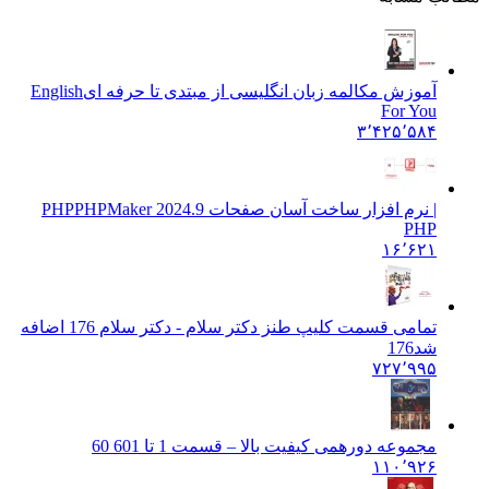
آموزش مکالمه زبان انگلیسی از مبتدی تا حرفه ای
English
For You
۳٬۴۲۵٬۵۸۴
| نرم افزار ساخت آسان صفحات PHP
PHPMaker 2024.9
PHP
۱۶٬۶۲۱
تمامی قسمت کلیپ طنز دکتر سلام - دکتر سلام 176 اضافه
شد
176
۷۲۷٬۹۹۵
مجموعه دورهمی کیفیت بالا – قسمت 1 تا 60
1 60
۱۱۰٬۹۲۶