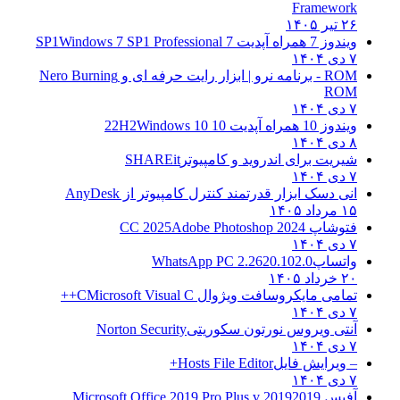
Framework
۲۶ تیر ۱۴۰۵
ویندوز 7 همراه آپدیت 7 SP1
Windows 7 SP1 Professional
۷ دی ۱۴۰۴
ROM - برنامه نرو | ابزار رایت حرفه ای و
Nero Burning
ROM
۷ دی ۱۴۰۴
ویندوز 10 همراه آپدیت 10 22H2
Windows 10
۸ دی ۱۴۰۴
شیریت برای اندروید و کامپیوتر
SHAREit
۷ دی ۱۴۰۴
انی دسک ابزار قدرتمند کنترل کامپیوتر از
AnyDesk
۱۵ مرداد ۱۴۰۵
فتوشاپ CC 2025
Adobe Photoshop 2024
۷ دی ۱۴۰۴
واتساپ
WhatsApp PC 2.2620.102.0
۲۰ خرداد ۱۴۰۵
تمامی مایکروسافت ویژوال C
Microsoft Visual C++
۷ دی ۱۴۰۴
آنتی ویروس نورتون سکوریتی
Norton Security
۷ دی ۱۴۰۴
– ویرایش فایل
Hosts File Editor+
۷ دی ۱۴۰۴
آفیس 2019
2019 Microsoft Office 2019 Pro Plus v