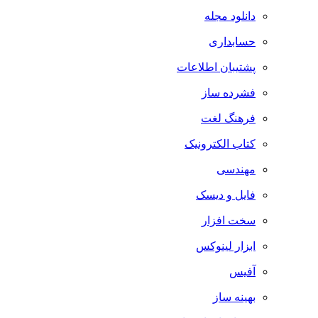
دانلود مجله
حسابداری
پشتیبان اطلاعات
فشرده ساز
فرهنگ لغت
کتاب الکترونیک
مهندسی
فایل و دیسک
سخت افزار
ابزار لینوکس
آفیس
بهینه ساز