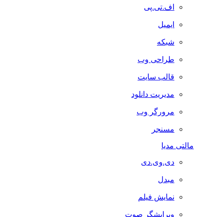
اف.تی.پی
ایمیل
شبکه
طراحی وب
قالب سایت
مدیریت دانلود
مرورگر وب
مسنجر
مالتی مدیا
دی.وی.دی
مبدل
نمایش فیلم
ویرایشگر صوت