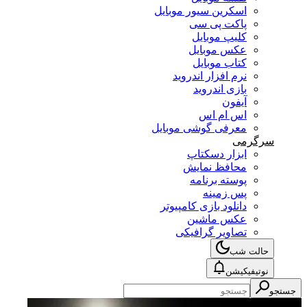
اسکرین سیور موبایل
پاکت پی سی
کلیپ موبایل
عکس موبایل
کتاب موبایل
نرم افزار اندروید
بازی اندروید
آیفون
اس ام اس
معرفی گوشی موبایل
سرگرمی
ابزار دسکتاپ
محافظ نمایش
پوسته برنامه
پس زمینه
دانلود بازی کامپیوتر
عکس ماشین
تصاویر گرافیکی
حالت شب
نوتیفیکیشن
جستجو