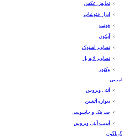
نمایش عکس
ابزار فتوشاپ
فونت
آیکون
تصاویر استوک
تصاویر لایه باز
وکتور
امنیتی
آنتی ویروس
دیواره آتشین
ضد هک و جاسوسی
آپدیت آنتی ویروس
گوناگون