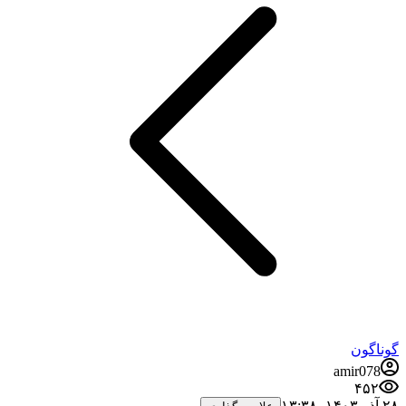
گوناگون
amir078
۴۵۲
۲۸ آذر ۱۴۰۳،‏ ۱۳:۳۸