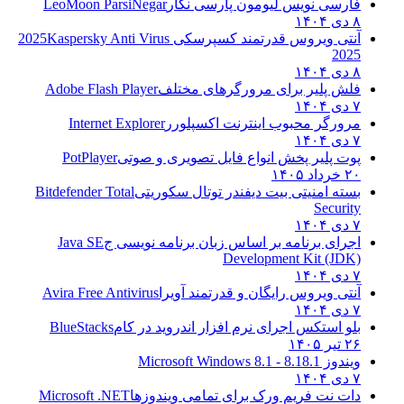
فارسی نویس لیومون پارسی نگار
LeoMoon ParsiNegar
۸ دی ۱۴۰۴
آنتی ویروس قدرتمند کسپرسکی 2025
Kaspersky Anti Virus
2025
۸ دی ۱۴۰۴
فلش پلیر برای مرورگرهای مختلف
Adobe Flash Player
۷ دی ۱۴۰۴
مرورگر محبوب اینترنت اکسپلورر
Internet Explorer
۷ دی ۱۴۰۴
پوت پلیر پخش انواع فایل تصویری و صوتی
PotPlayer
۲۰ خرداد ۱۴۰۵
بسته امنیتی بیت دیفندر توتال سکوریتی
Bitdefender Total
Security
۷ دی ۱۴۰۴
اجرای برنامه بر اساس زبان برنامه نویسی ج
Java SE
Development Kit (JDK)
۷ دی ۱۴۰۴
آنتی ویروس رایگان و قدرتمند آویرا
Avira Free Antivirus
۷ دی ۱۴۰۴
بلو استکس اجرای نرم افزار اندروید در کام
BlueStacks
۲۶ تیر ۱۴۰۵
ویندوز 8.1
8.1 - Microsoft Windows 8.1
۷ دی ۱۴۰۴
دات نت فریم ورک برای تمامی ویندوزها
Microsoft .NET