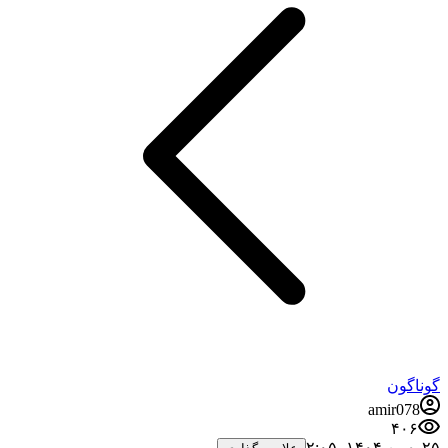
گوناگون
amir078
۴۰۶
۲۵ بهمن ۱۴۰۴،‏ ۲:۰۵