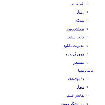
اف.تی.پی
ایمیل
شبکه
طراحی وب
قالب سایت
مدیریت دانلود
مرورگر وب
مسنجر
مالتی مدیا
دی.وی.دی
مبدل
نمایش فیلم
ویرایشگر صوت