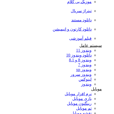
موزیک بی کلام
تیتراژ سریال
دانلود مستند
دانلود کارتون و انیمیشن
فیلم آموزشی
سیستم عامل
ویندوز 11
دانلود ویندوز 10
ویندوز 8 و 8.1
ویندوز 7
ویندوز xp
ویندوز سرور
لینوکس
ویندوز
موبایل
نرم افزار موبایل
بازی موبایل
رینگتون موبایل
تم موبایل
نقشه موبایل