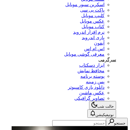
اسکرین سیور موبایل
پاکت پی سی
کلیپ موبایل
عکس موبایل
کتاب موبایل
نرم افزار اندروید
بازی اندروید
آیفون
اس ام اس
معرفی گوشی موبایل
سرگرمی
ابزار دسکتاپ
محافظ نمایش
پوسته برنامه
پس زمینه
دانلود بازی کامپیوتر
عکس ماشین
تصاویر گرافیکی
حالت شب
نوتیفیکیشن
جستجو