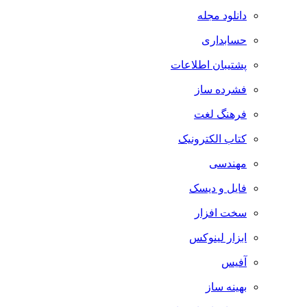
دانلود مجله
حسابداری
پشتیبان اطلاعات
فشرده ساز
فرهنگ لغت
کتاب الکترونیک
مهندسی
فایل و دیسک
سخت افزار
ابزار لینوکس
آفیس
بهینه ساز