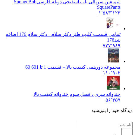
انیمیشن سریالی باب اسفنجی دوبله فارسی
SpongeBob
SquarePants
۱٬۵۸۳٬۱۲۳
تمامی قسمت کلیپ طنز دکتر سلام - دکتر سلام 176 اضافه
شد
176
۷۲۷٬۹۸۹
مجموعه دورهمی کیفیت بالا – قسمت 1 تا 60
1 60
۱۱۰٬۹۰۲
خندوانه سری ، فصل سوم خندوانه کیفیت بالا
۵۶٬۳۵۹
دیدگاه خود را بنویسید