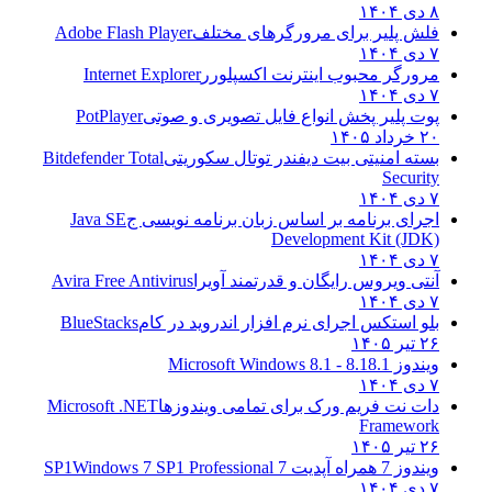
۸ دی ۱۴۰۴
فلش پلیر برای مرورگرهای مختلف
Adobe Flash Player
۷ دی ۱۴۰۴
مرورگر محبوب اینترنت اکسپلورر
Internet Explorer
۷ دی ۱۴۰۴
پوت پلیر پخش انواع فایل تصویری و صوتی
PotPlayer
۲۰ خرداد ۱۴۰۵
بسته امنیتی بیت دیفندر توتال سکوریتی
Bitdefender Total
Security
۷ دی ۱۴۰۴
اجرای برنامه بر اساس زبان برنامه نویسی ج
Java SE
Development Kit (JDK)
۷ دی ۱۴۰۴
آنتی ویروس رایگان و قدرتمند آویرا
Avira Free Antivirus
۷ دی ۱۴۰۴
بلو استکس اجرای نرم افزار اندروید در کام
BlueStacks
۲۶ تیر ۱۴۰۵
ویندوز 8.1
8.1 - Microsoft Windows 8.1
۷ دی ۱۴۰۴
دات نت فریم ورک برای تمامی ویندوزها
Microsoft .NET
Framework
۲۶ تیر ۱۴۰۵
ویندوز 7 همراه آپدیت 7 SP1
Windows 7 SP1 Professional
۷ دی ۱۴۰۴