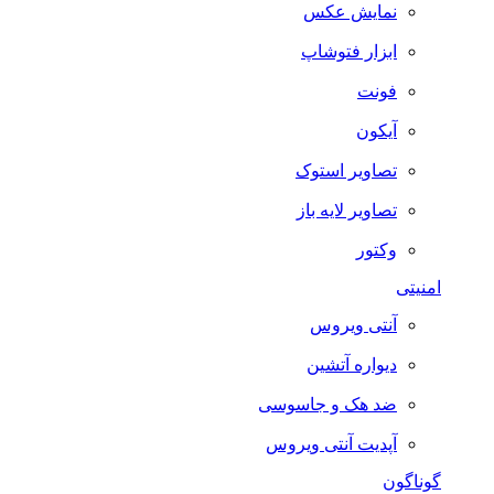
نمایش عکس
ابزار فتوشاپ
فونت
آیکون
تصاویر استوک
تصاویر لایه باز
وکتور
امنیتی
آنتی ویروس
دیواره آتشین
ضد هک و جاسوسی
آپدیت آنتی ویروس
گوناگون