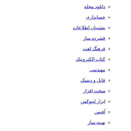
دانلود مجله
حسابداری
پشتیبان اطلاعات
فشرده ساز
فرهنگ لغت
کتاب الکترونیک
مهندسی
فایل و دیسک
سخت افزار
ابزار لینوکس
آفیس
بهینه ساز