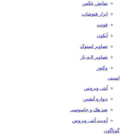
نمایش عکس
ابزار فتوشاپ
فونت
آیکون
تصاویر استوک
تصاویر لایه باز
وکتور
امنیتی
آنتی ویروس
دیواره آتشین
ضد هک و جاسوسی
آپدیت آنتی ویروس
گوناگون