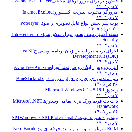
فلش پلیر برای مرورگرهای مختلف
Adobe Flash Player
۷ دی ۱۴۰۴
مرورگر محبوب اینترنت اکسپلورر
Internet Explorer
۷ دی ۱۴۰۴
پوت پلیر پخش انواع فایل تصویری و صوتی
PotPlayer
۲۰ خرداد ۱۴۰۵
بسته امنیتی بیت دیفندر توتال سکوریتی
Bitdefender Total
Security
۷ دی ۱۴۰۴
اجرای برنامه بر اساس زبان برنامه نویسی ج
Java SE
Development Kit (JDK)
۷ دی ۱۴۰۴
آنتی ویروس رایگان و قدرتمند آویرا
Avira Free Antivirus
۷ دی ۱۴۰۴
بلو استکس اجرای نرم افزار اندروید در کام
BlueStacks
۲۶ تیر ۱۴۰۵
ویندوز 8.1
8.1 - Microsoft Windows 8.1
۷ دی ۱۴۰۴
دات نت فریم ورک برای تمامی ویندوزها
Microsoft .NET
Framework
۲۶ تیر ۱۴۰۵
ویندوز 7 همراه آپدیت 7 SP1
Windows 7 SP1 Professional
۷ دی ۱۴۰۴
ROM - برنامه نرو | ابزار رایت حرفه ای و
Nero Burning