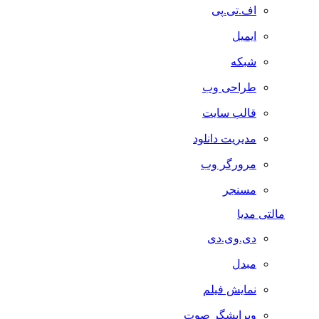
اف.تی.پی
ایمیل
شبکه
طراحی وب
قالب سایت
مدیریت دانلود
مرورگر وب
مسنجر
مالتی مدیا
دی.وی.دی
مبدل
نمایش فیلم
ویرایشگر صوت