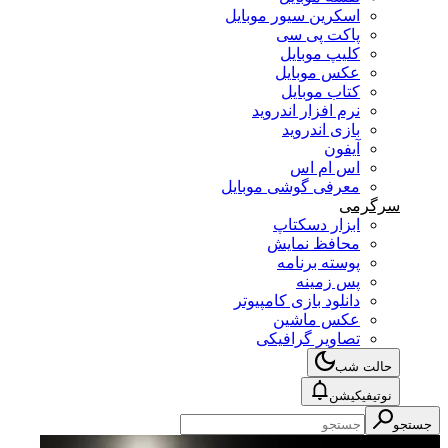
اسکرین سیور موبایل
پاکت پی سی
کلیپ موبایل
عکس موبایل
کتاب موبایل
نرم افزار اندروید
بازی اندروید
آیفون
اس ام اس
معرفی گوشی موبایل
سرگرمی
ابزار دسکتاپ
محافظ نمایش
پوسته برنامه
پس زمینه
دانلود بازی کامپیوتر
عکس ماشین
تصاویر گرافیکی
حالت شب
نوتیفیکیشن
جستجو