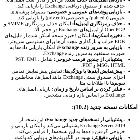
حذف شده از صندوق دریافتی Exchange را بازیابی کند.
- بازیابی پوشه‌های عمومی و خصوصی:
می‌تواند پوشه‌های
عمومی (pub.edb) و خصوصی (priv.edb) را بازیابی کند.
- حذف رمزنگاری ایمیل‌ها:
امکان حذف رمزنگاری SMIME و
OpenPGP از ایمیل‌های Exchange در حجم بالا.
- ذخیره اسکن‌ها:
امکان ذخیره نسخه اسکن شده از فایل‌های
EDB خراب و بارگذاری مجدد آن‌ها برای دسترسی سریع‌تر.
- بازیابی به سرور زنده Exchange:
امکان بازیابی داده‌ها به
صورت مستقیم به سرور زنده Exchange.
- پشتیبانی از چندین فرمت خروجی:
شامل PST، EML،
MSG، HTML و PDF.
- پیش‌نمایش آیتم‌ها با ویژگی‌ها:
نمایش پیش‌نمایش تمامی
اجزای صندوق پستی Exchange مانند ایمیل‌ها، مخاطبین و
تقویم‌ها با اطلاعات متا.
- فیلتر کردن بر اساس تاریخ و زمان:
بازیابی ایمیل‌های
Exchange بر اساس بازه زمانی مشخص.
امکانات نسخه جدید (10.2):
- پشتیبانی از نسخه‌های جدید Exchange:
این نسخه از
Exchange Server 2019 پشتیبانی می‌کند و امکان بازیابی و
خروجی گرفتن داده‌ها به این نسخه‌ها را فراهم می‌کند.
- بازیابی دقیق‌تر:
بهبود در الگوریتم‌های بازیابی که باعث