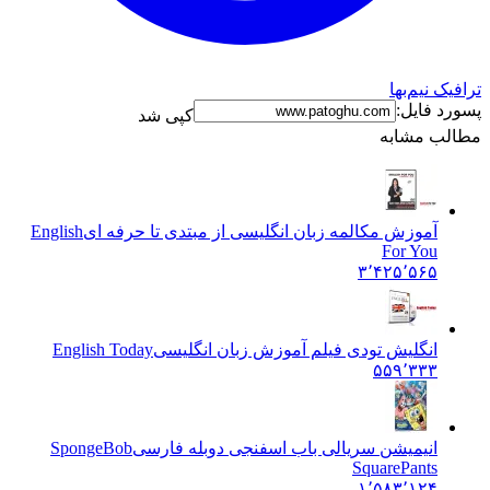
ترافیک نیم‌بها
پسورد فایل:
کپی شد
مطالب مشابه
آموزش مکالمه زبان انگلیسی از مبتدی تا حرفه ای
English
For You
۳٬۴۲۵٬۵۶۵
انگلیش تودی فیلم آموزش زبان انگليسی
English Today
۵۵۹٬۳۳۳
انیمیشن سریالی باب اسفنجی دوبله فارسی
SpongeBob
SquarePants
۱٬۵۸۳٬۱۲۴