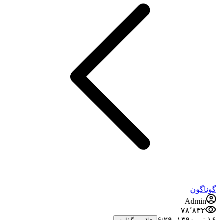
گوناگون
Admin
۷۸٬۸۳۲
۱۶ تیر ۱۳۹۰،‏ ۶:۲۹