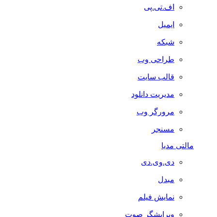
اف.تی.پی
ایمیل
شبکه
طراحی وب
قالب سایت
مدیریت دانلود
مرورگر وب
مسنجر
مالتی مدیا
دی.وی.دی
مبدل
نمایش فیلم
ویرایشگر صوت