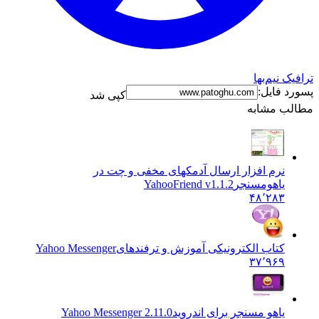
ترافیک نیم‌بها
پسورد فایل:
کپی شد
مطالب مشابه
نرم افزار ارسال آدمکهای مخفی و چت در
یاهومسنجر
YahooFriend v1.1.2
۴۸٬۲۸۳
کتاب الکترونیکی آموزش و ترفندهای
Yahoo Messenger
۳۷٬۹۶۹
یاهو مسنجر برای اندروید
Yahoo Messenger 2.11.0