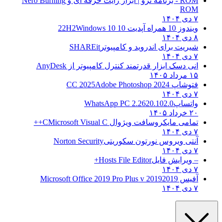
ROM - برنامه نرو | ابزار رایت حرفه ای و
Nero Burning
ROM
۷ دی ۱۴۰۴
ویندوز 10 همراه آپدیت 10 22H2
Windows 10
۸ دی ۱۴۰۴
شیریت برای اندروید و کامپیوتر
SHAREit
۷ دی ۱۴۰۴
انی دسک ابزار قدرتمند کنترل کامپیوتر از
AnyDesk
۱۵ مرداد ۱۴۰۵
فتوشاپ CC 2025
Adobe Photoshop 2024
۷ دی ۱۴۰۴
واتساپ
WhatsApp PC 2.2620.102.0
۲۰ خرداد ۱۴۰۵
تمامی مایکروسافت ویژوال C
Microsoft Visual C++
۷ دی ۱۴۰۴
آنتی ویروس نورتون سکوریتی
Norton Security
۷ دی ۱۴۰۴
– ویرایش فایل
Hosts File Editor+
۷ دی ۱۴۰۴
آفیس 2019
2019 Microsoft Office 2019 Pro Plus v
۷ دی ۱۴۰۴