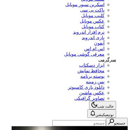
اسکرین سیور موبایل
پاکت پی سی
کلیپ موبایل
عکس موبایل
کتاب موبایل
نرم افزار اندروید
بازی اندروید
آیفون
اس ام اس
معرفی گوشی موبایل
سرگرمی
ابزار دسکتاپ
محافظ نمایش
پوسته برنامه
پس زمینه
دانلود بازی کامپیوتر
عکس ماشین
تصاویر گرافیکی
حالت شب
نوتیفیکیشن
جستجو