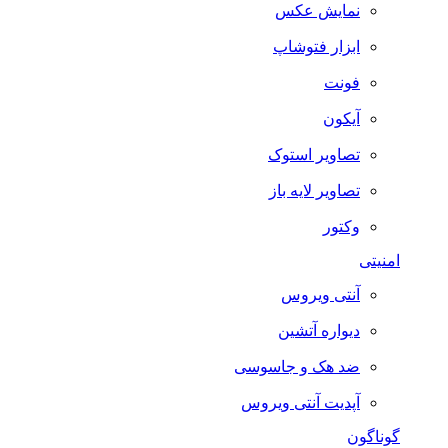
نمایش عکس
ابزار فتوشاپ
فونت
آیکون
تصاویر استوک
تصاویر لایه باز
وکتور
امنیتی
آنتی ویروس
دیواره آتشین
ضد هک و جاسوسی
آپدیت آنتی ویروس
گوناگون