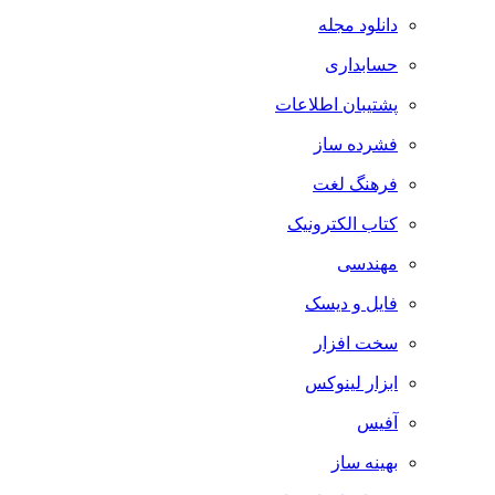
دانلود مجله
حسابداری
پشتیبان اطلاعات
فشرده ساز
فرهنگ لغت
کتاب الکترونیک
مهندسی
فایل و دیسک
سخت افزار
ابزار لینوکس
آفیس
بهینه ساز