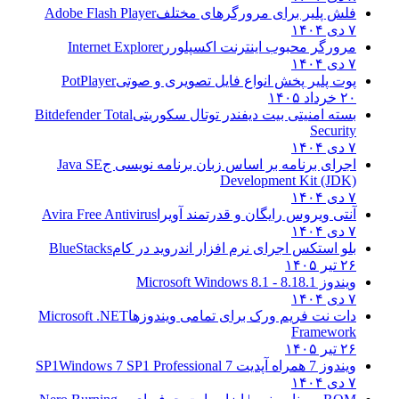
فلش پلیر برای مرورگرهای مختلف
Adobe Flash Player
۷ دی ۱۴۰۴
مرورگر محبوب اینترنت اکسپلورر
Internet Explorer
۷ دی ۱۴۰۴
پوت پلیر پخش انواع فایل تصویری و صوتی
PotPlayer
۲۰ خرداد ۱۴۰۵
بسته امنیتی بیت دیفندر توتال سکوریتی
Bitdefender Total
Security
۷ دی ۱۴۰۴
اجرای برنامه بر اساس زبان برنامه نویسی ج
Java SE
Development Kit (JDK)
۷ دی ۱۴۰۴
آنتی ویروس رایگان و قدرتمند آویرا
Avira Free Antivirus
۷ دی ۱۴۰۴
بلو استکس اجرای نرم افزار اندروید در کام
BlueStacks
۲۶ تیر ۱۴۰۵
ویندوز 8.1
8.1 - Microsoft Windows 8.1
۷ دی ۱۴۰۴
دات نت فریم ورک برای تمامی ویندوزها
Microsoft .NET
Framework
۲۶ تیر ۱۴۰۵
ویندوز 7 همراه آپدیت 7 SP1
Windows 7 SP1 Professional
۷ دی ۱۴۰۴