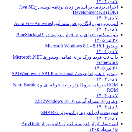
۷ دی ۱۴۰۴
اجرای برنامه بر اساس زبان برنامه نویسی ج
Java SE
Development Kit (JDK)
۷ دی ۱۴۰۴
آنتی ویروس رایگان و قدرتمند آویرا
Avira Free Antivirus
۷ دی ۱۴۰۴
بلو استکس اجرای نرم افزار اندروید در کام
BlueStacks
۲۶ تیر ۱۴۰۵
ویندوز 8.1
8.1 - Microsoft Windows 8.1
۷ دی ۱۴۰۴
دات نت فریم ورک برای تمامی ویندوزها
Microsoft .NET
Framework
۲۶ تیر ۱۴۰۵
ویندوز 7 همراه آپدیت 7 SP1
Windows 7 SP1 Professional
۷ دی ۱۴۰۴
ROM - برنامه نرو | ابزار رایت حرفه ای و
Nero Burning
ROM
۷ دی ۱۴۰۴
ویندوز 10 همراه آپدیت 10 22H2
Windows 10
۸ دی ۱۴۰۴
شیریت برای اندروید و کامپیوتر
SHAREit
۷ دی ۱۴۰۴
انی دسک ابزار قدرتمند کنترل کامپیوتر از
AnyDesk
۱۵ مرداد ۱۴۰۵