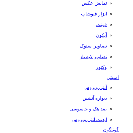
نمایش عکس
ابزار فتوشاپ
فونت
آیکون
تصاویر استوک
تصاویر لایه باز
وکتور
امنیتی
آنتی ویروس
دیواره آتشین
ضد هک و جاسوسی
آپدیت آنتی ویروس
گوناگون