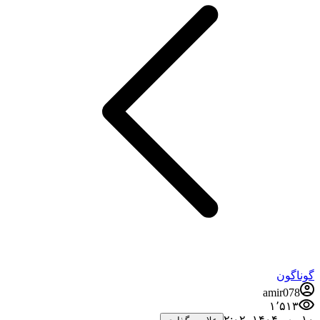
گوناگون
amir078
۱٬۵۱۳
۱۰ مهر ۱۴۰۴،‏ ۲:۰۲