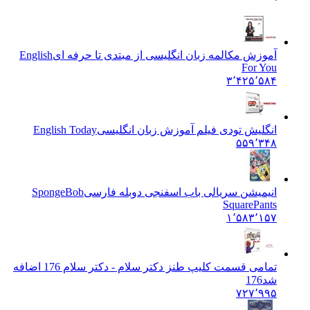
آموزش مکالمه زبان انگلیسی از مبتدی تا حرفه ای
English
For You
۳٬۴۲۵٬۵۸۴
انگلیش تودی فیلم آموزش زبان انگليسی
English Today
۵۵۹٬۳۴۸
انیمیشن سریالی باب اسفنجی دوبله فارسی
SpongeBob
SquarePants
۱٬۵۸۳٬۱۵۷
تمامی قسمت کلیپ طنز دکتر سلام - دکتر سلام 176 اضافه
شد
176
۷۲۷٬۹۹۵