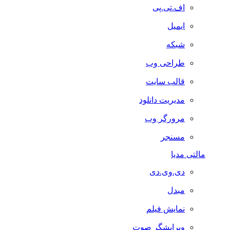
اف.تی.پی
ایمیل
شبکه
طراحی وب
قالب سایت
مدیریت دانلود
مرورگر وب
مسنجر
مالتی مدیا
دی.وی.دی
مبدل
نمایش فیلم
ویرایشگر صوت