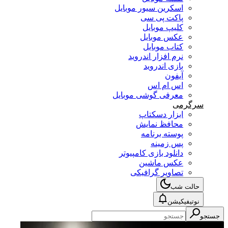
اسکرین سیور موبایل
پاکت پی سی
کلیپ موبایل
عکس موبایل
کتاب موبایل
نرم افزار اندروید
بازی اندروید
آیفون
اس ام اس
معرفی گوشی موبایل
سرگرمی
ابزار دسکتاپ
محافظ نمایش
پوسته برنامه
پس زمینه
دانلود بازی کامپیوتر
عکس ماشین
تصاویر گرافیکی
حالت شب
نوتیفیکیشن
جستجو