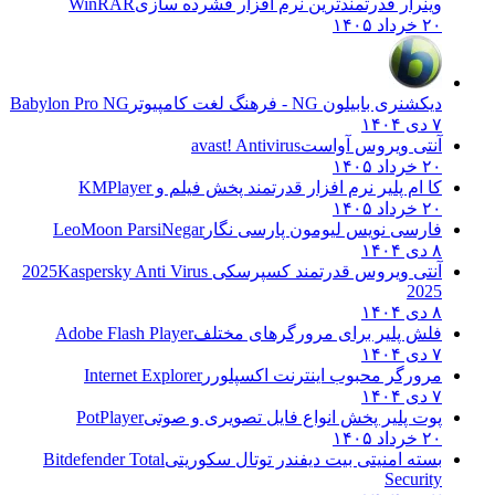
وینرار قدرتمندترین نرم افزار فشرده سازی
WinRAR
۲۰ خرداد ۱۴۰۵
دیکشنری بابیلون NG - فرهنگ لغت کامپیوتر
Babylon Pro NG
۷ دی ۱۴۰۴
آنتی ویروس آواست
avast! Antivirus
۲۰ خرداد ۱۴۰۵
کا ام پلیر نرم افزار قدرتمند پخش فیلم و
KMPlayer
۲۰ خرداد ۱۴۰۵
فارسی نویس لیومون پارسی نگار
LeoMoon ParsiNegar
۸ دی ۱۴۰۴
آنتی ویروس قدرتمند کسپرسکی 2025
Kaspersky Anti Virus
2025
۸ دی ۱۴۰۴
فلش پلیر برای مرورگرهای مختلف
Adobe Flash Player
۷ دی ۱۴۰۴
مرورگر محبوب اینترنت اکسپلورر
Internet Explorer
۷ دی ۱۴۰۴
پوت پلیر پخش انواع فایل تصویری و صوتی
PotPlayer
۲۰ خرداد ۱۴۰۵
بسته امنیتی بیت دیفندر توتال سکوریتی
Bitdefender Total
Security