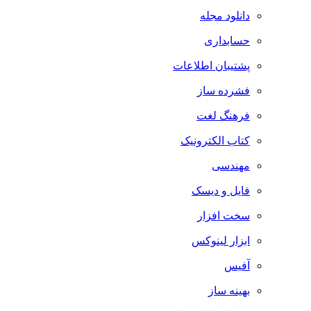
دانلود مجله
حسابداری
پشتیبان اطلاعات
فشرده ساز
فرهنگ لغت
کتاب الکترونیک
مهندسی
فایل و دیسک
سخت افزار
ابزار لینوکس
آفیس
بهینه ساز