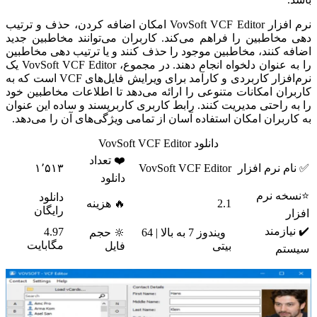
نرم افزار VovSoft VCF Editor امکان اضافه کردن، حذف و ترتیب
دهی مخاطبین را فراهم می‌کند. کاربران می‌توانند مخاطبین جدید
اضافه کنند، مخاطبین موجود را حذف کنند و یا ترتیب دهی مخاطبین
را به عنوان دلخواه انجام دهند. در مجموع، VovSoft VCF Editor یک
نرم‌افزار کاربردی و کارآمد برای ویرایش فایل‌های VCF است که به
کاربران امکانات متنوعی را ارائه می‌دهد تا اطلاعات مخاطبین خود
را به راحتی مدیریت کنند. رابط کاربری کاربرپسند و ساده این عنوان
به کاربران امکان استفاده آسان از تمامی ویژگی‌های آن را می‌دهد.
دانلود VovSoft VCF Editor
❤️ تعداد
✅ نام نرم افزار
VovSoft VCF Editor
۱٬۵۱۳
دانلود
⭐نسخه نرم
دانلود
2.1
🔥 هزینه
رایگان
افزار
✔️ نیازمند
4.97
ویندوز 7 به بالا | 64
🔆 حجم
مگابایت
بیتی
فایل
سیستم