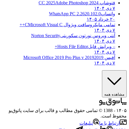
فتوشاپ CC 2025
Adobe Photoshop 2024
۷ دی ۱۴۰۴
واتساپ
WhatsApp PC 2.2620.102.0
۲۰ خرداد ۱۴۰۵
تمامی مایکروسافت ویژوال C
Microsoft Visual C++
۷ دی ۱۴۰۴
آنتی ویروس نورتون سکوریتی
Norton Security
۷ دی ۱۴۰۴
– ویرایش فایل
Hosts File Editor+
۷ دی ۱۴۰۴
آفیس 2019
2019 Microsoft Office 2019 Pro Plus v
۷ دی ۱۴۰۴
مشاهده همه
۱۴۰۵
- 1388 © تمامی حقوق مطالب و قالب برای سایت پاتوق‌یو
محفوظ است.
ارتباط با ما
تبلیغات