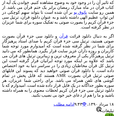
ه تاثیر آن را در وجود خود به وضوح مشاهده کنیم. خواندن یک آیه از
تاب قرآن در ماه مبارک رمضان برابر یک ختم قرآن می باشد. از
مین رو سایت
پاتوق یو
بر آن شده است تا بتواند سهم کوچکی در
ین ثواب عظیم الهی داشته باشد و به عنوان دانلود قرآن، ترتیل سی
زء قرآن کریم را بصورت صوتی به تفکیک سوره برای شما عزیزان
ر نظر گرفته است.
گر به دنبال دانلود قرائت
قرآن
و دانلود سی جزء قرآن بصورت
وتی هستید، ترتیل سی جزء قرآن کریم با صدای استاد پرهیزگار
رای شما در نظر گرفته شده است که امیدوارم مورد توجه شما
اربران و روزه داران عزیز سایت قرار بگیرد. همانطور که می دانید
رتیل پرهیزگار یکی از معروف ترین و زیباترین ترتیل های قرآن می
اشد که علاوه بر اینکه مورد توجه ایرانیان قرار گرفته است این
رتیل کل قرآن مخاطبان زیادی را در سراسر دنیا به خود اختصاص
اده است. با دانلود قرآن صوتی خواهید دید که پسوند این فایلهای
صوتی ترتیل قرآن بصورت AMR هستند که قابل پخش در تمام
وشی های تلفن همراه می باشد. برای راحتی شما عزیزان، هر
وره بطور جداگانه در یک فایل قرار داده شده است. امیدوارم که با
انلود ترتیل سی جزء قرآن کریم لحظات معنوی را به همراه داشته
اشید و ما را هم از دعای خیر خود بی نصیب نکنید.
مرداد ۱۳۹۰،‏ ۹:۴۳
ادامه مطلب
بلیغات
انلود