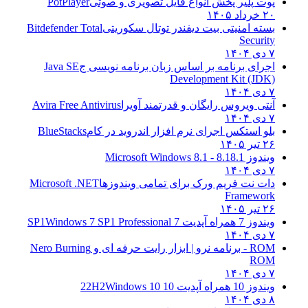
پوت پلیر پخش انواع فایل تصویری و صوتی
PotPlayer
۲۰ خرداد ۱۴۰۵
بسته امنیتی بیت دیفندر توتال سکوریتی
Bitdefender Total
Security
۷ دی ۱۴۰۴
اجرای برنامه بر اساس زبان برنامه نویسی ج
Java SE
Development Kit (JDK)
۷ دی ۱۴۰۴
آنتی ویروس رایگان و قدرتمند آویرا
Avira Free Antivirus
۷ دی ۱۴۰۴
بلو استکس اجرای نرم افزار اندروید در کام
BlueStacks
۲۶ تیر ۱۴۰۵
ویندوز 8.1
8.1 - Microsoft Windows 8.1
۷ دی ۱۴۰۴
دات نت فریم ورک برای تمامی ویندوزها
Microsoft .NET
Framework
۲۶ تیر ۱۴۰۵
ویندوز 7 همراه آپدیت 7 SP1
Windows 7 SP1 Professional
۷ دی ۱۴۰۴
ROM - برنامه نرو | ابزار رایت حرفه ای و
Nero Burning
ROM
۷ دی ۱۴۰۴
ویندوز 10 همراه آپدیت 10 22H2
Windows 10
۸ دی ۱۴۰۴