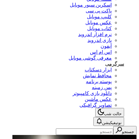
اسکرین سیور موبایل
پاکت پی سی
کلیپ موبایل
عکس موبایل
کتاب موبایل
نرم افزار اندروید
بازی اندروید
آیفون
اس ام اس
معرفی گوشی موبایل
سرگرمی
ابزار دسکتاپ
محافظ نمایش
پوسته برنامه
پس زمینه
دانلود بازی کامپیوتر
عکس ماشین
تصاویر گرافیکی
حالت شب
نوتیفیکیشن
جستجو