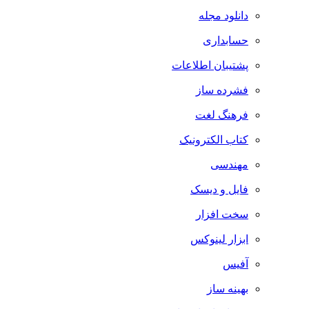
دانلود مجله
حسابداری
پشتیبان اطلاعات
فشرده ساز
فرهنگ لغت
کتاب الکترونیک
مهندسی
فایل و دیسک
سخت افزار
ابزار لینوکس
آفیس
بهینه ساز