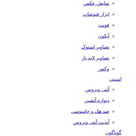
نمایش عکس
ابزار فتوشاپ
فونت
آیکون
تصاویر استوک
تصاویر لایه باز
وکتور
امنیتی
آنتی ویروس
دیواره آتشین
ضد هک و جاسوسی
آپدیت آنتی ویروس
گوناگون