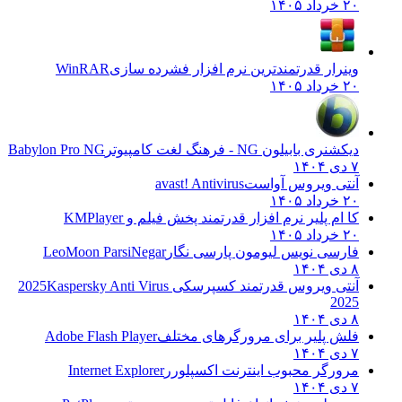
۲۰ خرداد ۱۴۰۵
وینرار قدرتمندترین نرم افزار فشرده سازی
WinRAR
۲۰ خرداد ۱۴۰۵
دیکشنری بابیلون NG - فرهنگ لغت کامپیوتر
Babylon Pro NG
۷ دی ۱۴۰۴
آنتی ویروس آواست
avast! Antivirus
۲۰ خرداد ۱۴۰۵
کا ام پلیر نرم افزار قدرتمند پخش فیلم و
KMPlayer
۲۰ خرداد ۱۴۰۵
فارسی نویس لیومون پارسی نگار
LeoMoon ParsiNegar
۸ دی ۱۴۰۴
آنتی ویروس قدرتمند کسپرسکی 2025
Kaspersky Anti Virus
2025
۸ دی ۱۴۰۴
فلش پلیر برای مرورگرهای مختلف
Adobe Flash Player
۷ دی ۱۴۰۴
مرورگر محبوب اینترنت اکسپلورر
Internet Explorer
۷ دی ۱۴۰۴