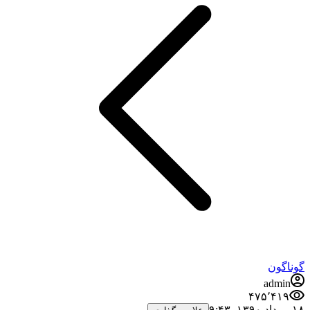
وناگون
admin
۴۷۵٬۴۱۹
مرداد ۱۳۹۰،‏ ۹:۴۳