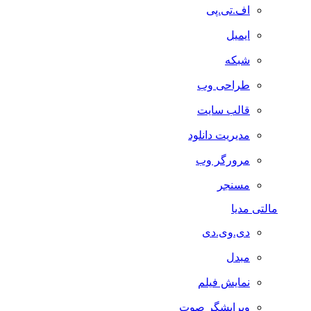
اف.تی.پی
ایمیل
شبکه
طراحی وب
قالب سایت
مدیریت دانلود
مرورگر وب
مسنجر
مالتی مدیا
دی.وی.دی
مبدل
نمایش فیلم
ویرایشگر صوت