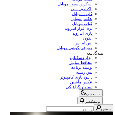
اسکرین سیور موبایل
پاکت پی سی
کلیپ موبایل
عکس موبایل
کتاب موبایل
نرم افزار اندروید
بازی اندروید
آیفون
اس ام اس
معرفی گوشی موبایل
سرگرمی
ابزار دسکتاپ
محافظ نمایش
پوسته برنامه
پس زمینه
دانلود بازی کامپیوتر
عکس ماشین
تصاویر گرافیکی
حالت شب
نوتیفیکیشن
جستجو