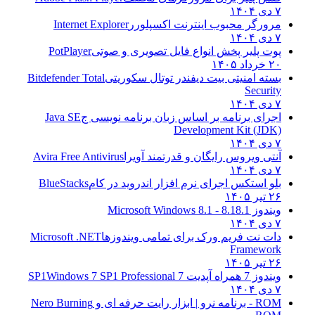
۷ دی ۱۴۰۴
مرورگر محبوب اینترنت اکسپلورر
Internet Explorer
۷ دی ۱۴۰۴
پوت پلیر پخش انواع فایل تصویری و صوتی
PotPlayer
۲۰ خرداد ۱۴۰۵
بسته امنیتی بیت دیفندر توتال سکوریتی
Bitdefender Total
Security
۷ دی ۱۴۰۴
اجرای برنامه بر اساس زبان برنامه نویسی ج
Java SE
Development Kit (JDK)
۷ دی ۱۴۰۴
آنتی ویروس رایگان و قدرتمند آویرا
Avira Free Antivirus
۷ دی ۱۴۰۴
بلو استکس اجرای نرم افزار اندروید در کام
BlueStacks
۲۶ تیر ۱۴۰۵
ویندوز 8.1
8.1 - Microsoft Windows 8.1
۷ دی ۱۴۰۴
دات نت فریم ورک برای تمامی ویندوزها
Microsoft .NET
Framework
۲۶ تیر ۱۴۰۵
ویندوز 7 همراه آپدیت 7 SP1
Windows 7 SP1 Professional
۷ دی ۱۴۰۴
ROM - برنامه نرو | ابزار رایت حرفه ای و
Nero Burning