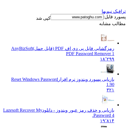
رافیک نیم‌بها
سورد فایل:
کپی شد
طالب مشابه
رمزگشایی فایل پی دی اف PDF (قابل حمل)
AnyBizSoft
PDF Password Remover 1
۱۸٬۲۹۹
بازیابی پسورد ویندوز نرم افزار
Reset Windows Password
1.90
۳۲۱
بازیابی و حذف رمز عبور ویندوز - دانلود
Lazesoft Recover My
Password 4.
۱۹٬۸۱۴