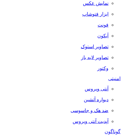
نمایش عکس
ابزار فتوشاپ
فونت
آیکون
تصاویر استوک
تصاویر لایه باز
وکتور
امنیتی
آنتی ویروس
دیواره آتشین
ضد هک و جاسوسی
آپدیت آنتی ویروس
گوناگون