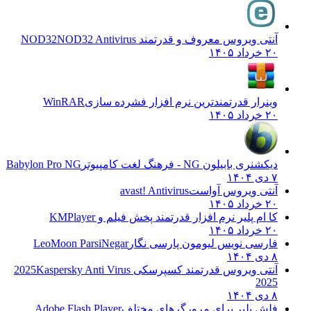
آنتی ویروس معروف و قدرتمند NOD32
NOD32 Antivirus
۲۰ خرداد ۱۴۰۵
وینرار قدرتمندترین نرم افزار فشرده سازی
WinRAR
۲۰ خرداد ۱۴۰۵
دیکشنری بابیلون NG - فرهنگ لغت کامپیوتر
Babylon Pro NG
۷ دی ۱۴۰۴
آنتی ویروس آواست
avast! Antivirus
۲۰ خرداد ۱۴۰۵
کا ام پلیر نرم افزار قدرتمند پخش فیلم و
KMPlayer
۲۰ خرداد ۱۴۰۵
فارسی نویس لیومون پارسی نگار
LeoMoon ParsiNegar
۸ دی ۱۴۰۴
آنتی ویروس قدرتمند کسپرسکی 2025
Kaspersky Anti Virus
2025
۸ دی ۱۴۰۴
فلش پلیر برای مرورگرهای مختلف
Adobe Flash Player