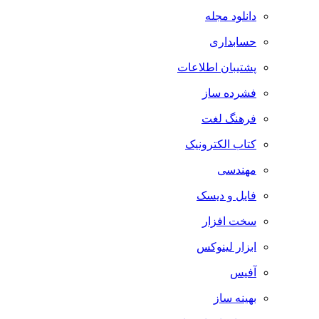
دانلود مجله
حسابداری
پشتیبان اطلاعات
فشرده ساز
فرهنگ لغت
کتاب الکترونیک
مهندسی
فایل و دیسک
سخت افزار
ابزار لینوکس
آفیس
بهینه ساز