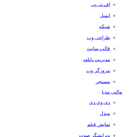
اف.تی.پی
ایمیل
شبکه
طراحی وب
قالب سایت
مدیریت دانلود
مرورگر وب
مسنجر
مالتی مدیا
دی.وی.دی
مبدل
نمایش فیلم
ویرایشگر صوت