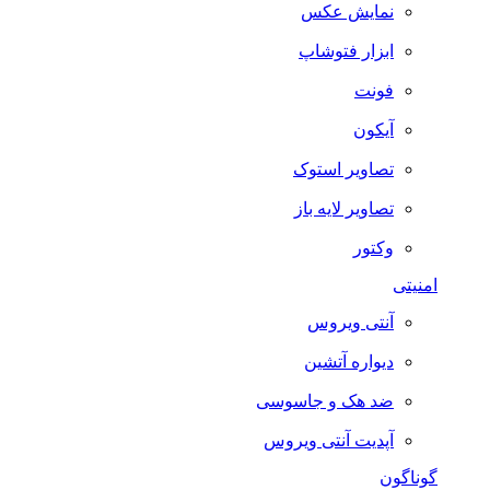
نمایش عکس
ابزار فتوشاپ
فونت
آیکون
تصاویر استوک
تصاویر لایه باز
وکتور
امنیتی
آنتی ویروس
دیواره آتشین
ضد هک و جاسوسی
آپدیت آنتی ویروس
گوناگون