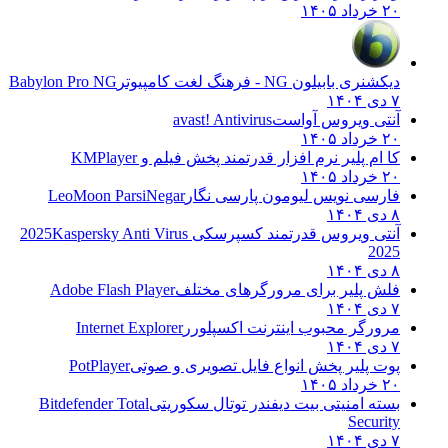
۲۰ خرداد ۱۴۰۵
دیکشنری بابیلون NG - فرهنگ لغت کامپیوتر
Babylon Pro NG
۷ دی ۱۴۰۴
آنتی ویروس آواست
avast! Antivirus
۲۰ خرداد ۱۴۰۵
کا ام پلیر نرم افزار قدرتمند پخش فیلم و
KMPlayer
۲۰ خرداد ۱۴۰۵
فارسی نویس لیومون پارسی نگار
LeoMoon ParsiNegar
۸ دی ۱۴۰۴
آنتی ویروس قدرتمند کسپرسکی 2025
Kaspersky Anti Virus
2025
۸ دی ۱۴۰۴
فلش پلیر برای مرورگرهای مختلف
Adobe Flash Player
۷ دی ۱۴۰۴
مرورگر محبوب اینترنت اکسپلورر
Internet Explorer
۷ دی ۱۴۰۴
پوت پلیر پخش انواع فایل تصویری و صوتی
PotPlayer
۲۰ خرداد ۱۴۰۵
بسته امنیتی بیت دیفندر توتال سکوریتی
Bitdefender Total
Security
۷ دی ۱۴۰۴