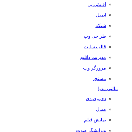
اف.تی.پی
ایمیل
شبکه
طراحی وب
قالب سایت
مدیریت دانلود
مرورگر وب
مسنجر
مالتی مدیا
دی.وی.دی
مبدل
نمایش فیلم
ویرایشگر صوت