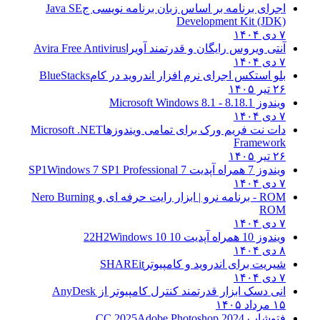
اجرای برنامه بر اساس زبان برنامه نویسی ج
Java SE
Development Kit (JDK)
۷ دی ۱۴۰۴
آنتی ویروس رایگان و قدرتمند آویرا
Avira Free Antivirus
۷ دی ۱۴۰۴
بلو استکس اجرای نرم افزار اندروید در کام
BlueStacks
۲۶ تیر ۱۴۰۵
ویندوز 8.1
8.1 - Microsoft Windows 8.1
۷ دی ۱۴۰۴
دات نت فریم ورک برای تمامی ویندوزها
Microsoft .NET
Framework
۲۶ تیر ۱۴۰۵
ویندوز 7 همراه آپدیت 7 SP1
Windows 7 SP1 Professional
۷ دی ۱۴۰۴
ROM - برنامه نرو | ابزار رایت حرفه ای و
Nero Burning
ROM
۷ دی ۱۴۰۴
ویندوز 10 همراه آپدیت 10 22H2
Windows 10
۸ دی ۱۴۰۴
شیریت برای اندروید و کامپیوتر
SHAREit
۷ دی ۱۴۰۴
انی دسک ابزار قدرتمند کنترل کامپیوتر از
AnyDesk
۱۵ مرداد ۱۴۰۵
فتوشاپ CC 2025
Adobe Photoshop 2024