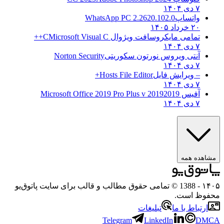
۷ دی ۱۴۰۴
واتساپ
WhatsApp PC 2.2620.102.0
۲۰ خرداد ۱۴۰۵
تمامی مایکروسافت ویژوال C
Microsoft Visual C++
۷ دی ۱۴۰۴
آنتی ویروس نورتون سکوریتی
Norton Security
۷ دی ۱۴۰۴
– ویرایش فایل
Hosts File Editor+
۷ دی ۱۴۰۴
آفیس 2019
2019 Microsoft Office 2019 Pro Plus v
۷ دی ۱۴۰۴
مشاهده همه
۱۴۰
- 1388 © تمامی حقوق مطالب و قالب برای سایت پاتوق‌یو
حفوظ است.
ارتباط با ما
تبلیغات
Telegram
LinkedIn
DMC