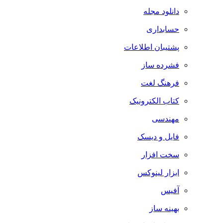
دانلود مجله
حسابداری
پشتیبان اطلاعات
فشرده ساز
فرهنگ لغت
کتاب الکترونیک
مهندسی
فایل و دیسک
سخت افزار
ابزار لینوکس
آفیس
بهینه ساز