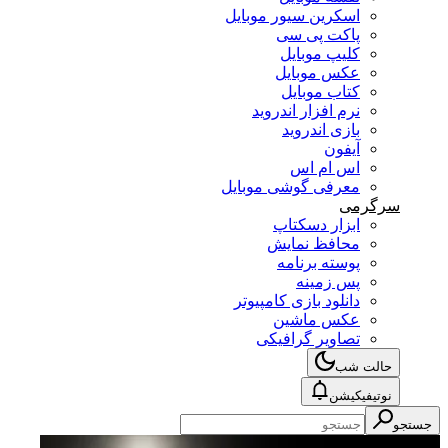
اسکرین سیور موبایل
پاکت پی سی
کلیپ موبایل
عکس موبایل
کتاب موبایل
نرم افزار اندروید
بازی اندروید
آیفون
اس ام اس
معرفی گوشی موبایل
سرگرمی
ابزار دسکتاپ
محافظ نمایش
پوسته برنامه
پس زمینه
دانلود بازی کامپیوتر
عکس ماشین
تصاویر گرافیکی
حالت شب
نوتیفیکیشن
جستجو