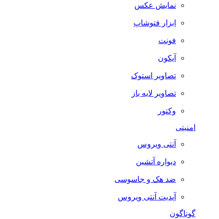
نمایش عکس
ابزار فتوشاپ
فونت
آیکون
تصاویر استوک
تصاویر لایه باز
وکتور
امنیتی
آنتی ویروس
دیواره آتشین
ضد هک و جاسوسی
آپدیت آنتی ویروس
گوناگون