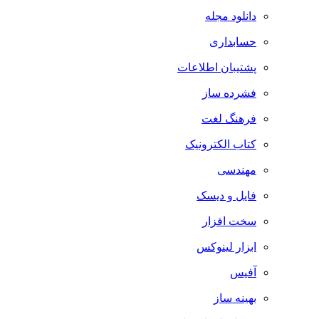
دانلود مجله
حسابداری
پشتیبان اطلاعات
فشرده ساز
فرهنگ لغت
کتاب الکترونیک
مهندسی
فایل و دیسک
سخت افزار
ابزار لینوکس
آفیس
بهینه ساز