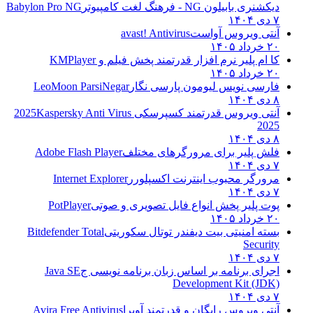
دیکشنری بابیلون NG - فرهنگ لغت کامپیوتر
Babylon Pro NG
۷ دی ۱۴۰۴
آنتی ویروس آواست
avast! Antivirus
۲۰ خرداد ۱۴۰۵
کا ام پلیر نرم افزار قدرتمند پخش فیلم و
KMPlayer
۲۰ خرداد ۱۴۰۵
فارسی نویس لیومون پارسی نگار
LeoMoon ParsiNegar
۸ دی ۱۴۰۴
آنتی ویروس قدرتمند کسپرسکی 2025
Kaspersky Anti Virus
2025
۸ دی ۱۴۰۴
فلش پلیر برای مرورگرهای مختلف
Adobe Flash Player
۷ دی ۱۴۰۴
مرورگر محبوب اینترنت اکسپلورر
Internet Explorer
۷ دی ۱۴۰۴
پوت پلیر پخش انواع فایل تصویری و صوتی
PotPlayer
۲۰ خرداد ۱۴۰۵
بسته امنیتی بیت دیفندر توتال سکوریتی
Bitdefender Total
Security
۷ دی ۱۴۰۴
اجرای برنامه بر اساس زبان برنامه نویسی ج
Java SE
Development Kit (JDK)
۷ دی ۱۴۰۴
آنتی ویروس رایگان و قدرتمند آویرا
Avira Free Antivirus