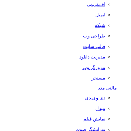
اف.تی.پی
ایمیل
شبکه
طراحی وب
قالب سایت
مدیریت دانلود
مرورگر وب
مسنجر
مالتی مدیا
دی.وی.دی
مبدل
نمایش فیلم
ویرایشگر صوت