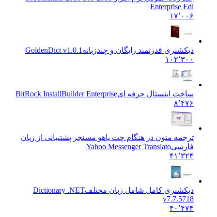
Enterprise Edi
۱۷٬۰۰۶
دیکشنری قدرتمند رایگان و چندزبانه
GoldenDict v1.0.1
۱۰۲٬۳۰۰
ساخت اینستال حرفه ای
BitRock InstallBuilder Enterprise
۸٬۴۷۶
ترجمه متون در هنگام چت یاهو مسنجر پشتیبانی از زبان
فارسی
Yahoo Messenger Translato
۴۱٬۳۲۴
دیکشنری کامل شامل زبان مختلف
Dictionary .NET
v7.7.5718
۴۰٬۴۷۴