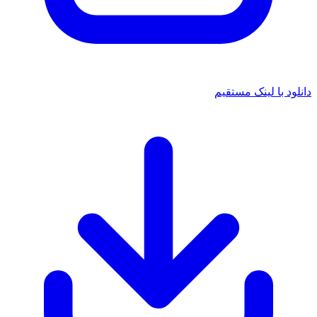
د با لینک مستقیم