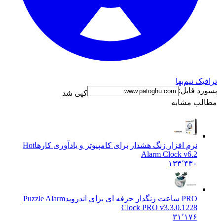
ک نیم‌بها
د فایل:
کپی شد
ب مشابه
نرم افزار زنگ هشدار برای کامپیوتر و یادآوری کارها
Hot
Alarm Clock v6.2
۱۳۳٬۴۳۰
PRO ساعت زنگدار حرفه ای برای اندروید
Puzzle Alarm
Clock PRO v3.3.0.1228
۳۱٬۱۷۶