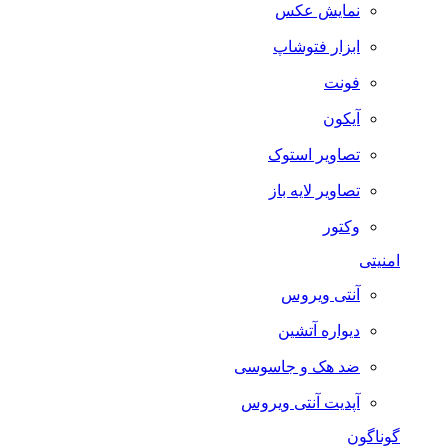
نمایش عکس
ابزار فتوشاپ
فونت
آیکون
تصاویر استوک
تصاویر لایه باز
وکتور
امنیتی
آنتی ویروس
دیواره آتشین
ضد هک و جاسوسی
آپدیت آنتی ویروس
گوناگون