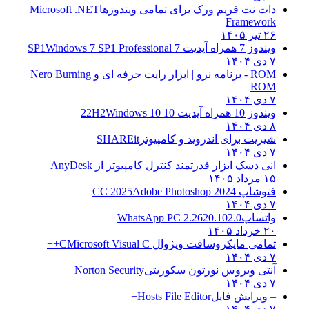
دات نت فریم ورک برای تمامی ویندوزها
Microsoft .NET
Framework
۲۶ تیر ۱۴۰۵
ویندوز 7 همراه آپدیت 7 SP1
Windows 7 SP1 Professional
۷ دی ۱۴۰۴
ROM - برنامه نرو | ابزار رایت حرفه ای و
Nero Burning
ROM
۷ دی ۱۴۰۴
ویندوز 10 همراه آپدیت 10 22H2
Windows 10
۸ دی ۱۴۰۴
شیریت برای اندروید و کامپیوتر
SHAREit
۷ دی ۱۴۰۴
انی دسک ابزار قدرتمند کنترل کامپیوتر از
AnyDesk
۱۵ مرداد ۱۴۰۵
فتوشاپ CC 2025
Adobe Photoshop 2024
۷ دی ۱۴۰۴
واتساپ
WhatsApp PC 2.2620.102.0
۲۰ خرداد ۱۴۰۵
تمامی مایکروسافت ویژوال C
Microsoft Visual C++
۷ دی ۱۴۰۴
آنتی ویروس نورتون سکوریتی
Norton Security
۷ دی ۱۴۰۴
– ویرایش فایل
Hosts File Editor+