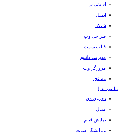
اف.تی.پی
ایمیل
شبکه
طراحی وب
قالب سایت
مدیریت دانلود
مرورگر وب
مسنجر
مالتی مدیا
دی.وی.دی
مبدل
نمایش فیلم
ویرایشگر صوت