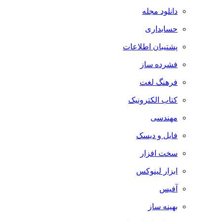
دانلود مجله
حسابداری
پشتیبان اطلاعات
فشرده ساز
فرهنگ لغت
کتاب الکترونیک
مهندسی
فایل و دیسک
سخت افزار
ابزار لینوکس
آفیس
بهینه ساز