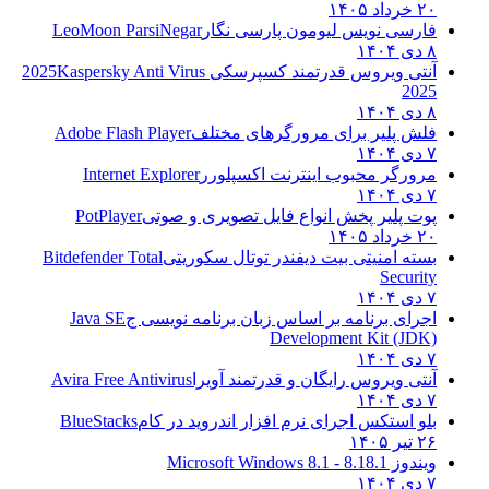
۲۰ خرداد ۱۴۰۵
فارسی نویس لیومون پارسی نگار
LeoMoon ParsiNegar
۸ دی ۱۴۰۴
آنتی ویروس قدرتمند کسپرسکی 2025
Kaspersky Anti Virus
2025
۸ دی ۱۴۰۴
فلش پلیر برای مرورگرهای مختلف
Adobe Flash Player
۷ دی ۱۴۰۴
مرورگر محبوب اینترنت اکسپلورر
Internet Explorer
۷ دی ۱۴۰۴
پوت پلیر پخش انواع فایل تصویری و صوتی
PotPlayer
۲۰ خرداد ۱۴۰۵
بسته امنیتی بیت دیفندر توتال سکوریتی
Bitdefender Total
Security
۷ دی ۱۴۰۴
اجرای برنامه بر اساس زبان برنامه نویسی ج
Java SE
Development Kit (JDK)
۷ دی ۱۴۰۴
آنتی ویروس رایگان و قدرتمند آویرا
Avira Free Antivirus
۷ دی ۱۴۰۴
بلو استکس اجرای نرم افزار اندروید در کام
BlueStacks
۲۶ تیر ۱۴۰۵
ویندوز 8.1
8.1 - Microsoft Windows 8.1
۷ دی ۱۴۰۴