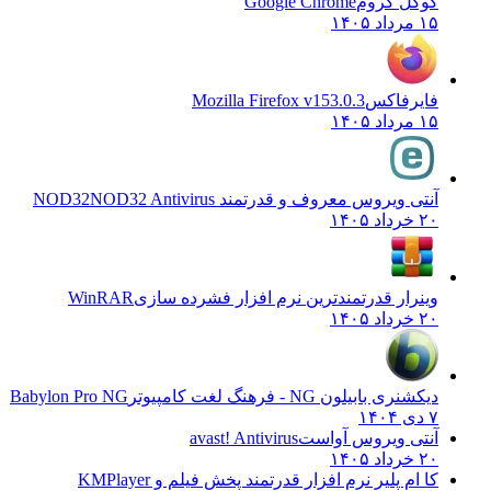
گوگل کروم
Google Chrome
۱۵ مرداد ۱۴۰۵
فایرفاکس
Mozilla Firefox v153.0.3
۱۵ مرداد ۱۴۰۵
آنتی ویروس معروف و قدرتمند NOD32
NOD32 Antivirus
۲۰ خرداد ۱۴۰۵
وینرار قدرتمندترین نرم افزار فشرده سازی
WinRAR
۲۰ خرداد ۱۴۰۵
دیکشنری بابیلون NG - فرهنگ لغت کامپیوتر
Babylon Pro NG
۷ دی ۱۴۰۴
آنتی ویروس آواست
avast! Antivirus
۲۰ خرداد ۱۴۰۵
کا ام پلیر نرم افزار قدرتمند پخش فیلم و
KMPlayer