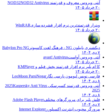
آنتی ویروس معروف و قدرتمند NOD32
NOD32 Antivirus
۲۰ خرداد ۱۴۰۵
وینرار قدرتمندترین نرم افزار فشرده سازی
WinRAR
۲۰ خرداد ۱۴۰۵
دیکشنری بابیلون NG - فرهنگ لغت کامپیوتر
Babylon Pro NG
۷ دی ۱۴۰۴
آنتی ویروس آواست
avast! Antivirus
۲۰ خرداد ۱۴۰۵
کا ام پلیر نرم افزار قدرتمند پخش فیلم و
KMPlayer
۲۰ خرداد ۱۴۰۵
فارسی نویس لیومون پارسی نگار
LeoMoon ParsiNegar
۸ دی ۱۴۰۴
آنتی ویروس قدرتمند کسپرسکی 2025
Kaspersky Anti Virus
2025
۸ دی ۱۴۰۴
فلش پلیر برای مرورگرهای مختلف
Adobe Flash Player
۷ دی ۱۴۰۴
مرورگر محبوب اینترنت اکسپلورر
Internet Explorer