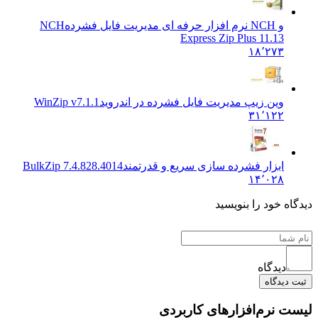
و NCH نرم افزار حرفه ای مدیریت فایل فشرده
NCH
Express Zip Plus 11.13
۱۸٬۲۷۳
وین زیپ مدیریت فایل فشرده در اندروید
WinZip v7.1.1
۳۱٬۱۲۲
ابزار فشرده سازی سریع و قدرتمند
BulkZip 7.4.828.4014
۱۴٬۰۲۸
ه خود را بنویسید
دیدگاه
دیدگاه
 نرم‌افزارهای کاربردی