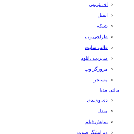
اف.تی.پی
ایمیل
شبکه
طراحی وب
قالب سایت
مدیریت دانلود
مرورگر وب
مسنجر
مالتی مدیا
دی.وی.دی
مبدل
نمایش فیلم
ویرایشگر صوت