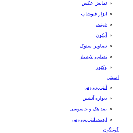
نمایش عکس
ابزار فتوشاپ
فونت
آیکون
تصاویر استوک
تصاویر لایه باز
وکتور
امنیتی
آنتی ویروس
دیواره آتشین
ضد هک و جاسوسی
آپدیت آنتی ویروس
گوناگون