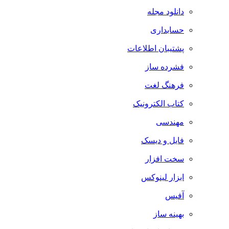
دانلود مجله
حسابداری
پشتیبان اطلاعات
فشرده ساز
فرهنگ لغت
کتاب الکترونیک
مهندسی
فایل و دیسک
سخت افزار
ابزار لینوکس
آفیس
بهینه ساز