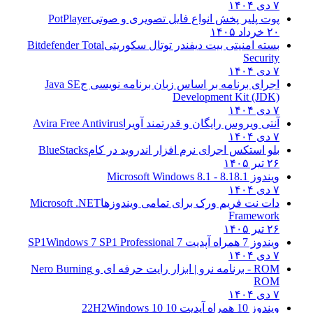
۷ دی ۱۴۰۴
پوت پلیر پخش انواع فایل تصویری و صوتی
PotPlayer
۲۰ خرداد ۱۴۰۵
بسته امنیتی بیت دیفندر توتال سکوریتی
Bitdefender Total
Security
۷ دی ۱۴۰۴
اجرای برنامه بر اساس زبان برنامه نویسی ج
Java SE
Development Kit (JDK)
۷ دی ۱۴۰۴
آنتی ویروس رایگان و قدرتمند آویرا
Avira Free Antivirus
۷ دی ۱۴۰۴
بلو استکس اجرای نرم افزار اندروید در کام
BlueStacks
۲۶ تیر ۱۴۰۵
ویندوز 8.1
8.1 - Microsoft Windows 8.1
۷ دی ۱۴۰۴
دات نت فریم ورک برای تمامی ویندوزها
Microsoft .NET
Framework
۲۶ تیر ۱۴۰۵
ویندوز 7 همراه آپدیت 7 SP1
Windows 7 SP1 Professional
۷ دی ۱۴۰۴
ROM - برنامه نرو | ابزار رایت حرفه ای و
Nero Burning
ROM
۷ دی ۱۴۰۴
ویندوز 10 همراه آپدیت 10 22H2
Windows 10