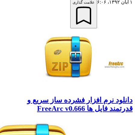
علامت گذاری
لود نرم افزار فشرده ساز سریع و
د فایل ها FreeArc v0.666