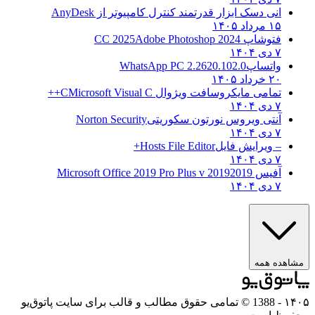
انی دسک ابزار قدرتمند کنترل کامپیوتر از
AnyDesk
۱۵ مرداد ۱۴۰۵
فتوشاپ CC 2025
Adobe Photoshop 2024
۷ دی ۱۴۰۴
واتساپ
WhatsApp PC 2.2620.102.0
۲۰ خرداد ۱۴۰۵
تمامی مایکروسافت ویژوال C
Microsoft Visual C++
۷ دی ۱۴۰۴
آنتی ویروس نورتون سکوریتی
Norton Security
۷ دی ۱۴۰۴
– ویرایش فایل
Hosts File Editor+
۷ دی ۱۴۰۴
آفیس 2019
2019 Microsoft Office 2019 Pro Plus v
۷ دی ۱۴۰۴
هده همه
۱
- 1388 © تمامی حقوق مطالب و قالب برای سایت پاتوق‌یو