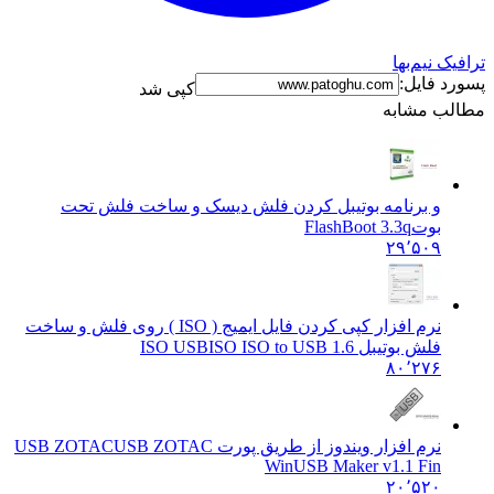
ک نیم‌بها
د فایل:
کپی شد
ب مشابه
و برنامه بوتیبل کردن فلش دیسک و ساخت فلش تحت
بوت
FlashBoot 3.3q
۲۹٬۵۰۹
نرم افزار کپی کردن فایل ایمیج ( ISO ) روی فلش و ساخت
فلش بوتیبل ISO USB
ISO ISO to USB 1.6
۸۰٬۲۷۶
نرم افزار ویندوز از طریق پورت USB ZOTAC
USB ZOTAC
WinUSB Maker v1.1 Fin
۲۰٬۵۲۰