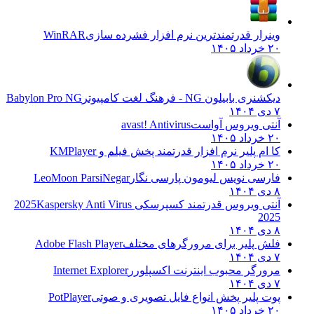
وینرار قدرتمندترین نرم افزار فشرده سازی
WinRAR
۲۰ خرداد ۱۴۰۵
دیکشنری بابیلون NG - فرهنگ لغت کامپیوتر
Babylon Pro NG
۷ دی ۱۴۰۴
آنتی ویروس آواست
avast! Antivirus
۲۰ خرداد ۱۴۰۵
کا ام پلیر نرم افزار قدرتمند پخش فیلم و
KMPlayer
۲۰ خرداد ۱۴۰۵
فارسی نویس لیومون پارسی نگار
LeoMoon ParsiNegar
۸ دی ۱۴۰۴
آنتی ویروس قدرتمند کسپرسکی 2025
Kaspersky Anti Virus
2025
۸ دی ۱۴۰۴
فلش پلیر برای مرورگرهای مختلف
Adobe Flash Player
۷ دی ۱۴۰۴
مرورگر محبوب اینترنت اکسپلورر
Internet Explorer
۷ دی ۱۴۰۴
پوت پلیر پخش انواع فایل تصویری و صوتی
PotPlayer
۲۰ خرداد ۱۴۰۵