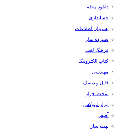
دانلود مجله
حسابداری
پشتیبان اطلاعات
فشرده ساز
فرهنگ لغت
کتاب الکترونیک
مهندسی
فایل و دیسک
سخت افزار
ابزار لینوکس
آفیس
بهینه ساز