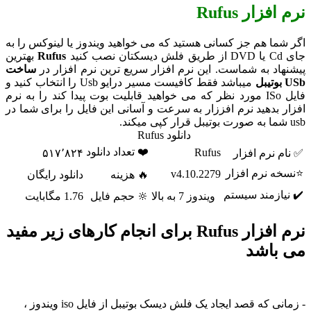
فزار Rufus
شما هم جز کسانی هستید که می خواهید ویندوز یا لینوکس را به
صب کنید
Rufus
بهترین
هاد به شماست. این نرم افزار سریع ترین نرم افزار در
ساخت
میباشد فقط کافیست مسیر درایو Usb را انتخاب کنید و
فایل ISo مورد نظر که می خواهید قابلیت بوت پیدا کند را به نرم
ر بدهید نرم افززار به سرعت و آسانی این فایل را برای شما در
دانلود Rufus
❤️ تعداد دانلود
Rufus
م نرم افزار
۵۱۷٬۸۲۴
ه نرم افزار
v4.10.2279
🔥 هزینه
دانلود رایگان
یازمند سیستم
ویندوز 7 به بالا
🔆 حجم فایل
1.76 مگابایت
نرم افزار Rufus برای انجام کارهای زیر مفید
باشد
- زمانی که قصد ایجاد یک فلش دیسک بوتیبل از فایل iso ویندوز ،