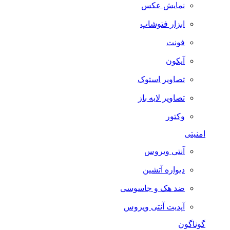
نمایش عکس
ابزار فتوشاپ
فونت
آیکون
تصاویر استوک
تصاویر لایه باز
وکتور
امنیتی
آنتی ویروس
دیواره آتشین
ضد هک و جاسوسی
آپدیت آنتی ویروس
گوناگون