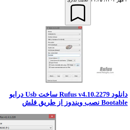
علامت گذاری
دانلود Rufus v4.10.2279 ساخت Usb درایو
صب ویندوز از طریق فلش