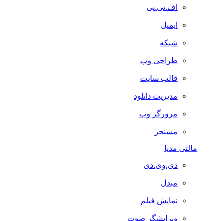
اف.تی.پی
ایمیل
شبکه
طراحی وب
قالب سایت
مدیریت دانلود
مرورگر وب
مسنجر
مالتی مدیا
دی.وی.دی
مبدل
نمایش فیلم
ویرایشگر صوت