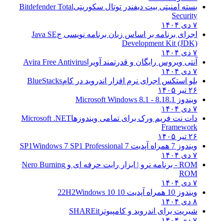
بسته امنیتی بیت دیفندر توتال سکوریتی
Bitdefender Total
Security
۷ دی ۱۴۰۴
اجرای برنامه بر اساس زبان برنامه نویسی ج
Java SE
Development Kit (JDK)
۷ دی ۱۴۰۴
آنتی ویروس رایگان و قدرتمند آویرا
Avira Free Antivirus
۷ دی ۱۴۰۴
بلو استکس اجرای نرم افزار اندروید در کام
BlueStacks
۲۶ تیر ۱۴۰۵
ویندوز 8.1
8.1 - Microsoft Windows 8.1
۷ دی ۱۴۰۴
دات نت فریم ورک برای تمامی ویندوزها
Microsoft .NET
Framework
۲۶ تیر ۱۴۰۵
ویندوز 7 همراه آپدیت 7 SP1
Windows 7 SP1 Professional
۷ دی ۱۴۰۴
ROM - برنامه نرو | ابزار رایت حرفه ای و
Nero Burning
ROM
۷ دی ۱۴۰۴
ویندوز 10 همراه آپدیت 10 22H2
Windows 10
۸ دی ۱۴۰۴
شیریت برای اندروید و کامپیوتر
SHAREit
۷ دی ۱۴۰۴