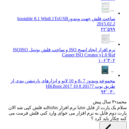
ساخت فلش جهت ویندوز
bootable 8.1 Win8.1ToUSB
2015.02.2
۲۲٬۵۹۹
نرم افزار ایجاد ایمیج ISO و ساخت فلش بوتیبل ISO
ISO
Casper ISO Creator v1.0 Ruf
۱۰۶٬۳۰۲
مجموعه ویندوز 7 ،8 و 10 لایو و ابزارهای پارتیشن بندی از
طریق بوت 2017
7 8 10 HKBoot 2017
۹۴٬۰۳۰
د
۳ سال پیش
سلام یک پارت از فایل isoبا نرم افزار Rufusبه فلش کپی شد الان
 دوم فایل به نرم افزار می خوای وارد کنی فلش فرمت می
کار باید کرد ؟