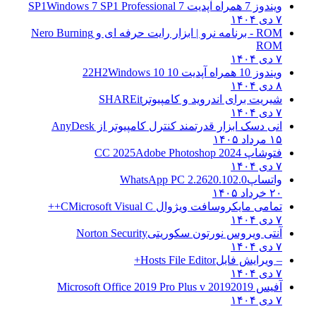
ویندوز 7 همراه آپدیت 7 SP1
Windows 7 SP1 Professional
۷ دی ۱۴۰۴
ROM - برنامه نرو | ابزار رایت حرفه ای و
Nero Burning
ROM
۷ دی ۱۴۰۴
ویندوز 10 همراه آپدیت 10 22H2
Windows 10
۸ دی ۱۴۰۴
شیریت برای اندروید و کامپیوتر
SHAREit
۷ دی ۱۴۰۴
انی دسک ابزار قدرتمند کنترل کامپیوتر از
AnyDesk
۱۵ مرداد ۱۴۰۵
فتوشاپ CC 2025
Adobe Photoshop 2024
۷ دی ۱۴۰۴
واتساپ
WhatsApp PC 2.2620.102.0
۲۰ خرداد ۱۴۰۵
تمامی مایکروسافت ویژوال C
Microsoft Visual C++
۷ دی ۱۴۰۴
آنتی ویروس نورتون سکوریتی
Norton Security
۷ دی ۱۴۰۴
– ویرایش فایل
Hosts File Editor+
۷ دی ۱۴۰۴
آفیس 2019
2019 Microsoft Office 2019 Pro Plus v
۷ دی ۱۴۰۴