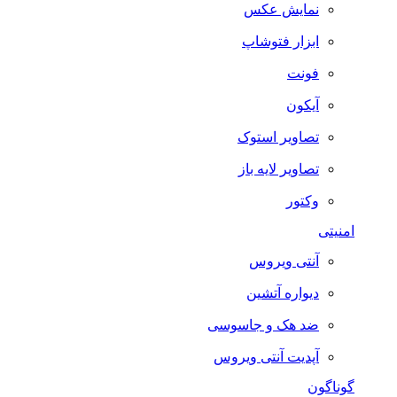
نمایش عکس
ابزار فتوشاپ
فونت
آیکون
تصاویر استوک
تصاویر لایه باز
وکتور
امنیتی
آنتی ویروس
دیواره آتشین
ضد هک و جاسوسی
آپدیت آنتی ویروس
گوناگون