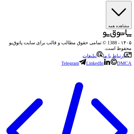
هده همه
۱
- 1388 © تمامی حقوق مطالب و قالب برای سایت پاتوق‌یو
وظ است.
رتباط با ما
تبلیغات
Telegram
LinkedIn
D