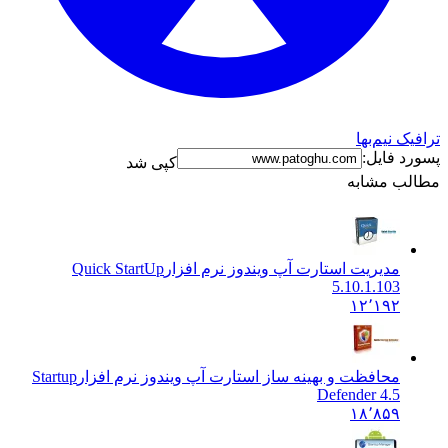
ک نیم‌بها
د فایل:
کپی شد
ب مشابه
مدیریت استارت آپ ویندوز نرم افزار
Quick StartUp
5.10.1.103
۱۲٬۱۹۲
محافظت و بهینه ساز استارت آپ ویندوز نرم افزار
Startup
Defender 4.5
۱۸٬۸۵۹