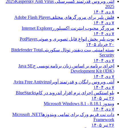
آنتی ویروس قدرتمند کسپرسکی 2025
Kaspersky Anti Virus
2025
۸ دی ۱۴۰۴
فلش پلیر برای مرورگرهای مختلف
Adobe Flash Player
۷ دی ۱۴۰۴
مرورگر محبوب اینترنت اکسپلورر
Internet Explorer
۷ دی ۱۴۰۴
پوت پلیر پخش انواع فایل تصویری و صوتی
PotPlayer
۲۰ خرداد ۱۴۰۵
بسته امنیتی بیت دیفندر توتال سکوریتی
Bitdefender Total
Security
۷ دی ۱۴۰۴
اجرای برنامه بر اساس زبان برنامه نویسی ج
Java SE
Development Kit (JDK)
۷ دی ۱۴۰۴
آنتی ویروس رایگان و قدرتمند آویرا
Avira Free Antivirus
۷ دی ۱۴۰۴
بلو استکس اجرای نرم افزار اندروید در کام
BlueStacks
۲۶ تیر ۱۴۰۵
ویندوز 8.1
8.1 - Microsoft Windows 8.1
۷ دی ۱۴۰۴
دات نت فریم ورک برای تمامی ویندوزها
Microsoft .NET
Framework
۲۶ تیر ۱۴۰۵