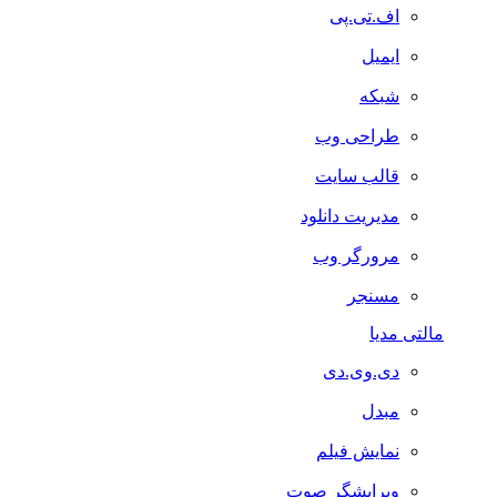
اف.تی.پی
ایمیل
شبکه
طراحی وب
قالب سایت
مدیریت دانلود
مرورگر وب
مسنجر
مالتی مدیا
دی.وی.دی
مبدل
نمایش فیلم
ویرایشگر صوت