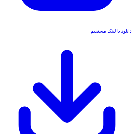
د با لینک مستقیم