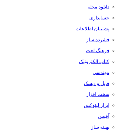
دانلود مجله
حسابداری
پشتیبان اطلاعات
فشرده ساز
فرهنگ لغت
کتاب الکترونیک
مهندسی
فایل و دیسک
سخت افزار
ابزار لینوکس
آفیس
بهینه ساز