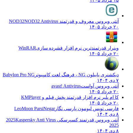
۱۵ مرداد ۱۴۰۵
آنتی ویروس معروف و قدرتمند NOD32
NOD32 Antivirus
۲۰ خرداد ۱۴۰۵
وینرار قدرتمندترین نرم افزار فشرده سازی
WinRAR
۲۰ خرداد ۱۴۰۵
دیکشنری بابیلون NG - فرهنگ لغت کامپیوتر
Babylon Pro NG
۷ دی ۱۴۰۴
آنتی ویروس آواست
avast! Antivirus
۲۰ خرداد ۱۴۰۵
کا ام پلیر نرم افزار قدرتمند پخش فیلم و
KMPlayer
۲۰ خرداد ۱۴۰۵
فارسی نویس لیومون پارسی نگار
LeoMoon ParsiNegar
۸ دی ۱۴۰۴
آنتی ویروس قدرتمند کسپرسکی 2025
Kaspersky Anti Virus
2025
۸ دی ۱۴۰۴