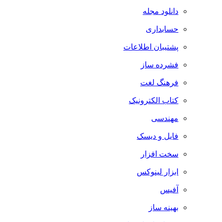
دانلود مجله
حسابداری
پشتیبان اطلاعات
فشرده ساز
فرهنگ لغت
کتاب الکترونیک
مهندسی
فایل و دیسک
سخت افزار
ابزار لینوکس
آفیس
بهینه ساز