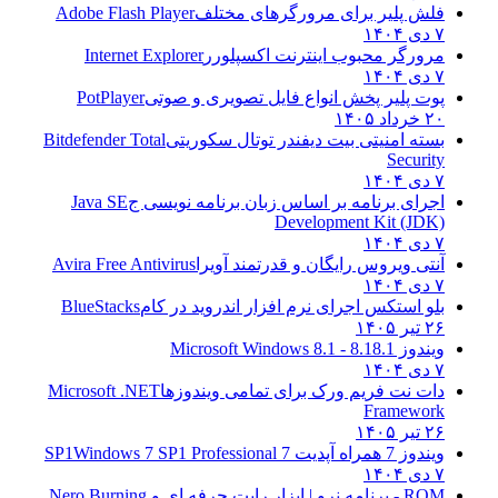
فلش پلیر برای مرورگرهای مختلف
Adobe Flash Player
۷ دی ۱۴۰۴
مرورگر محبوب اینترنت اکسپلورر
Internet Explorer
۷ دی ۱۴۰۴
پوت پلیر پخش انواع فایل تصویری و صوتی
PotPlayer
۲۰ خرداد ۱۴۰۵
بسته امنیتی بیت دیفندر توتال سکوریتی
Bitdefender Total
Security
۷ دی ۱۴۰۴
اجرای برنامه بر اساس زبان برنامه نویسی ج
Java SE
Development Kit (JDK)
۷ دی ۱۴۰۴
آنتی ویروس رایگان و قدرتمند آویرا
Avira Free Antivirus
۷ دی ۱۴۰۴
بلو استکس اجرای نرم افزار اندروید در کام
BlueStacks
۲۶ تیر ۱۴۰۵
ویندوز 8.1
8.1 - Microsoft Windows 8.1
۷ دی ۱۴۰۴
دات نت فریم ورک برای تمامی ویندوزها
Microsoft .NET
Framework
۲۶ تیر ۱۴۰۵
ویندوز 7 همراه آپدیت 7 SP1
Windows 7 SP1 Professional
۷ دی ۱۴۰۴
ROM - برنامه نرو | ابزار رایت حرفه ای و
Nero Burning