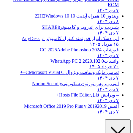
ROM
۷ دی ۱۴۰۴
ویندوز 10 همراه آپدیت 10 22H2
Windows 10
۸ دی ۱۴۰۴
شیریت برای اندروید و کامپیوتر
SHAREit
۷ دی ۱۴۰۴
انی دسک ابزار قدرتمند کنترل کامپیوتر از
AnyDesk
۱۵ مرداد ۱۴۰۵
فتوشاپ CC 2025
Adobe Photoshop 2024
۷ دی ۱۴۰۴
واتساپ
WhatsApp PC 2.2620.102.0
۲۰ خرداد ۱۴۰۵
تمامی مایکروسافت ویژوال C
Microsoft Visual C++
۷ دی ۱۴۰۴
آنتی ویروس نورتون سکوریتی
Norton Security
۷ دی ۱۴۰۴
– ویرایش فایل
Hosts File Editor+
۷ دی ۱۴۰۴
آفیس 2019
2019 Microsoft Office 2019 Pro Plus v
۷ دی ۱۴۰۴