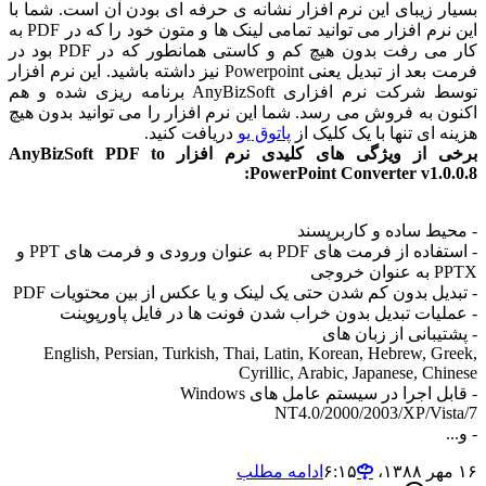
ار زیبای این نرم افزار نشانه ی حرفه ای بودن آن است. شما با
این نرم افزار می توانید تمامی لینک ها و متون خود را که در PDF به
کار می رفت بدون هیچ کم و کاستی همانطور که در PDF بود در
فرمت بعد از تبدیل یعنی Powerpoint نیز داشته باشید. این نرم افزار
توسط شرکت نرم افزاری AnyBizSoft برنامه ریزی شده و هم
ون به فروش می رسد. شما این نرم افزار را می توانید بدون هیچ
نه ای تنها با یک کلیک از
پاتوق یو
دریافت کنید.
برخی از ویژگی های کلیدی نرم افزار AnyBizSoft PDF to
PowerPoint Converter v1.0.0
حیط ساده و کاربرپسند
- استفاده از فرمت های PDF به عنوان ورودی و فرمت های PPT و
نوان خروجی
بدیل بدون کم شدن حتی یک لینک و یا عکس از بین محتویات PDF
ملیات تبدیل بدون خراب شدن فونت ها در فایل پاورپوینت
شتیبانی از زبان های
English, Persian, Turkish, Thai, Latin, Korean, Hebrew, Gre
Cyrillic, Arabic, Japanese, Chin
- قابل اجرا در سیستم عامل های Windows
NT4.0/2000/2003/XP/Vist
..
۶
ادامه مطلب