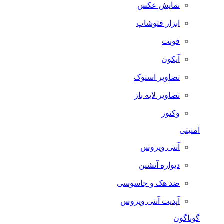
نمایش عکس
ابزار فتوشاپ
فونت
آیکون
تصاویر استوک
تصاویر لایه باز
وکتور
امنیتی
آنتی ویروس
دیواره آتشین
ضد هک و جاسوسی
آپدیت آنتی ویروس
گوناگون