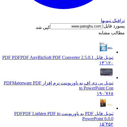
فیک نیم‌بها
رد فایل:
کپی شد
لب مشابه
تبدیل فایل PDF PDF
PDF AnyBizSoft PDF Converter 2.5.0.1
۱۴٬۱۲۰
تبدیل پی دی اف به پاورپوینت نرم افزار PDF
Majorware PDF
to PowerPoint Con
۱۹۰٬۷۶۸
تبدیل فایل PDF به پاورپوینت PDF
PDF Lighten PDF to
PowerPoint 6.0.0
۱۵٬۴۵۲