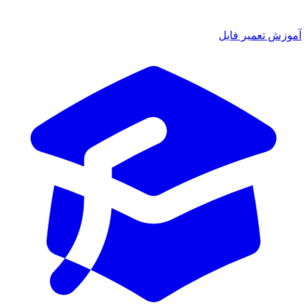
زش تعمیر فایل