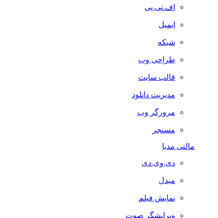
اف.تی.پی
ایمیل
شبکه
طراحی وب
قالب سایت
مدیریت دانلود
مرورگر وب
مسنجر
مالتی مدیا
دی.وی.دی
مبدل
نمایش فیلم
ویرایشگر صوت