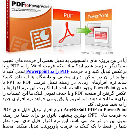
 در بین پروژه های دانشجویی به تبدیل بعضی از فرمت های عجیب
به یکدیگر نیازمند شده اید؟ مثلا اینکه فرمت Word را به PDF و یا
کس تبدیل کنید و یا فرمت
PDF را به Powerpoint
تبدیل کنید تا
انید از آن در اماکن اداری مختلف و دانشگاه ها استفاده کنید؟
شاید نرم افزارهای زیادی در زمینه تبدیل فرمت PDF به PPT یا
همان PowerPoint وجود دااشته باشد اما اکثریت این نرم افزارها با
عکس گرفتن از صفحه PDF و یا حذف نمودن لینک ها این عملیات را
ی شما انجام دهند. اما امروز پاتوق یو می خواهد نرم افزاری جدید
به شما معرفی کند.
AnyBizSoft PDF to PowerPo
(نرم افزار تبدیل فایل های PDF
به فرمت های PPT) بهترین پیشنهاد پاتوق یو برای شما در زمینه
یل این دو فرمت می باشد. این نرم افزار فایل های مورد نظر
 را فقط با یک کلیک به فرمت پاورپوینت تبدیل میکند. محیط