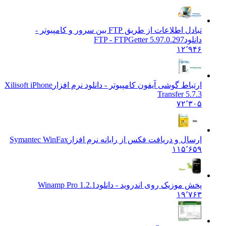
تبادل اطلاعات از طریق FTP بین سرور و کامپیوتر -
دانلود
FTP - FTPGetter 5.97.0.297
۱۲٬۹۴۶
ارتباط گوشی آیفون کامپیوتر - دانلود نرم افزار
Xilisoft iPhone
Transfer 5.7.3
۷۲٬۳۰۵
ارسال و دریافت فکس از رایانه نرم افزار
Symantec WinFax
۱۱۵٬۶۵۹
پخش موزیک روی اندروید - دانلود
Winamp Pro 1.2.1
۱۹٬۷۶۳