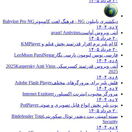
۲۰ خرداد ۱۴۰۵
دیکشنری بابیلون NG - فرهنگ لغت کامپیوتر
Babylon Pro NG
۷ دی ۱۴۰۴
آنتی ویروس آواست
avast! Antivirus
۲۰ خرداد ۱۴۰۵
کا ام پلیر نرم افزار قدرتمند پخش فیلم و
KMPlayer
۲۰ خرداد ۱۴۰۵
فارسی نویس لیومون پارسی نگار
LeoMoon ParsiNegar
۸ دی ۱۴۰۴
آنتی ویروس قدرتمند کسپرسکی 2025
Kaspersky Anti Virus
2025
۸ دی ۱۴۰۴
فلش پلیر برای مرورگرهای مختلف
Adobe Flash Player
۷ دی ۱۴۰۴
مرورگر محبوب اینترنت اکسپلورر
Internet Explorer
۷ دی ۱۴۰۴
پوت پلیر پخش انواع فایل تصویری و صوتی
PotPlayer
۲۰ خرداد ۱۴۰۵
بسته امنیتی بیت دیفندر توتال سکوریتی
Bitdefender Total
Security
۷ دی ۱۴۰۴