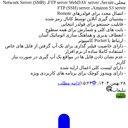
محلی،Network Server (SMB) ،FTP server WebDAV server ،Secure
FTP (SSH) server ،Amazon S3 se
ال مجدد برای فولدرهای Remote
تیبان گیری آنلاین توسط کانال رمز شده
بلیت جستجو برای فولدر انتخابی
یت های کلی و شمارش برای همه سطوح
عطاف پذیری و هماهنگ سازی اتوماتیک آسان
 Pocket کامپیوتر
رای خاصیت فیلتر گذاری برای بک آپ گرفتن از فایل های خاص
فاده کاملا ساده از نرم افزار
م نشان دادن فایل ها در مواقع بک آپ گیری در صورت نیاز
ر
رای لیست کلی اعمال ارایه شده
رای ویندوز کوچک برای برنامه های کاربردی ویژه
ادامه مطلب
ات
د