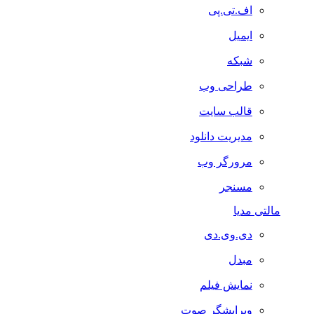
اف.تی.پی
ایمیل
شبکه
طراحی وب
قالب سایت
مدیریت دانلود
مرورگر وب
مسنجر
مالتی مدیا
دی.وی.دی
مبدل
نمایش فیلم
ویرایشگر صوت