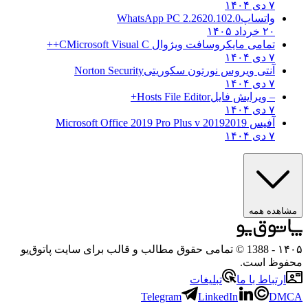
۷ دی ۱۴۰۴
واتساپ
WhatsApp PC 2.2620.102.0
۲۰ خرداد ۱۴۰۵
تمامی مایکروسافت ویژوال C
Microsoft Visual C++
۷ دی ۱۴۰۴
آنتی ویروس نورتون سکوریتی
Norton Security
۷ دی ۱۴۰۴
– ویرایش فایل
Hosts File Editor+
۷ دی ۱۴۰۴
آفیس 2019
2019 Microsoft Office 2019 Pro Plus v
۷ دی ۱۴۰۴
هده همه
۱
- 1388 © تمامی حقوق مطالب و قالب برای سایت پاتوق‌یو
وظ است.
رتباط با ما
تبلیغات
Telegram
LinkedIn
D