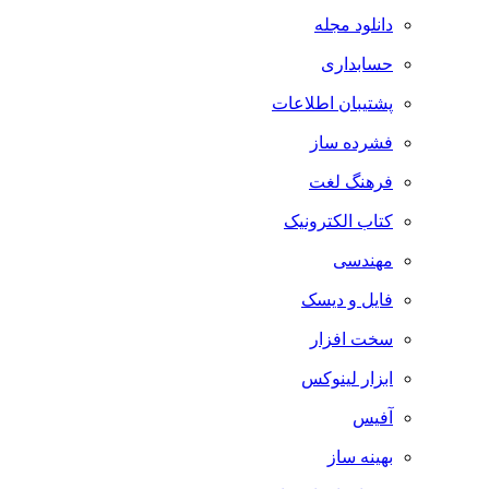
دانلود مجله
حسابداری
پشتیبان اطلاعات
فشرده ساز
فرهنگ لغت
کتاب الکترونیک
مهندسی
فایل و دیسک
سخت افزار
ابزار لینوکس
آفیس
بهینه ساز