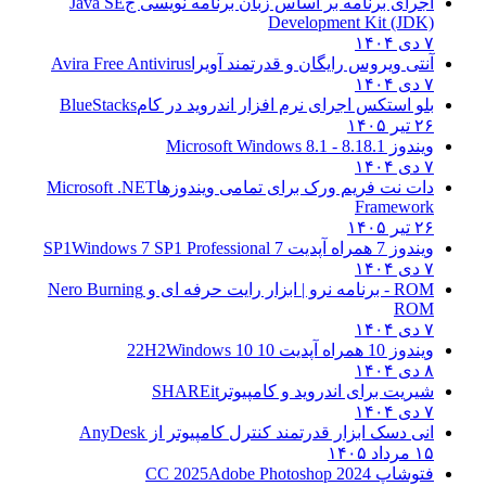
اجرای برنامه بر اساس زبان برنامه نویسی ج
Java SE
Development Kit (JDK)
۷ دی ۱۴۰۴
آنتی ویروس رایگان و قدرتمند آویرا
Avira Free Antivirus
۷ دی ۱۴۰۴
بلو استکس اجرای نرم افزار اندروید در کام
BlueStacks
۲۶ تیر ۱۴۰۵
ویندوز 8.1
8.1 - Microsoft Windows 8.1
۷ دی ۱۴۰۴
دات نت فریم ورک برای تمامی ویندوزها
Microsoft .NET
Framework
۲۶ تیر ۱۴۰۵
ویندوز 7 همراه آپدیت 7 SP1
Windows 7 SP1 Professional
۷ دی ۱۴۰۴
ROM - برنامه نرو | ابزار رایت حرفه ای و
Nero Burning
ROM
۷ دی ۱۴۰۴
ویندوز 10 همراه آپدیت 10 22H2
Windows 10
۸ دی ۱۴۰۴
شیریت برای اندروید و کامپیوتر
SHAREit
۷ دی ۱۴۰۴
انی دسک ابزار قدرتمند کنترل کامپیوتر از
AnyDesk
۱۵ مرداد ۱۴۰۵
فتوشاپ CC 2025
Adobe Photoshop 2024