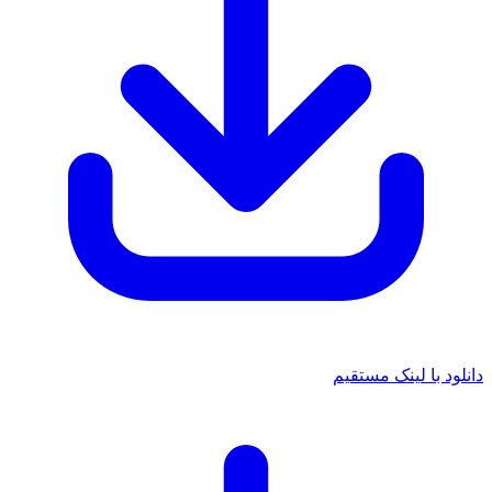
د با لینک مستقیم