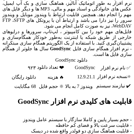
افزار به طور اتوماتیک آنالیز، هماهنگ سازی و بک آپ ایمیل،
عکس های خانوادگی و اسناد مهم و مالی، MP3 ها و دیگر فایل های
را انجام دهد. همچنین قابلیت ارتباط با ویندوز موبایل و ویندوز
سرور را نیز دارا می باشد و ارتباط آن با پروتکل های FTP ،SFTP
وزت کامل انجام می شود.
‌های مهم خود را بین کامپیوتر ، لپ‌تاپ، سرورها و درایوهای
ی از طریق شبکه یا اینترنت به‌طور خودکار همگام‌سازی و
بان‌گیری کنید. با استفاده از یک الگوریتم همگام سازی مبتکرانه
م افزار همگام سازی فایل
GoodSync
سال ها جلوتر از همگام
 فایل ها است.
دانلود GoodSync
❤️ تعداد دانلود
GoodSync
م نرم افزار
۹۲۳
ه نرم افزار
12.9.21.1
🔥 هزینه
دانلود رایگان
یازمند سیستم
ویندوز 7 به بالا
🔆 حجم فایل
68 مگابایت
یت های کلیدی نرم افزار GoodSync
م بسیار پایین و کاملا سازگار با سیستم عامل ویندوز
بلیت سرعت بالا و فضای کم حافظه
بلیت هماهنگ سازی دو فولدر واقع شده در دیسک