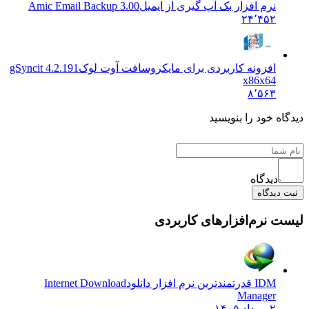
نرم افزار بک آپ گیری از ایمیل
Amic Email Backup 3.00
۲۴٬۴۵۲
افزونه کاربردی برای مایکروسافت آوت لوک
gSyncit 4.2.191
x86x64
۸٬۵۶۳
ه خود را بنویسید
دیدگاه
دیدگاه
 نرم‌افزارهای کاربردی
IDM قدرتمندترین نرم افزار دانلود
Internet Download
Manager
۲ مرداد ۱۴۰۵