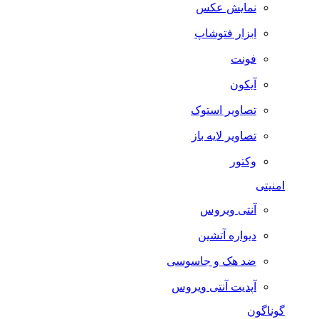
نمایش عکس
ابزار فتوشاپ
فونت
آیکون
تصاویر استوک
تصاویر لایه باز
وکتور
امنیتی
آنتی ویروس
دیواره آتشین
ضد هک و جاسوسی
آپدیت آنتی ویروس
گوناگون