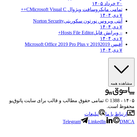
۲۰ خرداد ۱۴۰۵
تمامی مایکروسافت ویژوال C
Microsoft Visual C++
۷ دی ۱۴۰۴
آنتی ویروس نورتون سکوریتی
Norton Security
۷ دی ۱۴۰۴
– ویرایش فایل
Hosts File Editor+
۷ دی ۱۴۰۴
آفیس 2019
2019 Microsoft Office 2019 Pro Plus v
۷ دی ۱۴۰۴
هده همه
۱
- 1388 © تمامی حقوق مطالب و قالب برای سایت پاتوق‌یو
وظ است.
رتباط با ما
تبلیغات
Telegram
LinkedIn
D