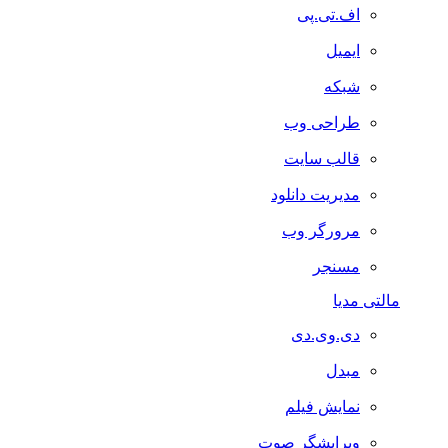
اف.تی.پی
ایمیل
شبکه
طراحی وب
قالب سایت
مدیریت دانلود
مرورگر وب
مسنجر
مالتی مدیا
دی.وی.دی
مبدل
نمایش فیلم
ویرایشگر صوت