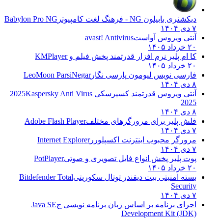
دیکشنری بابیلون NG - فرهنگ لغت کامپیوتر
Babylon Pro NG
۷ دی ۱۴۰۴
آنتی ویروس آواست
avast! Antivirus
۲۰ خرداد ۱۴۰۵
کا ام پلیر نرم افزار قدرتمند پخش فیلم و
KMPlayer
۲۰ خرداد ۱۴۰۵
فارسی نویس لیومون پارسی نگار
LeoMoon ParsiNegar
۸ دی ۱۴۰۴
آنتی ویروس قدرتمند کسپرسکی 2025
Kaspersky Anti Virus
2025
۸ دی ۱۴۰۴
فلش پلیر برای مرورگرهای مختلف
Adobe Flash Player
۷ دی ۱۴۰۴
مرورگر محبوب اینترنت اکسپلورر
Internet Explorer
۷ دی ۱۴۰۴
پوت پلیر پخش انواع فایل تصویری و صوتی
PotPlayer
۲۰ خرداد ۱۴۰۵
بسته امنیتی بیت دیفندر توتال سکوریتی
Bitdefender Total
Security
۷ دی ۱۴۰۴
اجرای برنامه بر اساس زبان برنامه نویسی ج
Java SE
Development Kit (JDK)