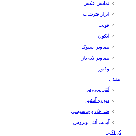
نمایش عکس
ابزار فتوشاپ
فونت
آیکون
تصاویر استوک
تصاویر لایه باز
وکتور
امنیتی
آنتی ویروس
دیواره آتشین
ضد هک و جاسوسی
آپدیت آنتی ویروس
گوناگون