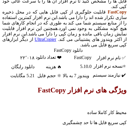
 ها را مشخص کنید تا نرم افزار ان ها را با سرعت عالی خود
کند.
Fast
قابلیت جلوگیری از کپی فایل هایی که در محل ذخیره
 تکرار شده اند را دارا می باشد.این نرم افزار کمترین استفاده
ز منابع سیستم شما می کند به طوری که در انجام کارهای شما
گونه مشکلی به وجود نمی اورد.همچنین این نرم افزار قابلیت
ش زمان باقی مانده و زمان کپی را دارا می باشد.این نرم افزار
کثر ویندوز های پشتیبانی می کند.
UltraCopier
از دیگر ابزارهای
سریع فایل می باشد.
دانلود FastCopy
❤️ تعداد دانلود
FastCopy
م نرم افزار
۲۲٬۰۱۸
ه نرم افزار
5.10.0
🔥 هزینه
دانلود رایگان
یازمند سیستم
ویندوز 7 به بالا
🔆 حجم فایل
5.21 مگابایت
ی های نرم افزار FastCopy
 کار کاملا ساده
سریع فایل ها تا حد چشمگیری