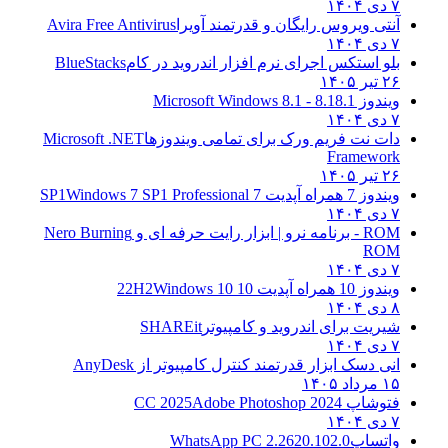
۷ دی ۱۴۰۴
آنتی ویروس رایگان و قدرتمند آویرا
Avira Free Antivirus
۷ دی ۱۴۰۴
بلو استکس اجرای نرم افزار اندروید در کام
BlueStacks
۲۶ تیر ۱۴۰۵
ویندوز 8.1
8.1 - Microsoft Windows 8.1
۷ دی ۱۴۰۴
دات نت فریم ورک برای تمامی ویندوزها
Microsoft .NET
Framework
۲۶ تیر ۱۴۰۵
ویندوز 7 همراه آپدیت 7 SP1
Windows 7 SP1 Professional
۷ دی ۱۴۰۴
ROM - برنامه نرو | ابزار رایت حرفه ای و
Nero Burning
ROM
۷ دی ۱۴۰۴
ویندوز 10 همراه آپدیت 10 22H2
Windows 10
۸ دی ۱۴۰۴
شیریت برای اندروید و کامپیوتر
SHAREit
۷ دی ۱۴۰۴
انی دسک ابزار قدرتمند کنترل کامپیوتر از
AnyDesk
۱۵ مرداد ۱۴۰۵
فتوشاپ CC 2025
Adobe Photoshop 2024
۷ دی ۱۴۰۴
واتساپ
WhatsApp PC 2.2620.102.0