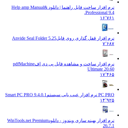
نرم افزار ساخت فایل راهنما | دانلود &
Help amp Manual
Professional 9.4.
۱۶٬۷۶۱
نرم افزار قفل گذاری روی فایل
Anvide Seal Folder 5.25
۷٬۶۸۷
نرم افزار ساخت و مشاهده فایل پی دی اف
pdfMachine
Ultimate 20.60
۱۷٬۴۶۵
PC PRO نرم افزار عیب یابی سیستم
Smart PC PRO 9.4.0.1
۱۴٬۹۲۵
نرم افزار بهینه سازی ویندوز - دانلود
WinTools.net Premium
26.7.1