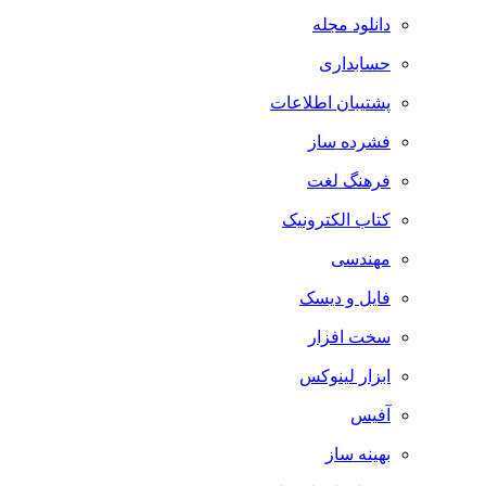
دانلود مجله
حسابداری
پشتیبان اطلاعات
فشرده ساز
فرهنگ لغت
کتاب الکترونیک
مهندسی
فایل و دیسک
سخت افزار
ابزار لینوکس
آفیس
بهینه ساز