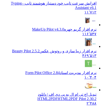
افزایش سرعت تایپ خود دستیار هوشمند تایپ –
Typing
Assistant v6.1
۱۱٬۷۱۲
نرم افزار گریم چهره
MakeUp Pilot v4.3.0
۱۱۶٬۵۴۷
نرم افزار زیبا سازی و روتوش عکس
Beauty Pilot 2.5.2
۴۶۹٬۵۱۳
نرم افزار مدیریت اسناد
Form Pilot Office 2.84
۱۰٬۴۰۴
تبدیل اچ تی ام ال به پی دی اف | دانلود
HTML2PDF
HTML2PDF Pilot 2.30.2
۲٬۴۸۸