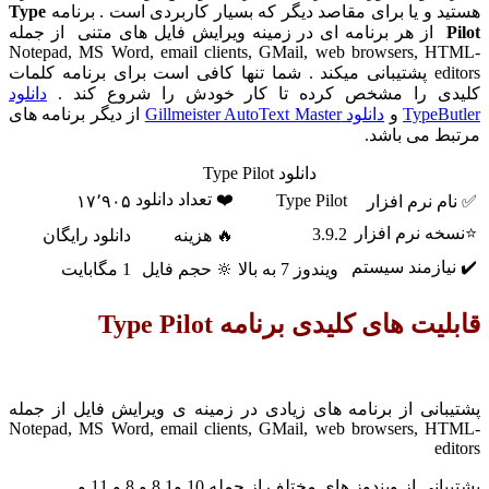
 و یا برای مقاصد دیگر که بسیار کاربردی است . برنامه
Type
ز هر برنامه ای در زمینه ویرایش فایل های متنی از جمله
Notepad, MS Word, email clients, GMail, web browsers, 
editors پشتیبانی میکند . شما تنها کافی است برای برنامه کلمات
ی را مشخص کرده تا کار خودش را شروع کند .
دانلود
TypeB
و
دانلود Gillmeister AutoText Master
از دیگر برنامه های
 می باشد.
دانلود Type Pilot
❤️ تعداد دانلود
Type Pilot
 نرم افزار
۱۷٬۹۰۵
ه نرم افزار
3.9.2
🔥 هزینه
دانلود رایگان
ازمند سیستم
ویندوز 7 به بالا
🔆 حجم فایل
1 مگابایت
ت های کلیدی برنامه Type Pilot
انی از برنامه های زیادی در زمینه ی ویرایش فایل از جمله
Notepad, MS Word, email clients, GMail, web browsers, 
e
 از ویندوز های مختلف از جمله 10 و8.1 و 8 و 11 و ...