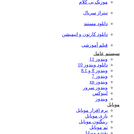
موزیک بی کلام
تیتراژ سریال
دانلود مستند
دانلود کارتون و انیمیشن
فیلم آموزشی
سیستم عامل
ویندوز 11
دانلود ویندوز 10
ویندوز 8 و 8.1
ویندوز 7
ویندوز xp
ویندوز سرور
لینوکس
ویندوز
موبایل
نرم افزار موبایل
بازی موبایل
رینگتون موبایل
تم موبایل
نقشه موبایل