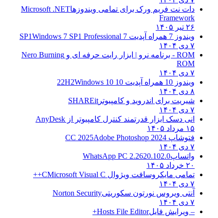
دات نت فریم ورک برای تمامی ویندوزها
Microsoft .NET
Framework
۲۶ تیر ۱۴۰۵
ویندوز 7 همراه آپدیت 7 SP1
Windows 7 SP1 Professional
۷ دی ۱۴۰۴
ROM - برنامه نرو | ابزار رایت حرفه ای و
Nero Burning
ROM
۷ دی ۱۴۰۴
ویندوز 10 همراه آپدیت 10 22H2
Windows 10
۸ دی ۱۴۰۴
شیریت برای اندروید و کامپیوتر
SHAREit
۷ دی ۱۴۰۴
انی دسک ابزار قدرتمند کنترل کامپیوتر از
AnyDesk
۱۵ مرداد ۱۴۰۵
فتوشاپ CC 2025
Adobe Photoshop 2024
۷ دی ۱۴۰۴
واتساپ
WhatsApp PC 2.2620.102.0
۲۰ خرداد ۱۴۰۵
تمامی مایکروسافت ویژوال C
Microsoft Visual C++
۷ دی ۱۴۰۴
آنتی ویروس نورتون سکوریتی
Norton Security
۷ دی ۱۴۰۴
– ویرایش فایل
Hosts File Editor+