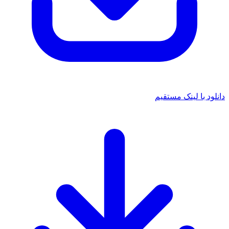
د با لینک مستقیم