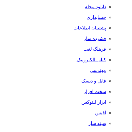
دانلود مجله
حسابداری
پشتیبان اطلاعات
فشرده ساز
فرهنگ لغت
کتاب الکترونیک
مهندسی
فایل و دیسک
سخت افزار
ابزار لینوکس
آفیس
بهینه ساز