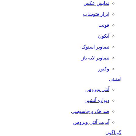
نمایش عکس
ابزار فتوشاپ
فونت
آیکون
تصاویر استوک
تصاویر لایه باز
وکتور
امنیتی
آنتی ویروس
دیواره آتشین
ضد هک و جاسوسی
آپدیت آنتی ویروس
گوناگون