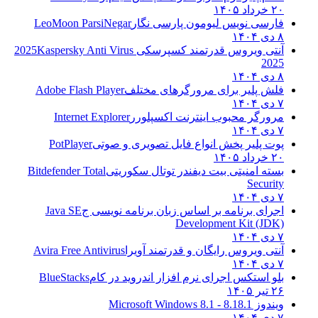
۲۰ خرداد ۱۴۰۵
فارسی نویس لیومون پارسی نگار
LeoMoon ParsiNegar
۸ دی ۱۴۰۴
آنتی ویروس قدرتمند کسپرسکی 2025
Kaspersky Anti Virus
2025
۸ دی ۱۴۰۴
فلش پلیر برای مرورگرهای مختلف
Adobe Flash Player
۷ دی ۱۴۰۴
مرورگر محبوب اینترنت اکسپلورر
Internet Explorer
۷ دی ۱۴۰۴
پوت پلیر پخش انواع فایل تصویری و صوتی
PotPlayer
۲۰ خرداد ۱۴۰۵
بسته امنیتی بیت دیفندر توتال سکوریتی
Bitdefender Total
Security
۷ دی ۱۴۰۴
اجرای برنامه بر اساس زبان برنامه نویسی ج
Java SE
Development Kit (JDK)
۷ دی ۱۴۰۴
آنتی ویروس رایگان و قدرتمند آویرا
Avira Free Antivirus
۷ دی ۱۴۰۴
بلو استکس اجرای نرم افزار اندروید در کام
BlueStacks
۲۶ تیر ۱۴۰۵
ویندوز 8.1
8.1 - Microsoft Windows 8.1
۷ دی ۱۴۰۴