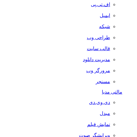
اف.تی.پی
ایمیل
شبکه
طراحی وب
قالب سایت
مدیریت دانلود
مرورگر وب
مسنجر
مالتی مدیا
دی.وی.دی
مبدل
نمایش فیلم
ویرایشگر صوت