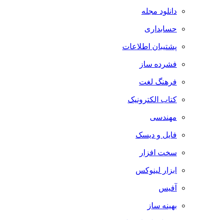
دانلود مجله
حسابداری
پشتیبان اطلاعات
فشرده ساز
فرهنگ لغت
کتاب الکترونیک
مهندسی
فایل و دیسک
سخت افزار
ابزار لینوکس
آفیس
بهینه ساز