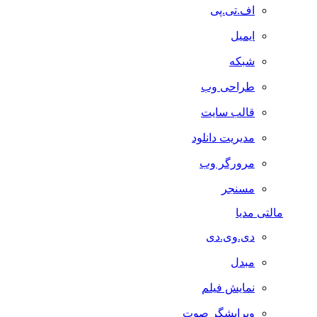
اف.تی.پی
ایمیل
شبکه
طراحی وب
قالب سایت
مدیریت دانلود
مرورگر وب
مسنجر
مالتی مدیا
دی.وی.دی
مبدل
نمایش فیلم
ویرایشگر صوت