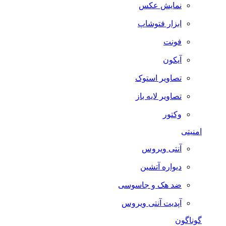
نمایش عکس
ابزار فتوشاپ
فونت
آیکون
تصاویر استوک
تصاویر لایه باز
وکتور
امنیتی
آنتی ویروس
دیواره آتشین
ضد هک و جاسوسی
آپدیت آنتی ویروس
گوناگون