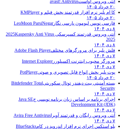
آنتی ویروس آواست
avast! Antivirus
۲۰ خرداد ۱۴۰۵
کا ام پلیر نرم افزار قدرتمند پخش فیلم و
KMPlayer
۲۰ خرداد ۱۴۰۵
فارسی نویس لیومون پارسی نگار
LeoMoon ParsiNegar
۸ دی ۱۴۰۴
آنتی ویروس قدرتمند کسپرسکی 2025
Kaspersky Anti Virus
2025
۸ دی ۱۴۰۴
فلش پلیر برای مرورگرهای مختلف
Adobe Flash Player
۷ دی ۱۴۰۴
مرورگر محبوب اینترنت اکسپلورر
Internet Explorer
۷ دی ۱۴۰۴
پوت پلیر پخش انواع فایل تصویری و صوتی
PotPlayer
۲۰ خرداد ۱۴۰۵
بسته امنیتی بیت دیفندر توتال سکوریتی
Bitdefender Total
Security
۷ دی ۱۴۰۴
اجرای برنامه بر اساس زبان برنامه نویسی ج
Java SE
Development Kit (JDK)
۷ دی ۱۴۰۴
آنتی ویروس رایگان و قدرتمند آویرا
Avira Free Antivirus
۷ دی ۱۴۰۴
بلو استکس اجرای نرم افزار اندروید در کام
BlueStacks