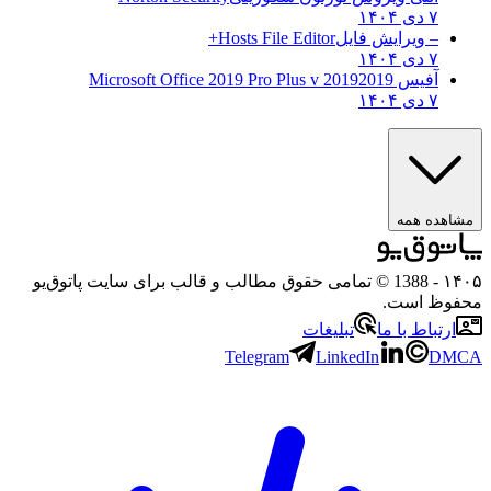
۷ دی ۱۴۰۴
– ویرایش فایل
Hosts File Editor+
۷ دی ۱۴۰۴
آفیس 2019
2019 Microsoft Office 2019 Pro Plus v
۷ دی ۱۴۰۴
هده همه
۱
- 1388 © تمامی حقوق مطالب و قالب برای سایت پاتوق‌یو
وظ است.
رتباط با ما
تبلیغات
Telegram
LinkedIn
D