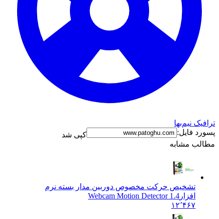
ک نیم‌بها
د فایل:
کپی شد
ب مشابه
تشخیص حرکت مخصوص دوربین مدار بسته نرم
افزار
Webcam Motion Detector 1.4
۱۲٬۴۶۷