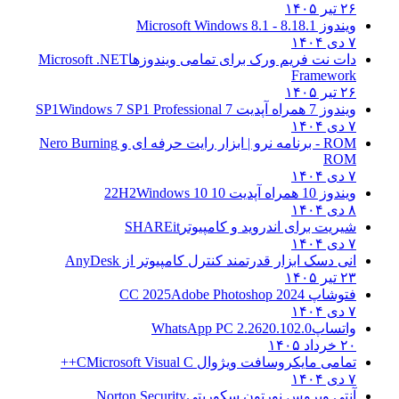
۲۶ تیر ۱۴۰۵
ویندوز 8.1
8.1 - Microsoft Windows 8.1
۷ دی ۱۴۰۴
دات نت فریم ورک برای تمامی ویندوزها
Microsoft .NET
Framework
۲۶ تیر ۱۴۰۵
ویندوز 7 همراه آپدیت 7 SP1
Windows 7 SP1 Professional
۷ دی ۱۴۰۴
ROM - برنامه نرو | ابزار رایت حرفه ای و
Nero Burning
ROM
۷ دی ۱۴۰۴
ویندوز 10 همراه آپدیت 10 22H2
Windows 10
۸ دی ۱۴۰۴
شیریت برای اندروید و کامپیوتر
SHAREit
۷ دی ۱۴۰۴
انی دسک ابزار قدرتمند کنترل کامپیوتر از
AnyDesk
۲۳ تیر ۱۴۰۵
فتوشاپ CC 2025
Adobe Photoshop 2024
۷ دی ۱۴۰۴
واتساپ
WhatsApp PC 2.2620.102.0
۲۰ خرداد ۱۴۰۵
تمامی مایکروسافت ویژوال C
Microsoft Visual C++
۷ دی ۱۴۰۴
آنتی ویروس نورتون سکوریتی
Norton Security