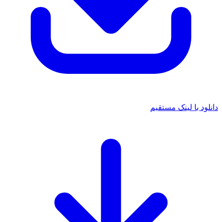
د با لینک مستقیم