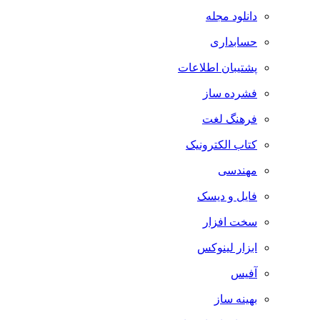
دانلود مجله
حسابداری
پشتیبان اطلاعات
فشرده ساز
فرهنگ لغت
کتاب الکترونیک
مهندسی
فایل و دیسک
سخت افزار
ابزار لینوکس
آفیس
بهینه ساز