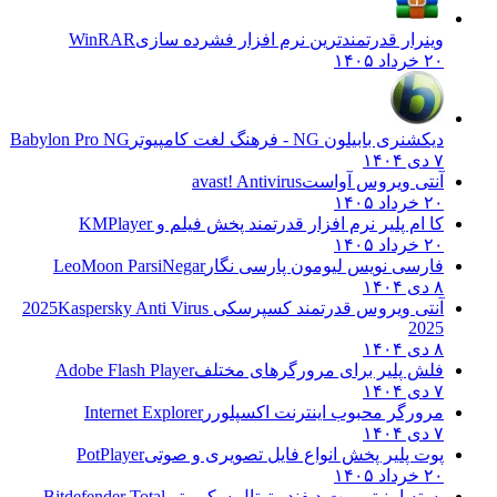
وینرار قدرتمندترین نرم افزار فشرده سازی
WinRAR
۲۰ خرداد ۱۴۰۵
دیکشنری بابیلون NG - فرهنگ لغت کامپیوتر
Babylon Pro NG
۷ دی ۱۴۰۴
آنتی ویروس آواست
avast! Antivirus
۲۰ خرداد ۱۴۰۵
کا ام پلیر نرم افزار قدرتمند پخش فیلم و
KMPlayer
۲۰ خرداد ۱۴۰۵
فارسی نویس لیومون پارسی نگار
LeoMoon ParsiNegar
۸ دی ۱۴۰۴
آنتی ویروس قدرتمند کسپرسکی 2025
Kaspersky Anti Virus
2025
۸ دی ۱۴۰۴
فلش پلیر برای مرورگرهای مختلف
Adobe Flash Player
۷ دی ۱۴۰۴
مرورگر محبوب اینترنت اکسپلورر
Internet Explorer
۷ دی ۱۴۰۴
پوت پلیر پخش انواع فایل تصویری و صوتی
PotPlayer
۲۰ خرداد ۱۴۰۵
بسته امنیتی بیت دیفندر توتال سکوریتی
Bitdefender Total