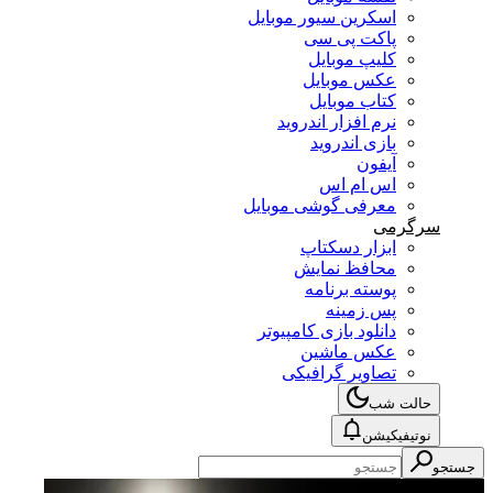
اسکرین سیور موبایل
پاکت پی سی
کلیپ موبایل
عکس موبایل
کتاب موبایل
نرم افزار اندروید
بازی اندروید
آیفون
اس ام اس
معرفی گوشی موبایل
سرگرمی
ابزار دسکتاپ
محافظ نمایش
پوسته برنامه
پس زمینه
دانلود بازی کامپیوتر
عکس ماشین
تصاویر گرافیکی
حالت شب
نوتیفیکیشن
جستجو