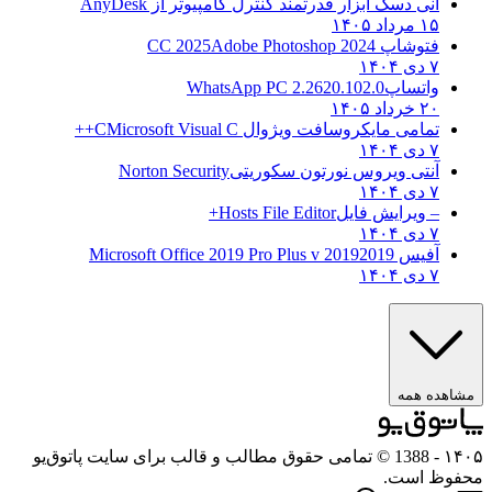
انی دسک ابزار قدرتمند کنترل کامپیوتر از
AnyDesk
۱۵ مرداد ۱۴۰۵
فتوشاپ CC 2025
Adobe Photoshop 2024
۷ دی ۱۴۰۴
واتساپ
WhatsApp PC 2.2620.102.0
۲۰ خرداد ۱۴۰۵
تمامی مایکروسافت ویژوال C
Microsoft Visual C++
۷ دی ۱۴۰۴
آنتی ویروس نورتون سکوریتی
Norton Security
۷ دی ۱۴۰۴
– ویرایش فایل
Hosts File Editor+
۷ دی ۱۴۰۴
آفیس 2019
2019 Microsoft Office 2019 Pro Plus v
۷ دی ۱۴۰۴
مشاهده همه
۱۴۰۵
- 1388 © تمامی حقوق مطالب و قالب برای سایت پاتوق‌یو
محفوظ است.