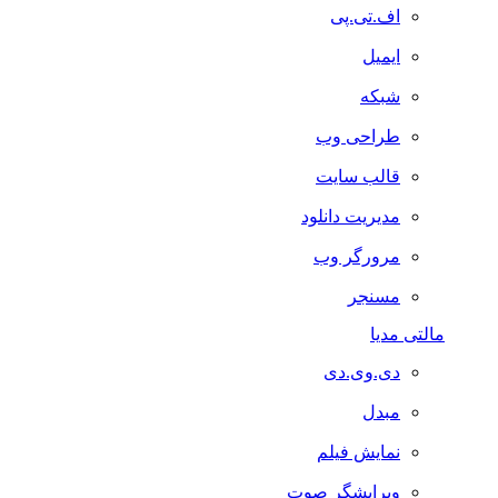
اف.تی.پی
ایمیل
شبکه
طراحی وب
قالب سایت
مدیریت دانلود
مرورگر وب
مسنجر
مالتی مدیا
دی.وی.دی
مبدل
نمایش فیلم
ویرایشگر صوت