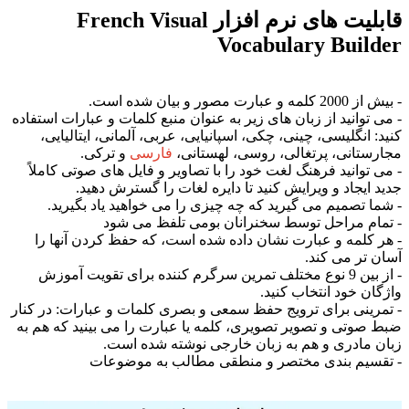
قابلیت های نرم افزار French Visual
Vocabulary Builder
- بیش از 2000 کلمه و عبارت مصور و بیان شده است.
- می توانید از زبان های زیر به عنوان منبع کلمات و عبارات استفاده
کنید: انگلیسی، چینی، چکی، اسپانیایی، عربی، آلمانی، ایتالیایی،
مجارستانی، پرتغالی، روسی، لهستانی،
فارسی
و ترکی.
- می توانید فرهنگ لغت خود را با تصاویر و فایل های صوتی کاملاً
جدید ایجاد و ویرایش کنید تا دایره لغات را گسترش دهید.
- شما تصمیم می گیرید که چه چیزی را می خواهید یاد بگیرید.
- تمام مراحل توسط سخنرانان بومی تلفظ می شود
- هر کلمه و عبارت نشان داده شده است، که حفظ کردن آنها را
آسان تر می کند.
- از بین 9 نوع مختلف تمرین سرگرم کننده برای تقویت آموزش
واژگان خود انتخاب کنید.
- تمرینی برای ترویج حفظ سمعی و بصری کلمات و عبارات: در کنار
ضبط صوتی و تصویر تصویری، کلمه یا عبارت را می بینید که هم به
زبان مادری و هم به زبان خارجی نوشته شده است.
- تقسیم بندی مختصر و منطقی مطالب به موضوعات