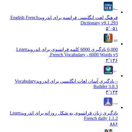
فرهنگ لغت انگلیسی فرانسه برای اندروید
English French
Dictionary v9.1.293
۵٬۰۵۱
6,000 یادگیری 6000 کلمه فرانسوی برای اندروید
Learn
French Vocabulary - 6000 Words v5.
۴٬۱۴۶
– یادگیری آسان لغات انگلیسی برای اندروید
Vocabulary
Builder 3.0.3
۴٬۱۴۴
یادگیری زبان فرانسوی به شکل روزانه برای اندروید
Learn
French daily 1.1.2
۸۸۶