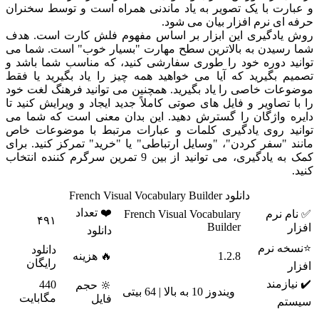
و عبارت با یک تصویر به یاد ماندنی همراه است و توسط سخنران
حرفه ای نرم افزار بیان می شود.
روش یادگیری این ابزار بر اساس مفهوم فلش کارت است. هدف
شما رسیدن به بالاترین سطح مهارت "بسیار خوب" است. شما می
توانید دوره خود را طوری سفارشی کنید، که مناسب شما باشد و
تصمیم بگیرید که آیا می خواهید همه چیز را یاد بگیرید یا فقط
موضوعات خاصی را یاد بگیرید. همچنین می توانید فرهنگ لغت خود
را با تصاویر و فایل های صوتی کاملاً جدید ایجاد و ویرایش کنید تا
دایره واژگان را گسترش دهید. این بدان معنی است که شما می
توانید روی یادگیری کلمات و عبارات مرتبط با موضوعات خاص
مانند "سفر کردن"، "وسایل ارتباطی" یا "خرید" تمرکز کنید. برای
کمک به یادگیری، می توانید از بین 9 تمرین سرگرم کننده انتخاب
کنید.
دانلود French Visual Vocabulary Builder
❤️ تعداد
✅ نام نرم
French Visual Vocabulary
۴۹۱
Builder
افزار
دانلود
⭐نسخه نرم
دانلود
1.2.8
🔥 هزینه
رایگان
افزار
✔️ نیازمند
440
🔆 حجم
ویندوز 10 به بالا | 64 بیتی
مگابایت
فایل
سیستم