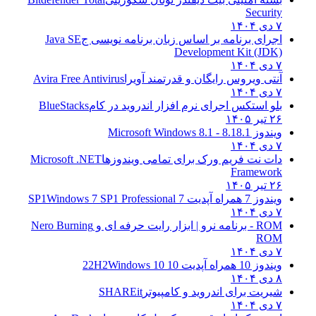
Security
۷ دی ۱۴۰۴
اجرای برنامه بر اساس زبان برنامه نویسی ج
Java SE
Development Kit (JDK)
۷ دی ۱۴۰۴
آنتی ویروس رایگان و قدرتمند آویرا
Avira Free Antivirus
۷ دی ۱۴۰۴
بلو استکس اجرای نرم افزار اندروید در کام
BlueStacks
۲۶ تیر ۱۴۰۵
ویندوز 8.1
8.1 - Microsoft Windows 8.1
۷ دی ۱۴۰۴
دات نت فریم ورک برای تمامی ویندوزها
Microsoft .NET
Framework
۲۶ تیر ۱۴۰۵
ویندوز 7 همراه آپدیت 7 SP1
Windows 7 SP1 Professional
۷ دی ۱۴۰۴
ROM - برنامه نرو | ابزار رایت حرفه ای و
Nero Burning
ROM
۷ دی ۱۴۰۴
ویندوز 10 همراه آپدیت 10 22H2
Windows 10
۸ دی ۱۴۰۴
شیریت برای اندروید و کامپیوتر
SHAREit
۷ دی ۱۴۰۴