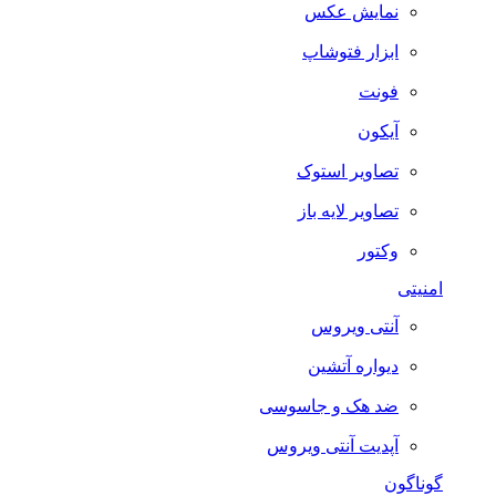
نمایش عکس
ابزار فتوشاپ
فونت
آیکون
تصاویر استوک
تصاویر لایه باز
وکتور
امنیتی
آنتی ویروس
دیواره آتشین
ضد هک و جاسوسی
آپدیت آنتی ویروس
گوناگون