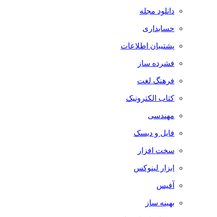
دانلود مجله
حسابداری
پشتیبان اطلاعات
فشرده ساز
فرهنگ لغت
کتاب الکترونیک
مهندسی
فایل و دیسک
سخت افزار
ابزار لینوکس
آفیس
بهینه ساز