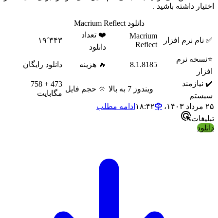
ختیار داشته باشید .
دانلود Macrium Reflect
❤️ تعداد
Macrium
✅ نام نرم افزار
۱۹٬۳۴۳
Reflect
دانلود
⭐نسخه نرم
8.1.8185
🔥 هزینه
دانلود رایگان
افزار
✔️ نیازمند
473 + 758
ویندوز 7 به بالا
🔆 حجم فایل
مگابایت
سیستم
مرداد ۱۴۰۳،‏ ۱۸:۴۲
ادامه مطلب
بلیغات
انلود