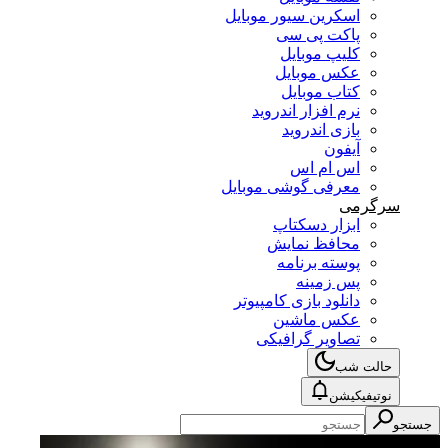
اسکرین سیور موبایل
پاکت پی سی
کلیپ موبایل
عکس موبایل
کتاب موبایل
نرم افزار اندروید
بازی اندروید
آیفون
اس ام اس
معرفی گوشی موبایل
سرگرمی
ابزار دسکتاپ
محافظ نمایش
پوسته برنامه
پس زمینه
دانلود بازی کامپیوتر
عکس ماشین
تصاویر گرافیکی
حالت شب
نوتیفیکیشن
جستجو