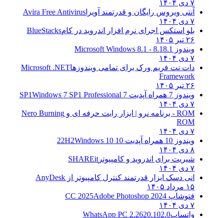
۷ دی ۱۴۰۴
آنتی ویروس رایگان و قدرتمند آویرا
Avira Free Antivirus
۷ دی ۱۴۰۴
بلو استکس اجرای نرم افزار اندروید در کام
BlueStacks
۲۶ تیر ۱۴۰۵
ویندوز 8.1
8.1 - Microsoft Windows 8.1
۷ دی ۱۴۰۴
دات نت فریم ورک برای تمامی ویندوزها
Microsoft .NET
Framework
۲۶ تیر ۱۴۰۵
ویندوز 7 همراه آپدیت 7 SP1
Windows 7 SP1 Professional
۷ دی ۱۴۰۴
ROM - برنامه نرو | ابزار رایت حرفه ای و
Nero Burning
ROM
۷ دی ۱۴۰۴
ویندوز 10 همراه آپدیت 10 22H2
Windows 10
۸ دی ۱۴۰۴
شیریت برای اندروید و کامپیوتر
SHAREit
۷ دی ۱۴۰۴
انی دسک ابزار قدرتمند کنترل کامپیوتر از
AnyDesk
۱۵ مرداد ۱۴۰۵
فتوشاپ CC 2025
Adobe Photoshop 2024
۷ دی ۱۴۰۴
واتساپ
WhatsApp PC 2.2620.102.0