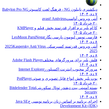
دیکشنری بابیلون NG - فرهنگ لغت کامپیوتر
Babylon Pro NG
۷ دی ۱۴۰۴
آنتی ویروس آواست
avast! Antivirus
۲۰ خرداد ۱۴۰۵
کا ام پلیر نرم افزار قدرتمند پخش فیلم و
KMPlayer
۲۰ خرداد ۱۴۰۵
فارسی نویس لیومون پارسی نگار
LeoMoon ParsiNegar
۸ دی ۱۴۰۴
آنتی ویروس قدرتمند کسپرسکی 2025
Kaspersky Anti Virus
2025
۸ دی ۱۴۰۴
فلش پلیر برای مرورگرهای مختلف
Adobe Flash Player
۷ دی ۱۴۰۴
مرورگر محبوب اینترنت اکسپلورر
Internet Explorer
۷ دی ۱۴۰۴
پوت پلیر پخش انواع فایل تصویری و صوتی
PotPlayer
۲۰ خرداد ۱۴۰۵
بسته امنیتی بیت دیفندر توتال سکوریتی
Bitdefender Total
Security
۷ دی ۱۴۰۴
اجرای برنامه بر اساس زبان برنامه نویسی ج
Java SE
Development Kit (JDK)