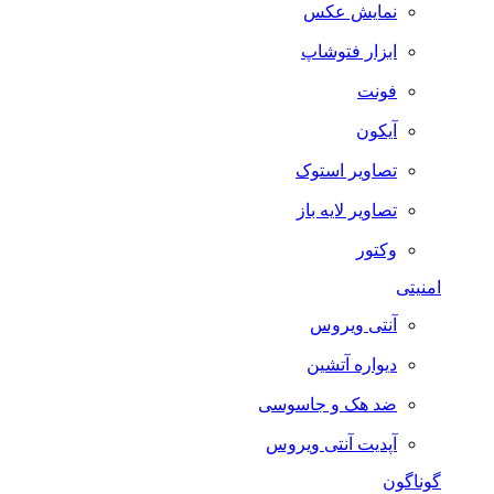
نمایش عکس
ابزار فتوشاپ
فونت
آیکون
تصاویر استوک
تصاویر لایه باز
وکتور
امنیتی
آنتی ویروس
دیواره آتشین
ضد هک و جاسوسی
آپدیت آنتی ویروس
گوناگون