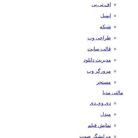
اف.تی.پی
ایمیل
شبکه
طراحی وب
قالب سایت
مدیریت دانلود
مرورگر وب
مسنجر
مالتی مدیا
دی.وی.دی
مبدل
نمایش فیلم
ویرایشگر صوت