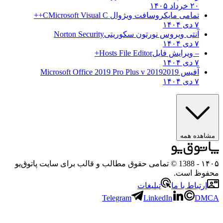
۲۰ خرداد ۱۴۰۵
تمامی مایکروسافت ویژوال C
Microsoft Visual C++
۷ دی ۱۴۰۴
آنتی ویروس نورتون سکوریتی
Norton Security
۷ دی ۱۴۰۴
– ویرایش فایل
Hosts File Editor+
۷ دی ۱۴۰۴
آفیس 2019
2019 Microsoft Office 2019 Pro Plus v
۷ دی ۱۴۰۴
مشاهده همه
۱۴۰
- 1388 © تمامی حقوق مطالب و قالب برای سایت پاتوق‌یو
حفوظ است.
ارتباط با ما
تبلیغات
Telegram
LinkedIn
DMC