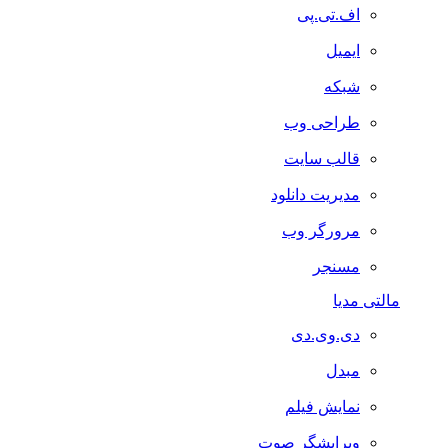
اف.تی.پی
ایمیل
شبکه
طراحی وب
قالب سایت
مدیریت دانلود
مرورگر وب
مسنجر
مالتی مدیا
دی.وی.دی
مبدل
نمایش فیلم
ویرایشگر صوت