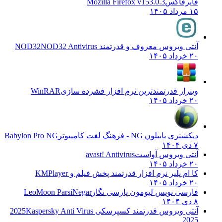
فایرفاکس
Mozilla Firefox v153.0.3
۱۵ مرداد ۱۴۰۵
آنتی ویروس معروف و قدرتمند NOD32
NOD32 Antivirus
۲۰ خرداد ۱۴۰۵
وینرار قدرتمندترین نرم افزار فشرده سازی
WinRAR
۲۰ خرداد ۱۴۰۵
دیکشنری بابیلون NG - فرهنگ لغت کامپیوتر
Babylon Pro NG
۷ دی ۱۴۰۴
آنتی ویروس آواست
avast! Antivirus
۲۰ خرداد ۱۴۰۵
کا ام پلیر نرم افزار قدرتمند پخش فیلم و
KMPlayer
۲۰ خرداد ۱۴۰۵
فارسی نویس لیومون پارسی نگار
LeoMoon ParsiNegar
۸ دی ۱۴۰۴
آنتی ویروس قدرتمند کسپرسکی 2025
Kaspersky Anti Virus
2025