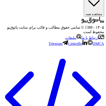
ه همه
- 1388 © تمامی حقوق مطالب و قالب برای سایت پاتوق‌یو
 است.
باط با ما
تبلیغات
Telegram
LinkedIn