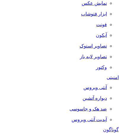
نمایش عکس
ابزار فتوشاپ
فونت
آیکون
تصاویر استوک
تصاویر لایه باز
وکتور
امنیتی
آنتی ویروس
دیواره آتشین
ضد هک و جاسوسی
آپدیت آنتی ویروس
گوناگون