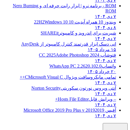
۷ دی ۱۴۰۴
ROM - برنامه نرو | ابزار رایت حرفه ای و
Nero Burning
ROM
۷ دی ۱۴۰۴
ویندوز 10 همراه آپدیت 10 22H2
Windows 10
۸ دی ۱۴۰۴
شیریت برای اندروید و کامپیوتر
SHAREit
۷ دی ۱۴۰۴
انی دسک ابزار قدرتمند کنترل کامپیوتر از
AnyDesk
۱۵ مرداد ۱۴۰۵
فتوشاپ CC 2025
Adobe Photoshop 2024
۷ دی ۱۴۰۴
واتساپ
WhatsApp PC 2.2620.102.0
۲۰ خرداد ۱۴۰۵
تمامی مایکروسافت ویژوال C
Microsoft Visual C++
۷ دی ۱۴۰۴
آنتی ویروس نورتون سکوریتی
Norton Security
۷ دی ۱۴۰۴
– ویرایش فایل
Hosts File Editor+
۷ دی ۱۴۰۴
آفیس 2019
2019 Microsoft Office 2019 Pro Plus v
۷ دی ۱۴۰۴