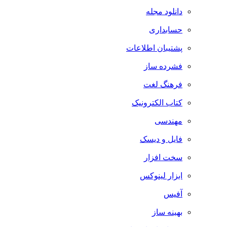
دانلود مجله
حسابداری
پشتیبان اطلاعات
فشرده ساز
فرهنگ لغت
کتاب الکترونیک
مهندسی
فایل و دیسک
سخت افزار
ابزار لینوکس
آفیس
بهینه ساز