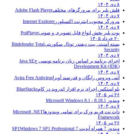
۸ دی ۱۴۰۴
فلش پلیر برای مرورگرهای مختلف
Adobe Flash Player
۷ دی ۱۴۰۴
مرورگر محبوب اینترنت اکسپلورر
Internet Explorer
۷ دی ۱۴۰۴
پوت پلیر پخش انواع فایل تصویری و صوتی
PotPlayer
۲۰ خرداد ۱۴۰۵
بسته امنیتی بیت دیفندر توتال سکوریتی
Bitdefender Total
Security
۷ دی ۱۴۰۴
اجرای برنامه بر اساس زبان برنامه نویسی ج
Java SE
Development Kit (JDK)
۷ دی ۱۴۰۴
آنتی ویروس رایگان و قدرتمند آویرا
Avira Free Antivirus
۷ دی ۱۴۰۴
بلو استکس اجرای نرم افزار اندروید در کام
BlueStacks
۲۶ تیر ۱۴۰۵
ویندوز 8.1
8.1 - Microsoft Windows 8.1
۷ دی ۱۴۰۴
دات نت فریم ورک برای تمامی ویندوزها
Microsoft .NET
Framework
۲۶ تیر ۱۴۰۵
ویندوز 7 همراه آپدیت 7 SP1
Windows 7 SP1 Professional