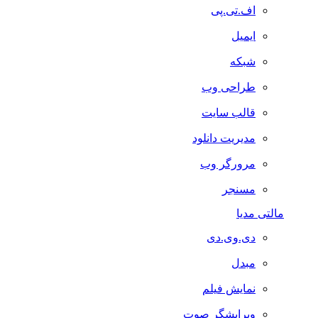
اف.تی.پی
ایمیل
شبکه
طراحی وب
قالب سایت
مدیریت دانلود
مرورگر وب
مسنجر
مالتی مدیا
دی.وی.دی
مبدل
نمایش فیلم
ویرایشگر صوت