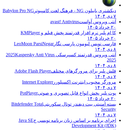
دیکشنری بابیلون NG - فرهنگ لغت کامپیوتر
Babylon Pro NG
۷ دی ۱۴۰۴
آنتی ویروس آواست
avast! Antivirus
۲۰ خرداد ۱۴۰۵
کا ام پلیر نرم افزار قدرتمند پخش فیلم و
KMPlayer
۲۰ خرداد ۱۴۰۵
فارسی نویس لیومون پارسی نگار
LeoMoon ParsiNegar
۸ دی ۱۴۰۴
آنتی ویروس قدرتمند کسپرسکی 2025
Kaspersky Anti Virus
2025
۸ دی ۱۴۰۴
فلش پلیر برای مرورگرهای مختلف
Adobe Flash Player
۷ دی ۱۴۰۴
مرورگر محبوب اینترنت اکسپلورر
Internet Explorer
۷ دی ۱۴۰۴
پوت پلیر پخش انواع فایل تصویری و صوتی
PotPlayer
۲۰ خرداد ۱۴۰۵
بسته امنیتی بیت دیفندر توتال سکوریتی
Bitdefender Total
Security
۷ دی ۱۴۰۴
اجرای برنامه بر اساس زبان برنامه نویسی ج
Java SE
Development Kit (JDK)