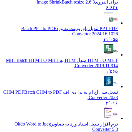
برای اندروید
Image ShrinkBatch resize 2.6.3
۶٬۶۴۱
PPT PDF تبدیل پاورپوینت به ورد
Batch PPT to PDF
Converter 2024.16.1026
۱۱٬۰۵۵
HTM TO MHT مبدل HTM به MHT
Batch HTM TO MHT
Converter 2019.11.914.
۱٬۵۶۵
تبدیل سی اچ ام به پی دی اف CHM PDF
Batch CHM to PDF
Converter 2023.
۲٬۰۱۶
نرم افزار تبدیل اسناد ورد به تصاویر
Okdo Word to Jpeg
Converter 5.8