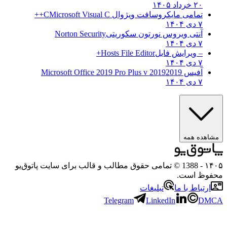
۲۰ خرداد ۱۴۰۵
تمامی مایکروسافت ویژوال C
Microsoft Visual C++
۷ دی ۱۴۰۴
آنتی ویروس نورتون سکوریتی
Norton Security
۷ دی ۱۴۰۴
– ویرایش فایل
Hosts File Editor+
۷ دی ۱۴۰۴
آفیس 2019
2019 Microsoft Office 2019 Pro Plus v
۷ دی ۱۴۰۴
مشاهده همه
۱۴۰۵
- 1388 © تمامی حقوق مطالب و قالب برای سایت پاتوق‌یو
محفوظ است.
ارتباط با ما
تبلیغات
Telegram
LinkedIn
DMCA