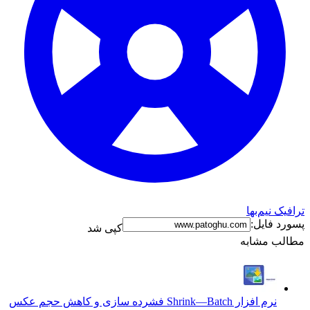
ترافیک نیم‌بها
پسورد فایل:
کپی شد
مطالب مشابه
نرم افزار Shrink—Batch فشرده سازی و کاهش حجم عکس