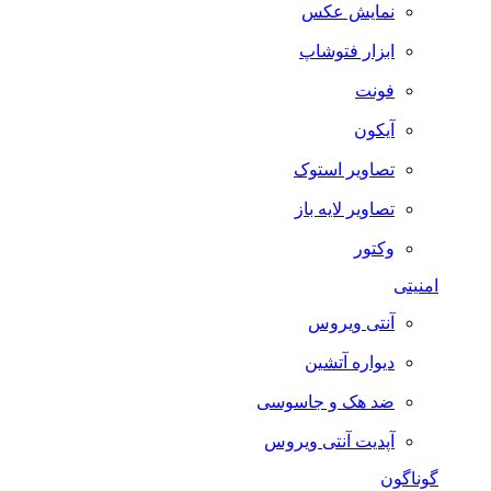
نمایش عکس
ابزار فتوشاپ
فونت
آیکون
تصاویر استوک
تصاویر لایه باز
وکتور
امنیتی
آنتی ویروس
دیواره آتشین
ضد هک و جاسوسی
آپدیت آنتی ویروس
گوناگون