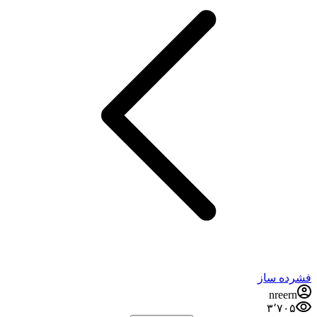
فشرده ساز
nreern
۳٬۷۰۵