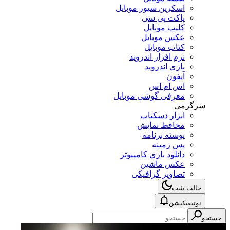
اسکرین سیور موبایل
پاکت پی سی
کلیپ موبایل
عکس موبایل
کتاب موبایل
نرم افزار اندروید
بازی اندروید
آیفون
اس ام اس
معرفی گوشی موبایل
سرگرمی
ابزار دسکتاپ
محافظ نمایش
پوسته برنامه
پس زمینه
دانلود بازی کامپیوتر
عکس ماشین
تصاویر گرافیکی
حالت شب
نوتیفیکیشن
جستجو