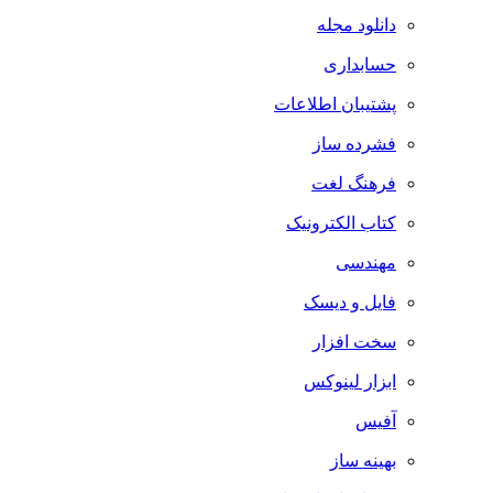
دانلود مجله
حسابداری
پشتیبان اطلاعات
فشرده ساز
فرهنگ لغت
کتاب الکترونیک
مهندسی
فایل و دیسک
سخت افزار
ابزار لینوکس
آفیس
بهینه ساز