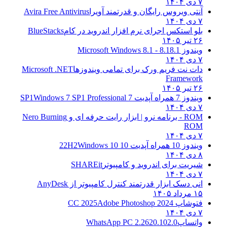
۷ دی ۱۴۰۴
آنتی ویروس رایگان و قدرتمند آویرا
Avira Free Antivirus
۷ دی ۱۴۰۴
بلو استکس اجرای نرم افزار اندروید در کام
BlueStacks
۲۶ تیر ۱۴۰۵
ویندوز 8.1
8.1 - Microsoft Windows 8.1
۷ دی ۱۴۰۴
دات نت فریم ورک برای تمامی ویندوزها
Microsoft .NET
Framework
۲۶ تیر ۱۴۰۵
ویندوز 7 همراه آپدیت 7 SP1
Windows 7 SP1 Professional
۷ دی ۱۴۰۴
ROM - برنامه نرو | ابزار رایت حرفه ای و
Nero Burning
ROM
۷ دی ۱۴۰۴
ویندوز 10 همراه آپدیت 10 22H2
Windows 10
۸ دی ۱۴۰۴
شیریت برای اندروید و کامپیوتر
SHAREit
۷ دی ۱۴۰۴
انی دسک ابزار قدرتمند کنترل کامپیوتر از
AnyDesk
۱۵ مرداد ۱۴۰۵
فتوشاپ CC 2025
Adobe Photoshop 2024
۷ دی ۱۴۰۴
واتساپ
WhatsApp PC 2.2620.102.0